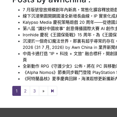
7 月版號發放規模創年內新高，常態化擴容釋放遊
線下沉浸樂園開闢國漫全新增長曲線，IP 實景化
Kalypso Media 慶祝策略遊戲 20 周年——從德
第八屆 “講好中國故事” 創意傳播國際大賽 AI 創
Ironhide 慶祝《王國保衛戰》15 周年，為《王
沉浸於一個奇幻魔法世界，那裏有超乎尋常的存在
2026
(31 7 月, 2026)
by
Awn China
in
業界新聞
中南卡通打造 “IP + 科技 + 文旅” 融合標杆
頁
全新動作 RPG《守護少女》公佈，將在 PC 與移
《Alpha Nomos》節奏同步戰鬥登陸 PlayStation 5
《阿特蘭晶核》夏季慶典回歸，海濱遐想更新攜新
Next page
798
1
2
3
»