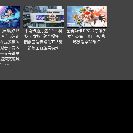
個奇幻魔法世
中南卡通打造 “IP + 科
全新動作 RPG《守護少
有超乎尋常的
技 + 文旅” 融合標杆，
女》公佈，將在 PC 與
便在最遙遠的
開創國漫實體化可持續
移動端全球發行
暗藏著不為人
發展全新產業模式
——盡在這款
類銀河惡魔城
之中。