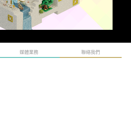
媒體業務
聯絡我們