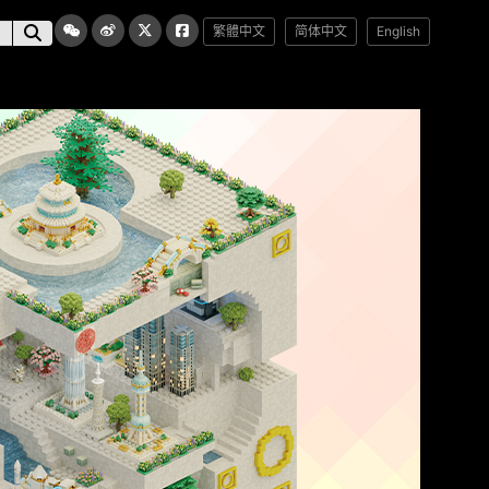
繁體中文
简体中文
English