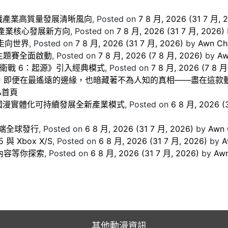
戲產業高質量發展清晰風向
,
Posted on
7 8 月, 2026
(31 7 月, 
成產業核心發展新方向
,
Posted on
7 8 月, 2026
(31 7 月, 2026)
國走向世界
,
Posted on
7 8 月, 2026
(31 7 月, 2026)
by
Awn Ch
作主題賽全面啟動
,
Posted on
7 8 月, 2026
(7 8 月, 2026)
by
Aw
國保衛戰 6：起源》引入經典模式
,
Posted on
7 8 月, 2026
(7 8 月
，即便在最遙遠的邊緣，也暗藏著不為人知的真相——盡在這款
&
首頁
，開創國漫實體化可持續發展全新產業模式
,
Posted on
6 8 月, 2026
(
動端全球發行
,
Posted on
6 8 月, 2026
(31 7 月, 2026)
by
Awn 
 與 Xbox X/S
,
Posted on
6 8 月, 2026
(31 7 月, 2026)
by
A
內容等你探索
,
Posted on
6 8 月, 2026
(31 7 月, 2026)
by
Awn
其他動漫資訊