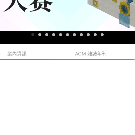
業內資訊
AGM 雜誌年刊