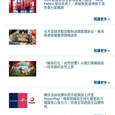
Pallett 接任負責人，將破解展會規模下滑
多重行業難題
閱讀更多 »
任天堂請求駁回關稅漲價集體訴訟，稱消
費者無權獲得價格退款
閱讀更多 »
《解除石化：自然迴響》以魔幻筆觸開啟
一段寧靜的自然之旅
閱讀更多 »
騰訊洽談收購休閒手遊頭部工作室
SuperPlay，爆款矩陣與全球化運營能力
構築核心吸引力，完善全球遊戲全品類佈
局