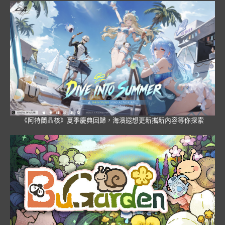
《阿特蘭晶核》夏季慶典回歸，海濱遐想更新攜新內容等你探索