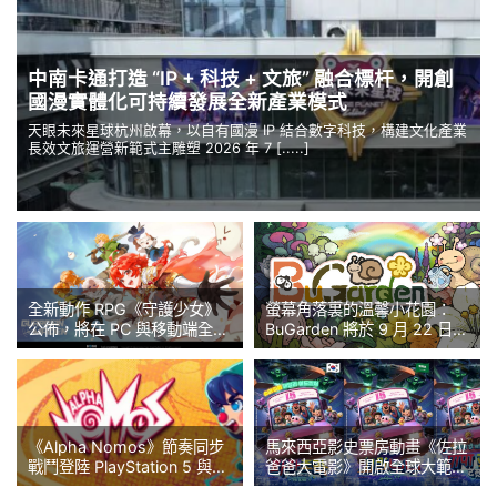
中南卡通打造 “IP + 科技 + 文旅” 融合標杆，開創
國漫實體化可持續發展全新產業模式
天眼未來星球杭州啟幕，以自有國漫 IP 結合數字科技，構建文化產業
長效文旅運營新範式主雕塑 2026 年 7 [.....]
全新動作 RPG《守護少女》
螢幕角落裏的溫馨小花園：
公佈，將在 PC 與移動端全球
BuGarden 將於 9 月 22 日發
發行
售！
《Alpha Nomos》節奏同步
馬來西亞影史票房動畫《佐拉
戰鬥登陸 PlayStation 5 與
爸爸大電影》開啟全球大範圍
Xbox X/S
發行，本土溫情敘事引爆海內