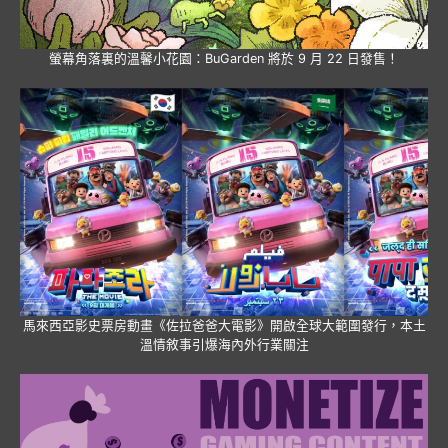
螢幕角落裏的溫馨小花園：BuGarden 將於 9 月 22 日發售！
馬來西亞影史票房動畫《佐拉爸爸大電影》開啟全球大範圍發行，本土
溫情敘事引爆海內外行業關注