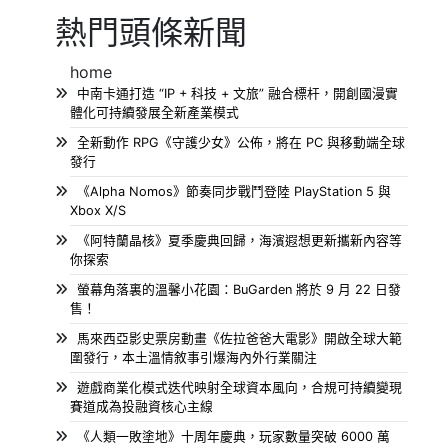
熱門頭條新聞
home
中南卡通打造 “IP + 科技 + 文旅” 融合標杆，開創國漫實
體化可持續發展全新產業模式
全新動作 RPG《守護少女》公佈，將在 PC 與移動端全球
發行
《Alpha Nomos》節奏同步戰鬥登陸 PlayStation 5 與
Xbox X/S
《阿特蘭晶核》夏季慶典回歸，海濱遐想更新攜新內容等
你探索
螢幕角落裏的溫馨小花園：BuGarden 將於 9 月 22 日發
售！
馬來西亞影史票房動畫《佐拉爸爸大電影》開啟全球大範
圍發行，本土溫情敘事引爆海內外行業關注
遊戲商業化模式迭代映射全球資本風向，合規可持續變現
賽道成為投融資核心主線
《人類一敗塗地》十周年慶典，玩家數量突破 6000 萬