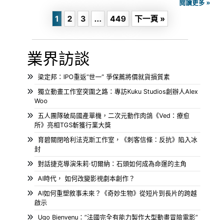
閱讀更多 »
1
2
3
...
449
下一頁 »
業界訪談
梁定邦：IPO重返“世一” 爭保薦將價就貨損質素
獨立動畫工作室突圍之路：專訪Kuku Studios創辦人Alex
Woo
五人團隊破局國產單機，二次元動作肉鴿《Ved：療愈
所》亮相TGS斬獲行業大獎
育碧關閉哈利法克斯工作室，《刺客信條：反抗》陷入冰
封
對話捷克導演朱莉·切爾納：石頭如何成為命運的主角
AI時代， 如何改變影視劇本創作？
AI如何重塑敘事未來？《奇妙生物》從短片到長片的跨越
啟示
Ugo Bienvenu：”法國完全有能力製作大型動畫冒險電影”