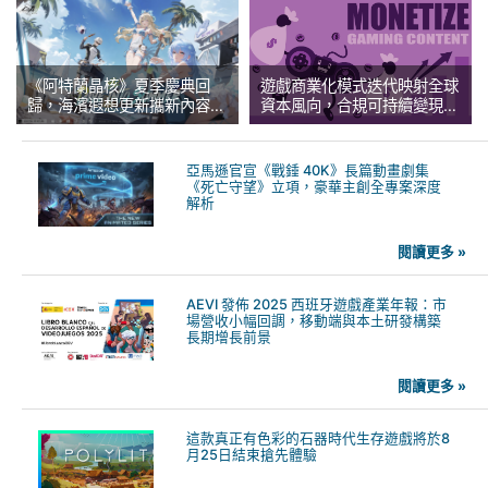
外行業關注
《阿特蘭晶核》夏季慶典回
遊戲商業化模式迭代映射全球
歸，海濱遐想更新攜新內容等
資本風向，合規可持續變現賽
你探索
道成為投融資核心主線
亞馬遜官宣《戰錘 40K》長篇動畫劇集
《死亡守望》立項，豪華主創全專案深度
解析
閱讀更多 »
AEVI 發佈 2025 西班牙遊戲產業年報：市
場營收小幅回調，移動端與本土研發構築
長期增長前景
閱讀更多 »
這款真正有色彩的石器時代生存遊戲將於8
月25日結束搶先體驗