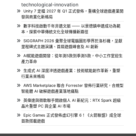
technological-innovation
Unity 7 定檔 2027 年 Q1 正式發佈，重構全球遊戲產業開
發與商業化新格局
數字科技啟動千年非遺文脈 —— 以景德鎮申遺成功為範
本，探索中華傳統文化全球傳播新路徑
SIGGRAPH 2026 彙聚全球電腦圖形學界於洛杉磯，呈獻
里程碑式主題演講、首屆遊戲峰會及 AI 創新
AI賦能遊戲開發：從年測5款到季測5款，中小工作室迎生
產力革命
生成式 AI 深度滲透遊戲產業：技術賦能創作革新，重塑
行業未來格局
AWS Marketplace 聯合 Forrester 發佈行業研究，合規型
智能體 AI 破解遊戲產業落地痛點
英偉達與微軟聯手開啟個人 AI 新紀元：RTX Spark 超級
晶片重塑 PC 與企業 AI 市場
Epic Games 正式發佈虛幻引擎 6！《火箭聯盟》成全球
首款搭載遊戲