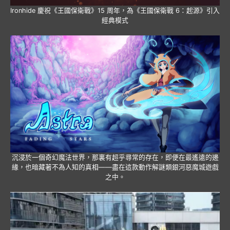
Ironhide 慶祝《王國保衛戰》15 周年，為《王國保衛戰 6：起源》引入
經典模式
沉浸於一個奇幻魔法世界，那裏有超乎尋常的存在，即便在最遙遠的邊
緣，也暗藏著不為人知的真相——盡在這款動作解謎類銀河惡魔城遊戲
之中。