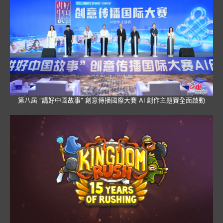
第八屆 “講好中國故事” 創意傳播國際大賽 AI 創作主題賽全面啟動