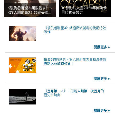
《復仇者聯盟3:無限戰爭》、
10部影片入圍2019年奧斯卡
《超人總動員2》領跑美國視
最佳視覺效果
效工會獎（VES）提名
《復仇者聯盟3》終極反派滅霸的後期特效
製作
閱讀更多 »
做最6的原創者，第六屆新生力量動漫遊戲
原創大賽啟動報名！
閱讀更多 »
《登月第一人》：再現人類第一次登月的
歷史性時刻
閱讀更多 »