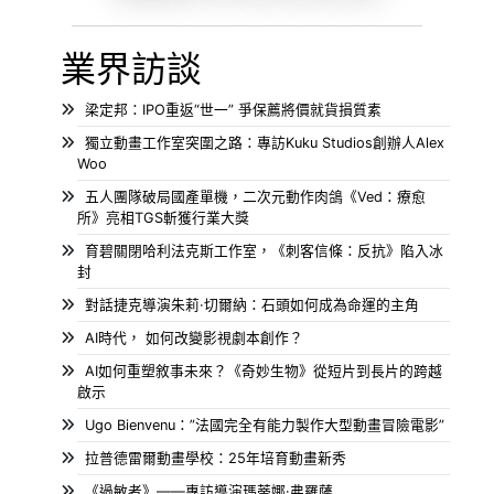
業界訪談
梁定邦：IPO重返“世一” 爭保薦將價就貨損質素
獨立動畫工作室突圍之路：專訪Kuku Studios創辦人Alex
Woo
五人團隊破局國產單機，二次元動作肉鴿《Ved：療愈
所》亮相TGS斬獲行業大獎
育碧關閉哈利法克斯工作室，《刺客信條：反抗》陷入冰
封
對話捷克導演朱莉·切爾納：石頭如何成為命運的主角
AI時代， 如何改變影視劇本創作？
AI如何重塑敘事未來？《奇妙生物》從短片到長片的跨越
啟示
Ugo Bienvenu：”法國完全有能力製作大型動畫冒險電影”
拉普德雷爾動畫學校：25年培育動畫新秀
《過敏者》——專訪導演瑪蒂娜·弗羅薩