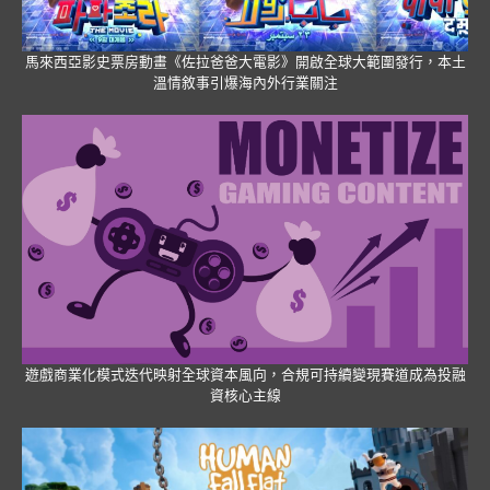
馬來西亞影史票房動畫《佐拉爸爸大電影》開啟全球大範圍發行，本土
溫情敘事引爆海內外行業關注
遊戲商業化模式迭代映射全球資本風向，合規可持續變現賽道成為投融
資核心主線