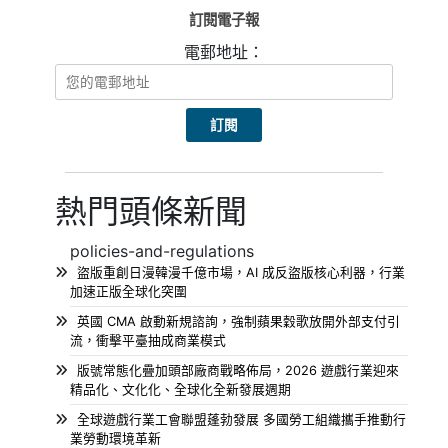
訂閱電子報
電郵地址：
熱門頭條新聞
policies-and-regulations
盜版重創日漫韓漫千億市場，AI 成反盜版核心利器，行業
加速正版全球化突圍
英國 CMA 啟動新規諮詢，強制蘋果穀歌放開外部支付引
流，衝擊平臺抽成商業模式
版號常態化疊加頭部廠商戰略佈局，2026 遊戲行業迎來
精品化、文化化、全球化全新發展週期
全球遊戲行業工會聯盟蓬勃發展 多國勞工組織攜手推動行
業勞動環境革新