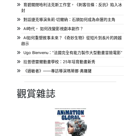
育碧關閉哈利法克斯工作室，《刺客信條：反抗》陷入冰
封
對話捷克導演朱莉·切爾納：石頭如何成為命運的主角
AI時代， 如何改變影視劇本創作？
AI如何重塑敘事未來？《奇妙生物》從短片到長片的跨越
啟示
Ugo Bienvenu：”法國完全有能力製作大型動畫冒險電影”
拉普德雷爾動畫學校：25年培育動畫新秀
《過敏者》——專訪導演瑪蒂娜·弗羅薩
觀賞雜誌