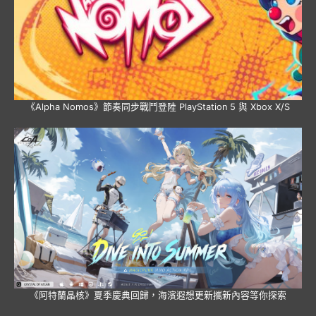
《Alpha Nomos》節奏同步戰鬥登陸 PlayStation 5 與 Xbox X/S
《阿特蘭晶核》夏季慶典回歸，海濱遐想更新攜新內容等你探索