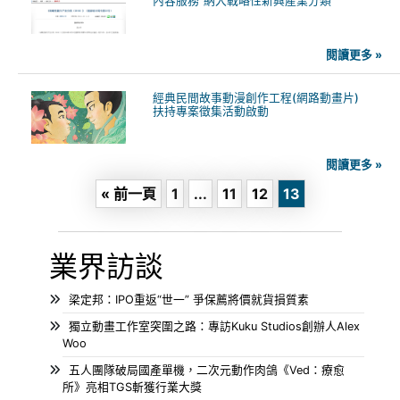
內容服務”納入戰略性新興產業分類
閱讀更多 »
經典民間故事動漫創作工程(網路動畫片)
扶持專案徵集活動啟動
閱讀更多 »
« 前一頁
1
...
11
12
13
業界訪談
梁定邦：IPO重返“世一” 爭保薦將價就貨損質素
獨立動畫工作室突圍之路：專訪Kuku Studios創辦人Alex
Woo
五人團隊破局國產單機，二次元動作肉鴿《Ved：療愈
所》亮相TGS斬獲行業大獎