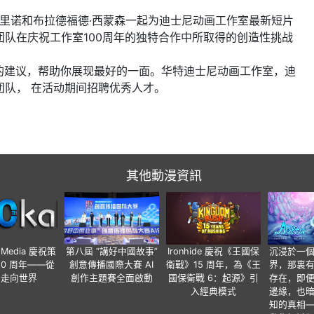
梅里诺和布拉德福德·西蒙森一起为迪士尼动画工作室最新短片
队在庆祝工作室100周年的独特合作中所取得的创造性挑战
方面的建议，帮助你展现最好的一面。华特迪士尼动画工作室，迪
团队， 在活动期间招聘优秀人才。
其他動漫資訊
o Media 慶祝策
第八屆 “講好中國故事”
Ironhide 慶祝《王國保
沉浸於一
20 周年——從
創意傳播國際大賽 AI
衛戰》15 周年，為《王
界，那裏
國走向世界
創作主題賽全面啟動
國保衛戰 6：起源》引
存在，即
入經典模式
邊緣，也
知的真相