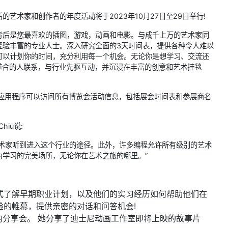
艺术家和创作者的年度活动将于2023年10月27日至29日举行!
背后是您最喜欢的插图，游戏，动画和电影。与成千上万的艺术家同
经验丰富的专业人士。深入研究全面的3天时间表，提供各种令人难以
可以计划你的时间，充分利用每一个机会。无论你是想学习、交流还
。与志同道合的人联系，与行业先驱互动，并沉浸在丰富的创意和艺术挂毯
Expo应用程序可以访问所有博览会活动信息，包括展会时间表和参展商名
iu说:
艺术家听到进入这个行业的途径。此外，许多编程允许所有级别的艺术
学习的完美场所，无论你在艺术之旅的哪里。”
式了解早期职业计划，以及他们的实习经历如何帮助他们在
验的帷幕，提供亲密的对话和问答机会!
-Lemay的分享会。 她分享了迪士尼动画工作室即将上映的故事片