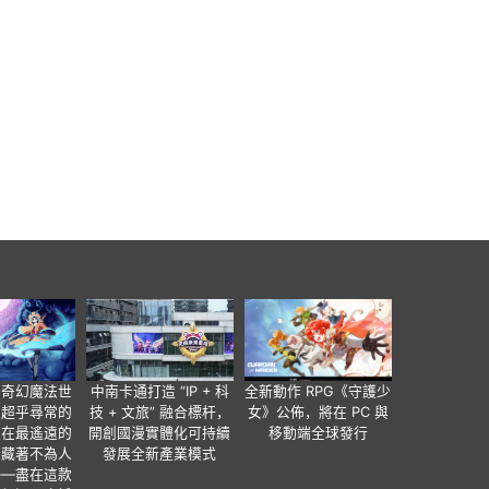
個奇幻魔法世
中南卡通打造 “IP + 科
全新動作 RPG《守護少
有超乎尋常的
技 + 文旅” 融合標杆，
女》公佈，將在 PC 與
便在最遙遠的
開創國漫實體化可持續
移動端全球發行
暗藏著不為人
發展全新產業模式
——盡在這款