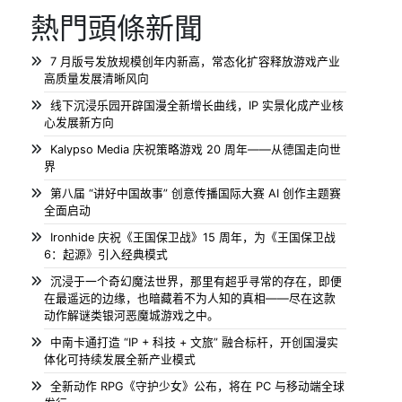
熱門頭條新聞
7 月版号发放规模创年内新高，常态化扩容释放游戏产业
高质量发展清晰风向
线下沉浸乐园开辟国漫全新增长曲线，IP 实景化成产业核
心发展新方向
Kalypso Media 庆祝策略游戏 20 周年——从德国走向世
界
第八届 “讲好中国故事” 创意传播国际大赛 AI 创作主题赛
全面启动
Ironhide 庆祝《王国保卫战》15 周年，为《王国保卫战
6：起源》引入经典模式
沉浸于一个奇幻魔法世界，那里有超乎寻常的存在，即便
在最遥远的边缘，也暗藏着不为人知的真相——尽在这款
动作解谜类银河恶魔城游戏之中。
中南卡通打造 “IP + 科技 + 文旅” 融合标杆，开创国漫实
体化可持续发展全新产业模式
全新动作 RPG《守护少女》公布，将在 PC 与移动端全球