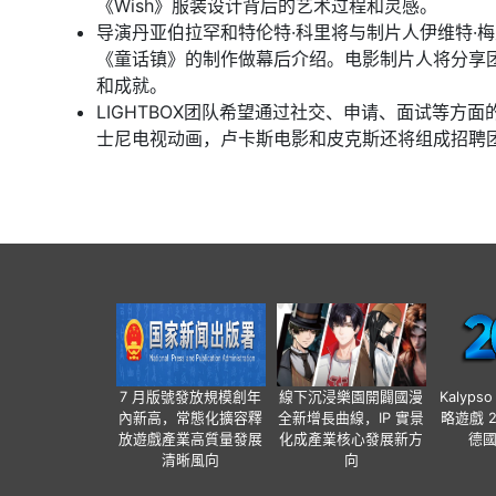
《Wish》服装设计背后的艺术过程和灵感。
导演丹亚伯拉罕和特伦特·科里将与制片人伊维特·
《童话镇》的制作做幕后介绍。电影制片人将分享团
和成就。
LIGHTBOX团队希望通过社交、申请、面试等
士尼电视动画，卢卡斯电影和皮克斯还将组成招聘
7 月版號發放規模創年
線下沉浸樂園開闢國漫
Kalyps
內新高，常態化擴容釋
全新增長曲線，IP 實景
略遊戲 
放遊戲產業高質量發展
化成產業核心發展新方
德
清晰風向
向