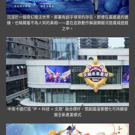
沉浸於一個奇幻魔法世界，那裏有超乎尋常的存在，即便在最遙遠的邊
緣，也暗藏著不為人知的真相——盡在這款動作解謎類銀河惡魔城遊戲
之中。
中南卡通打造 “IP + 科技 + 文旅” 融合標杆，開創國漫實體化可持續發
展全新產業模式