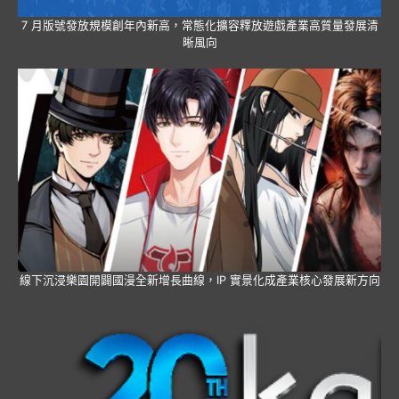
7 月版號發放規模創年內新高，常態化擴容釋放遊戲產業高質量發展清
晰風向
線下沉浸樂園開闢國漫全新增長曲線，IP 實景化成產業核心發展新方向