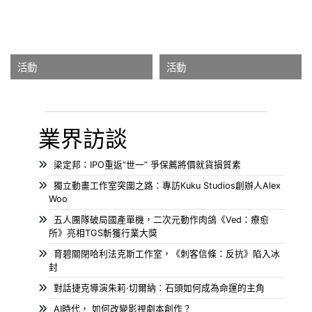
活動
活動
業界訪談
梁定邦：IPO重返“世一” 爭保薦將價就貨損質素
獨立動畫工作室突圍之路：專訪Kuku Studios創辦人Alex
Woo
五人團隊破局國產單機，二次元動作肉鴿《Ved：療愈
所》亮相TGS斬獲行業大獎
育碧關閉哈利法克斯工作室，《刺客信條：反抗》陷入冰
封
對話捷克導演朱莉·切爾納：石頭如何成為命運的主角
AI時代， 如何改變影視劇本創作？