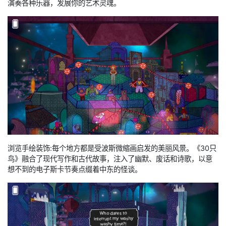
演奏各种乐器，发展你的艺术灵魂。
浏览手绘装饰:每个地方都是受波斯微缩画启发的美丽风景。《30只
鸟》融合了现代写作和古代故事，注入了幽默、废话和诗歌，以意
想不到的电子斯卡节奏点缀着中东的怪谈。