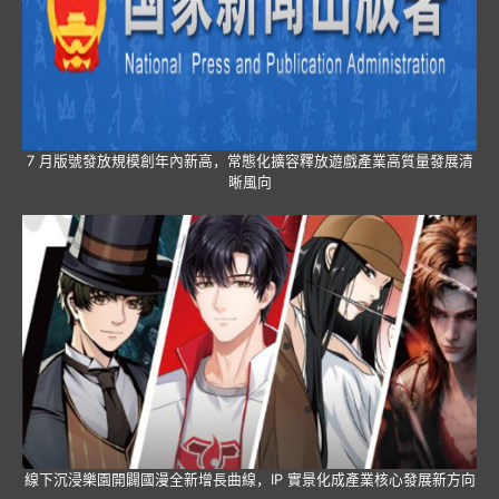
7 月版號發放規模創年內新高，常態化擴容釋放遊戲產業高質量發展清
晰風向
線下沉浸樂園開闢國漫全新增長曲線，IP 實景化成產業核心發展新方向