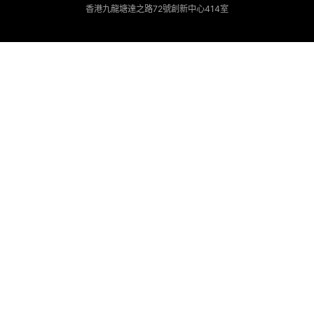
香港九龍塘達之路72號創新中心414室