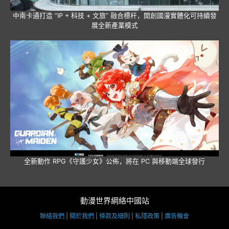
中南卡通打造 “IP + 科技 + 文旅” 融合標杆，開創國漫實體化可持續發
展全新產業模式
全新動作 RPG《守護少女》公佈，將在 PC 與移動端全球發行
動漫世界網絡中國站
聯絡我們
|
關於我們
|
條款及細則
|
私隱政策
|
廣告機會