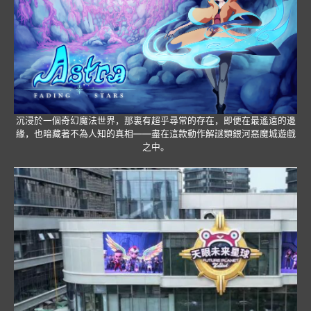
沉浸於一個奇幻魔法世界，那裏有超乎尋常的存在，即便在最遙遠的邊
緣，也暗藏著不為人知的真相——盡在這款動作解謎類銀河惡魔城遊戲
之中。