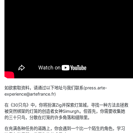
如欲索取资料，请通过以下地址与我们联系(press.arte-
experience@artefrance.fr)
在《30只鸟》中，你将扮演Zig并探索灯笼城，寻找一种方法去拯救
被突然绑架的灯笼的创造者女神Simurgh。但首先，你需要收集她
的三十只鸟，分散在灯笼的许多角落和缝隙里。
在充满各种任务的道路上，你会遇到一个比一个陌生的角色，学习