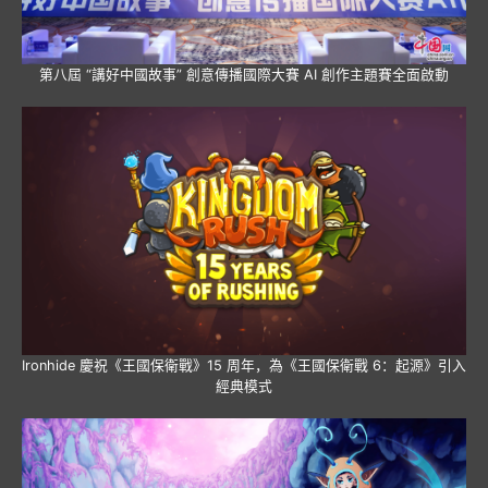
第八屆 “講好中國故事” 創意傳播國際大賽 AI 創作主題賽全面啟動
Ironhide 慶祝《王國保衛戰》15 周年，為《王國保衛戰 6：起源》引入
經典模式