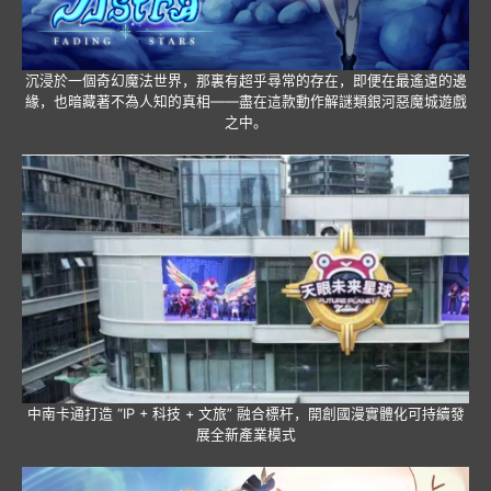
沉浸於一個奇幻魔法世界，那裏有超乎尋常的存在，即便在最遙遠的邊
緣，也暗藏著不為人知的真相——盡在這款動作解謎類銀河惡魔城遊戲
之中。
中南卡通打造 “IP + 科技 + 文旅” 融合標杆，開創國漫實體化可持續發
展全新產業模式