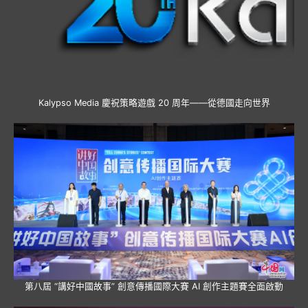
Kalypso Media 慶祝策略遊戲 20 周年——從德國走向世界
第八屆 “講好中國故事” 創意傳播國際大賽 AI 創作主題賽全面啟動