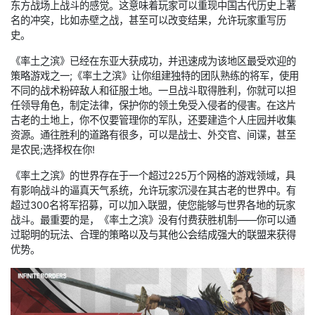
东方战场上战斗的感觉。这意味着玩家可以重现中国古代历史上著
名的冲突，比如赤壁之战，甚至可以改变结果，允许玩家重写历
史。
《率土之滨》已经在东亚大获成功，并迅速成为该地区最受欢迎的
策略游戏之一;《率土之滨》让你组建独特的团队熟练的将军，使用
不同的战术粉碎敌人和征服土地。一旦战斗取得胜利，你就可以担
任领导角色，制定法律，保护你的领土免受入侵者的侵害。在这片
古老的土地上，你不仅要管理你的军队，还要建造个人庄园并收集
资源。通往胜利的道路有很多，可以是战士、外交官、间谍，甚至
是农民;选择权在你!
《率土之滨》的世界存在于一个超过225万个网格的游戏领域，具
有影响战斗的逼真天气系统，允许玩家沉浸在其古老的世界中。有
超过300名将军招募，可以加入联盟，使您能够与世界各地的玩家
战斗。最重要的是，《率土之滨》没有付费获胜机制——你可以通
过聪明的玩法、合理的策略以及与其他公会结成强大的联盟来获得
优势。