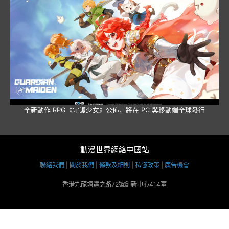
全新動作 RPG《守護少女》公佈，將在 PC 與移動端全球發行
動漫世界網絡中國站
聯絡我們
|
關於我們
|
條款及細則
|
私隱政策
|
廣告機會
香港九龍塘達之路72號創新中心414室