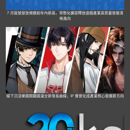
7 月版號發放規模創年內新高，常態化擴容釋放遊戲產業高質量發展清
晰風向
線下沉浸樂園開闢國漫全新增長曲線，IP 實景化成產業核心發展新方向