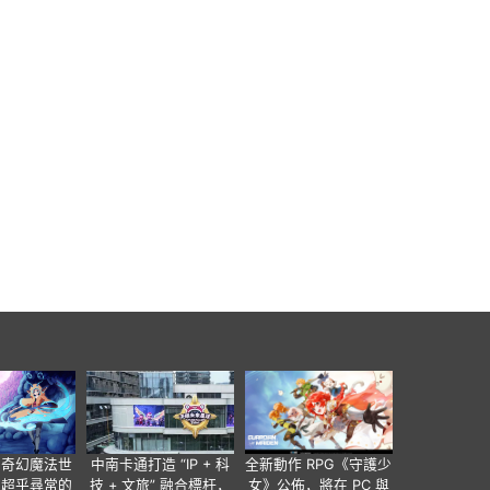
個奇幻魔法世
中南卡通打造 “IP + 科
全新動作 RPG《守護少
有超乎尋常的
技 + 文旅” 融合標杆，
女》公佈，將在 PC 與