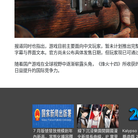
报道同时也指出，游戏目前主要面向中文玩家，暂未计划推出完
字幕与界面文本。官方尚未公布具体发售日期，但玩家现已可通过
随着国产游戏在全球视野中逐渐崭露头角，《烽火十四》所收获
日益提升的国际竞争力。
7 月版號發放規模創年
線下沉浸樂園開闢國漫
Kalyps
內新高，常態化擴容釋
全新增長曲線，IP 實景
略遊戲 