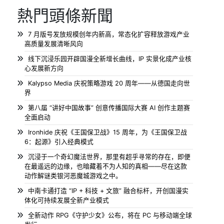
熱門頭條新聞
7 月版号发放规模创年内新高，常态化扩容释放游戏产业
高质量发展清晰风向
线下沉浸乐园开辟国漫全新增长曲线，IP 实景化成产业核
心发展新方向
Kalypso Media 庆祝策略游戏 20 周年——从德国走向世
界
第八届 “讲好中国故事” 创意传播国际大赛 AI 创作主题赛
全面启动
Ironhide 庆祝《王国保卫战》15 周年，为《王国保卫战
6：起源》引入经典模式
沉浸于一个奇幻魔法世界，那里有超乎寻常的存在，即便
在最遥远的边缘，也暗藏着不为人知的真相——尽在这款
动作解谜类银河恶魔城游戏之中。
中南卡通打造 “IP + 科技 + 文旅” 融合标杆，开创国漫实
体化可持续发展全新产业模式
全新动作 RPG《守护少女》公布，将在 PC 与移动端全球