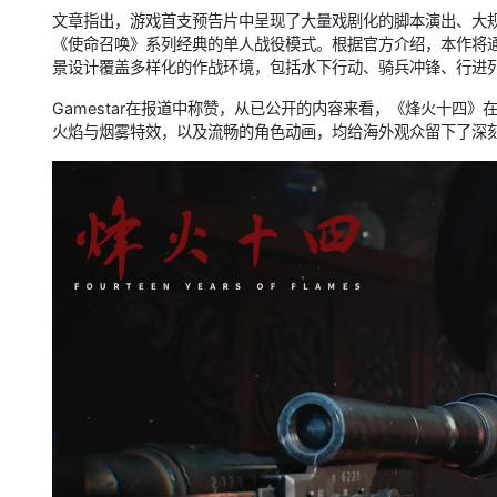
文章指出，游戏首支预告片中呈现了大量戏剧化的脚本演出、大
《使命召唤》系列经典的单人战役模式。根据官方介绍，本作将
景设计覆盖多样化的作战环境，包括水下行动、骑兵冲锋、行进
Gamestar在报道中称赞，从已公开的内容来看，《烽火十四
火焰与烟雾特效，以及流畅的角色动画，均给海外观众留下了深