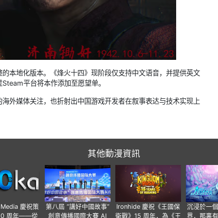
整的本地化版本。《烽火十四》现阶段仅支持中文语音，并提供英文
Steam平台将本作添加至愿望单。
的海外媒体关注，也折射出中国游戏开发者在叙事表达与技术实现上
其他動漫資訊
o Media 慶祝策
第八屆 “講好中國故事”
Ironhide 慶祝《王國保
沉浸於一
20 周年——從
創意傳播國際大賽 AI
衛戰》15 周年，為《王
界，那裏