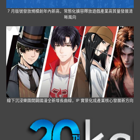
7 月版號發放規模創年內新高，常態化擴容釋放遊戲產業高質量發展清
晰風向
線下沉浸樂園開闢國漫全新增長曲線，IP 實景化成產業核心發展新方向