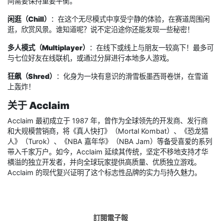
间需要保持重要平衡。
闲逛（Chill）
：在这个无尽模式中享受宁静的体验，在赛道周围闲
逛，欣赏风景。谁知道呢？说不定沿途你还能发现一些秘密！
多人模式（Multiplayer）
：在线下或线上与朋友一较高下！最多可
与七位好友在线联机，或通过分屏进行本地多人游戏。
狂飙（Shred）
：化身为一块有意识的滑雪板墨西哥卷饼，在雪道
上轰炸！
关于 Acclaim
Acclaim 最初成立于 1987 年，曾作为全球领先的开发商、发行商
和大规模营销商，将《真人快打》（Mortal Kombat）、《恐龙猎
人》（Turok）、《NBA 嘉年华》（NBA Jam）等备受喜爱的系列
带入千家万户。如今，Acclaim 延续其传统，坚定不移地支持才华
横溢的独立开发者，并向全球玩家提供高质量、优质独立游戏。
Acclaim 的现代复兴证明了这个标志性品牌的实力与持久魅力。
訂閱電子報