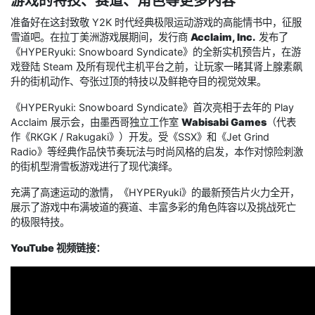
游戏的特技、赛道、角色等更多内容
准备好在这封致敬 Y2K 时代经典极限运动游戏的高能情书中，征服
雪道吧。在拉丁美洲游戏展期间，发行商
Acclaim, Inc.
发布了
《HYPERyuki: Snowboard Syndicate》的全新实机预告片，在游
戏登陆 Steam 及所有现代主机平台之前，让玩家一睹其肾上腺素飙
升的街机动作、夸张过顶的特技以及鲜艳夺目的视觉效果。
《HYPERyuki: Snowboard Syndicate》首次亮相于去年的 Play
Acclaim 展示会，由墨西哥独立工作室
Wabisabi Games
（代表
作《RKGK / Rakugaki》）开发。受《SSX》和《Jet Grind
Radio》等经典作品快节奏玩法与时尚风格的启发，本作对惊险刺激
的街机型滑雪板游戏进行了现代演绎。
充满了高速运动的激情，《HYPERyuki》的最新预告片火力全开，
展示了游戏中布满坡道的赛道、丰富多彩的角色阵容以及挑战死亡
的极限特技。
YouTube 视频链接：