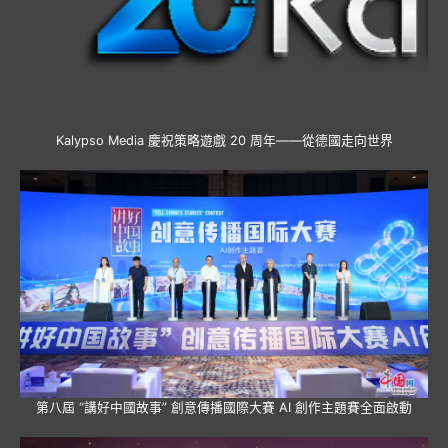
Kalypso Media 慶祝策略遊戲 20 周年——從德國走向世界
第八屆 “講好中國故事” 創意傳播國際大賽 AI 創作主題賽全面啟動