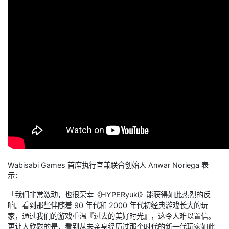
Wabisabi Games 首席执行官兼联合创始人 Anwar Noriega 表
示：
「我们非常激动，也很荣幸《HYPERyuki》能获得如此热烈的反
响。看到那些伴随着 90 年代和 2000 年代初经典游戏长大的玩
家，通过我们的游戏重温『过去的美好时光』，这令人难以置信。
更让人欣慰的是，看到从未亲身经历过那个时代的新一代玩家如此