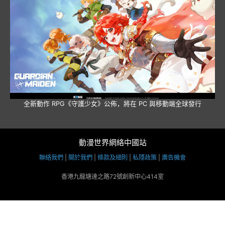
全新動作 RPG《守護少女》公佈，將在 PC 與移動端全球發行
動漫世界網絡中國站
聯絡我們
|
關於我們
|
條款及細則
|
私隱政策
|
廣告機會
香港九龍塘達之路72號創新中心414室