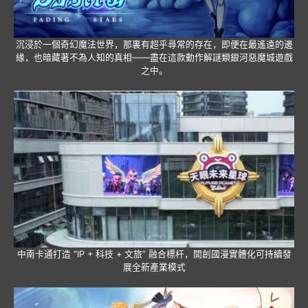
沉浸於一個奇幻魔法世界，那裏有超乎尋常的存在，即便在最遙遠的邊
緣，也暗藏著不為人知的真相——盡在這款動作解謎類銀河惡魔城遊戲
之中。
中南卡通打造 “IP + 科技 + 文旅” 融合標杆，開創國漫實體化可持續發
展全新產業模式