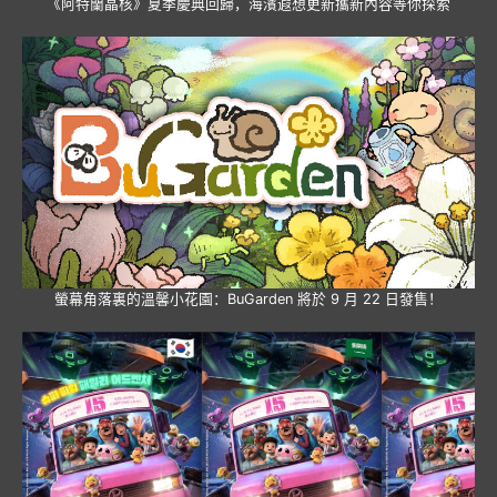
《阿特蘭晶核》夏季慶典回歸，海濱遐想更新攜新內容等你探索
螢幕角落裏的溫馨小花園：BuGarden 將於 9 月 22 日發售！