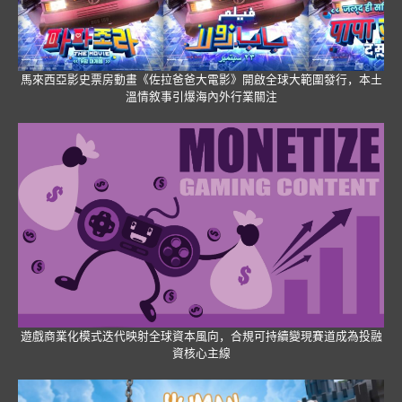
馬來西亞影史票房動畫《佐拉爸爸大電影》開啟全球大範圍發行，本土
溫情敘事引爆海內外行業關注
遊戲商業化模式迭代映射全球資本風向，合規可持續變現賽道成為投融
資核心主線