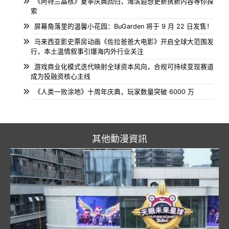
《阿特兰晶核》夏季庆典回归，海滨遐想更新携新内容等你探
索
屏幕角落里的温馨小花园：BuGarden 将于 9 月 22 日发售！
马来西亚影史票房动画《佐拉爸爸大电影》开启全球大范围发
行，本土温情叙事引爆海内外行业关注
游戏商业化模式迭代映射全球资本风向，合规可持续变现赛道
成为投融资核心主线
《人类一败涂地》十周年庆典，玩家数量突破 6000 万
其他動漫資訊