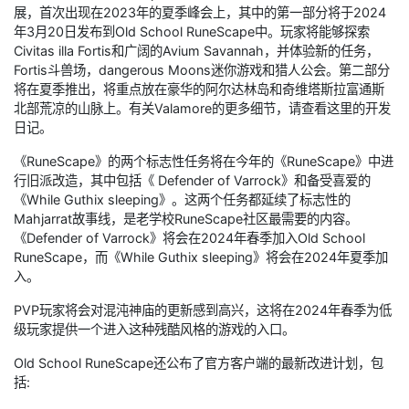
展，首次出现在2023年的夏季峰会上，其中的第一部分将于2024
年3月20日发布到Old School RuneScape中。玩家将能够探索
Civitas illa Fortis和广阔的Avium Savannah，并体验新的任务，
Fortis斗兽场，dangerous Moons迷你游戏和猎人公会。第二部分
将在夏季推出，将重点放在豪华的阿尔达林岛和奇维塔斯拉富通斯
北部荒凉的山脉上。有关Valamore的更多细节，请查看这里的开发
日记。
《RuneScape》的两个标志性任务将在今年的《RuneScape》中进
行旧派改造，其中包括《 Defender of Varrock》和备受喜爱的
《While Guthix sleeping》。这两个任务都延续了标志性的
Mahjarrat故事线，是老学校RuneScape社区最需要的内容。
《Defender of Varrock》将会在2024年春季加入Old School
RuneScape，而《While Guthix sleeping》将会在2024年夏季加
入。
PVP玩家将会对混沌神庙的更新感到高兴，这将在2024年春季为低
级玩家提供一个进入这种残酷风格的游戏的入口。
Old School RuneScape还公布了官方客户端的最新改进计划，包
括: