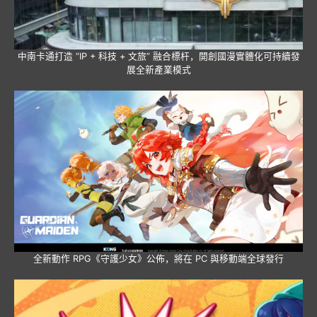
中南卡通打造 “IP + 科技 + 文旅” 融合標杆，開創國漫實體化可持續發
展全新產業模式
全新動作 RPG《守護少女》公佈，將在 PC 與移動端全球發行