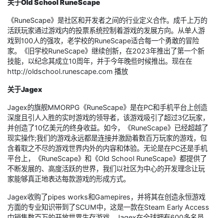
关于Old School RuneScape
《RuneScape》是社区和开发者之间的行业定义合作。成千上万的
活跃玩家通过游戏内的投票系统控制着游戏的发展方向。从单人游
戏到100人的强攻，老学校的RuneScape适合每一个勇敢的冒险
家。《旧学校RuneScape》继续创新，在2023年推出了第一个新
技能，以纪念其成立10周年，并于今年晚些时候推出。现在在
http://oldschool.runescape.com 播放
关于Jagex
Jagex的旗舰MMORPG《RuneScape》是在PC和手机平台上创造
深度且引人入胜的实时游戏的领导者，该游戏吸引了超过3亿玩家，
并创造了10亿美元的终身收益。如今，《RuneScape》已经超越了
现实操作;我们的游戏永远都是连接并激励着数百万玩家的游戏，包
含着取之不尽的游戏世界内外的内容和体验。无论是在PC还是手机
平台上，《RuneScape》和《Old School RuneScape》都提供了
不断发展的、高度活跃的世界，我们以社区为中心的开发理念让玩
家能够真正地表达每款游戏的形成方式。
Jagex收购了pipes works和Gamepires，并将其在创造永恒游戏
方面的专业知识带到了SCUM中，这是一款在Steam Early Access
中销售数百万的开放世界生存游戏。Jagex在全球拥有600多名员