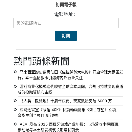
訂閱電子報
電郵地址：
熱門頭條新聞
马来西亚影史票房动画《佐拉爸爸大电影》开启全球大范围发
行，本土温情叙事引爆海内外行业关注
游戏商业化模式迭代映射全球资本风向，合规可持续变现赛道
成为投融资核心主线
《人类一败涂地》十周年庆典，玩家数量突破 6000 万
亚马逊官宣《战锤 40K》长篇动画剧集《死亡守望》立项，
豪华主创全项目深度解析
AEVI 发布 2025 西班牙游戏产业年报：市场营收小幅回调，
移动端与本土研发构筑长期增长前景