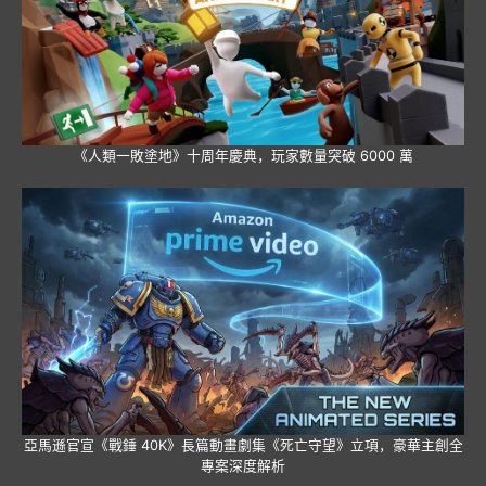
《人類一敗塗地》十周年慶典，玩家數量突破 6000 萬
亞馬遜官宣《戰錘 40K》長篇動畫劇集《死亡守望》立項，豪華主創全
專案深度解析