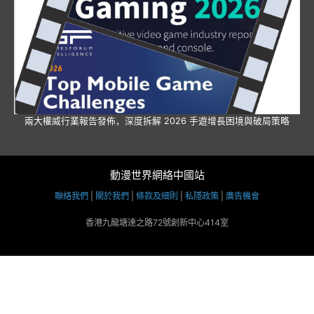
兩大權威行業報告發佈，深度拆解 2026 手遊增長困境與破局策略
動漫世界網絡中國站
聯絡我們
|
關於我們
|
條款及細則
|
私隱政策
|
廣告機會
香港九龍塘達之路72號創新中心414室