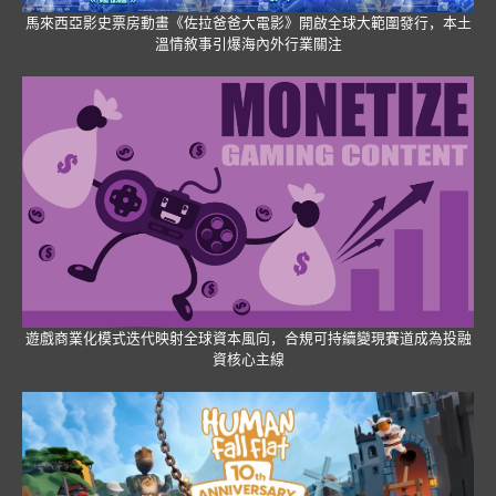
馬來西亞影史票房動畫《佐拉爸爸大電影》開啟全球大範圍發行，本土
溫情敘事引爆海內外行業關注
遊戲商業化模式迭代映射全球資本風向，合規可持續變現賽道成為投融
資核心主線