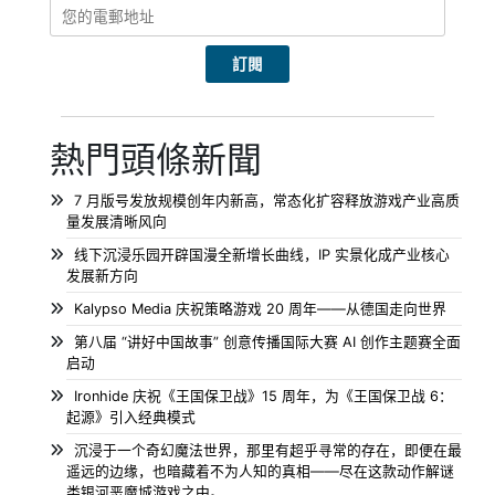
熱門頭條新聞
7 月版号发放规模创年内新高，常态化扩容释放游戏产业高质
量发展清晰风向
线下沉浸乐园开辟国漫全新增长曲线，IP 实景化成产业核心
发展新方向
Kalypso Media 庆祝策略游戏 20 周年——从德国走向世界
第八届 “讲好中国故事” 创意传播国际大赛 AI 创作主题赛全面
启动
Ironhide 庆祝《王国保卫战》15 周年，为《王国保卫战 6：
起源》引入经典模式
沉浸于一个奇幻魔法世界，那里有超乎寻常的存在，即便在最
遥远的边缘，也暗藏着不为人知的真相——尽在这款动作解谜
类银河恶魔城游戏之中。