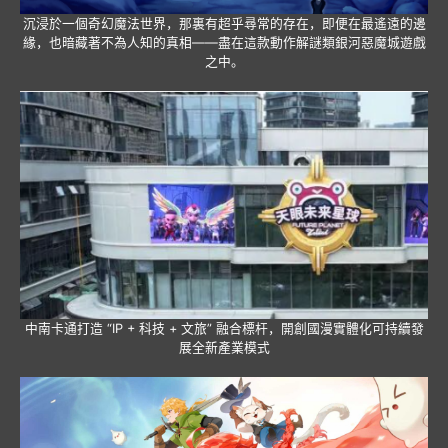
沉浸於一個奇幻魔法世界，那裏有超乎尋常的存在，即便在最遙遠的邊
緣，也暗藏著不為人知的真相——盡在這款動作解謎類銀河惡魔城遊戲
之中。
中南卡通打造 “IP + 科技 + 文旅” 融合標杆，開創國漫實體化可持續發
展全新產業模式