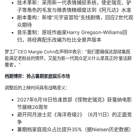
技术革新：采用新一代表情捕捉系统，使史瑞克、驴
子等角色的毛发与微表情精细度达到《阿凡达》水准
剧本重构：新增”元宇宙冒险”支线剧情，回应Z世代观
众期待
音乐重制：原班作曲家Harry Gregson-Williams回
归，将经典配乐改编为杜比全景声版本
梦工厂CEO Margie Cohn在声明中表示：”我们要确保这部续集既
能满足老粉丝的情怀，又能为新一代观众定义什么是真正的’童话颠
覆者’。”
档期博弈：抢占暑期家庭娱乐市场
调整后的上映时间具有战略意义：
2027年6月18日恰逢首部《怪物史瑞克》获戛纳电影
节展映26周年
避开同月迪士尼《海洋奇缘2》（6月11日）的正面竞
争
暑期档家庭观众占比提升35%（据Nielsen历史数据）