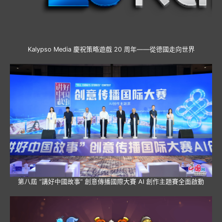
Kalypso Media 慶祝策略遊戲 20 周年——從德國走向世界
第八屆 “講好中國故事” 創意傳播國際大賽 AI 創作主題賽全面啟動