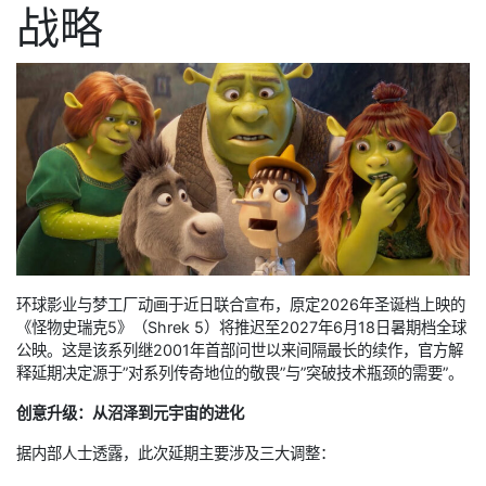
战略
环球影业与梦工厂动画于近日联合宣布，原定2026年圣诞档上映的
《怪物史瑞克5》（Shrek 5）将推迟至2027年6月18日暑期档全球
公映。这是该系列继2001年首部问世以来间隔最长的续作，官方解
释延期决定源于”对系列传奇地位的敬畏”与”突破技术瓶颈的需要”。
创意升级：从沼泽到元宇宙的进化
据内部人士透露，此次延期主要涉及三大调整：