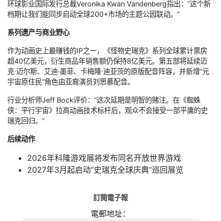
环球影业国际发行总裁Veronika Kwan Vandenberg指出：”这个新
档期让我们能同步启动全球200+市场的主题公园联动。”
系列遗产与商业野心
作为动画史上最赚钱的IP之一，《怪物史瑞克》系列全球累计票房
超40亿美元，衍生商品年销售额仍保持8亿美元。第五部将延续迈
克·迈尔斯、艾迪·墨菲、卡梅隆·迪亚茨的原版配音阵容，并新增”元
宇宙原住民”角色由亚裔演员刘思慕配音。
行业分析师Jeff Bock评价：”这次延期是明智的赌注。在《蜘蛛
侠：平行宇宙》拉高动画技术标杆后，观众不会接受一部平庸的史
瑞克回归。”
后续动作
2026年科隆游戏展将发布同名开放世界游戏
2027年3月起启动”史瑞克全球庆典”巡回展览
訂閱電子報
電郵地址：