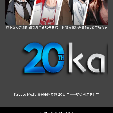
線下沉浸樂園開闢國漫全新增長曲線，IP 實景化成產業核心發展新方向
Kalypso Media 慶祝策略遊戲 20 周年——從德國走向世界