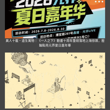
異人十載・道生萬物｜《一人之下》動畫十周年重磅落地上海徐匯，壓
軸點亮元界夏日嘉年華