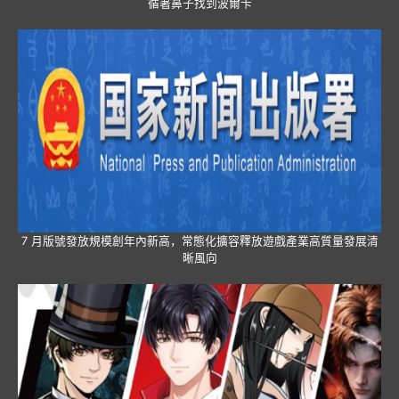
循著鼻子找到波爾卡
7 月版號發放規模創年內新高，常態化擴容釋放遊戲產業高質量發展清
晰風向