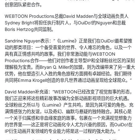
创意团队紧密合作。
WEBTOON Productions总裁David Madden与全球动画负责人
Sydney Bright将担任执行制片人，与OuiDo!的Nguyen和总裁
Boris Hertzog共同监制。
Sandrine Nguyen表示：“《Lumine》正是我们在OuiDo!最希望推
动的那类项目：一个备受喜爱的世界、令人难忘的角色，以及一个
具有真正情感共鸣的故事。我们非常激动能与WEBTOON
Productions合作——他们对创作者主导型IP和全球粉丝社区的深刻
理解极为宝贵。而Bryan Q. Miller的加盟，则为改编带来了另一重大
优势，他在塑造引人入胜的角色旅程方面拥有卓越经验。我们期待
共同将Emma Krogell创造的非凡世界通过动画呈现给全球观众。”
David Madden补充道：“WEBTOON已经改变了视觉叙事的形态，
我们正迎来将这些精彩故事改编为全新动画影视项目的巨大机遇。
全球粉丝之所以与《Lumine》产生共鸣，是因为其可爱的角色、充
满情感张力的友谊，以及奇幻、幽默与悬疑的独特融合。其核心是
一个关于归属感和非血缘家庭的故事，包裹在一个充满视觉想象力
的世界里——这正是将它动画化令人尤为兴奋的原因，而OuiDo!在
IP衍生动画开发领域的专业能力将是这一过程的强大助力。”