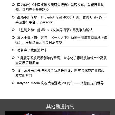
国内首份《中国桌游发展研究报告》重磅发布，重塑行业认
知、指明产业升级路径
战略重组落地：Tripledot 斥资 4000 万美元收购 Unity 旗下
手游发行平台 Supersonic
《胜利女神：妮姬》×《女神异闻录》系列联动确认
异人十载・道生万物｜《一人之下》动画十周年重磅落地上海
徐汇，压轴点亮元界夏日嘉年华
循着鼻子找到波尔卡
7 月版号发放规模创年内新高，常态化扩容释放游戏产业高质
量发展清晰风向
线下沉浸乐园开辟国漫全新增长曲线，IP 实景化成产业核心
发展新方向
Kalypso Media 庆祝策略游戏 20 周年——从德国走向世界
其他動漫資訊