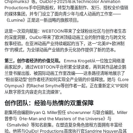
Chipmunks》等。OuiDo!于2025年从Technicolor Animation
Productions手中回购股权，转型为覆盖制作、发行、授权全价值链
的媒体集团，并专门设立了面向青少年与成人动画的工作室——
《Lumine》正是这一新战略的旗舰项目。
这是一次双向赋能：WEBTOON带来了全球粉丝社区与创作者生态
的深度洞察，OuiDo!带来了欧洲顶级动画工业的制作能力与跨文化
叙事经验。在亚洲动画产业持续崛起的当下，这一“北美IP+欧洲制
作”的模式，为全球动画产业链的多元化协作提供了新的范本。
第三，创作者经济的价值兑现。
Emma Krogell从一位独立网络漫
画家起步，通过WEBTOON平台积累全球读者，再到其作品被企鹅
兰登书屋出版、被国际动画工作室改编——这条路径清晰地展示了
“粉丝驱动型”创作者经济如何实现全产业链的价值释放。她与《Lore
Olympus》的Rachel Smythe等创作者一起，正在重新定义“IP如何
从数字原生内容走向主流媒体”。
创作团队：经验与热情的双重保障
剧集将由编剧Bryan Q. Miller担任 showrunner 与联合编剧。Miller
曾参与《He-Man and the Masters of the Universe》与
《Smallville》等知名剧集，在塑造复杂角色旅程方面拥有丰富经
验。他将与OuiDo! Productions首席执行官Sandrine Nguyen及其