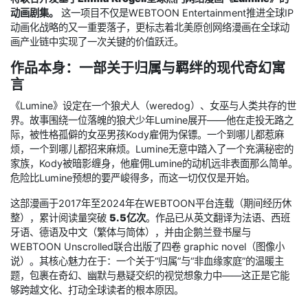
动画剧集。
这一项目不仅是WEBTOON Entertainment推进全球IP
动画化战略的又一重要落子，更标志着北美原创网络漫画在全球动
画产业链中实现了一次关键的价值跃迁。
作品本身：一部关于归属与羁绊的现代奇幻寓
言
《Lumine》设定在一个狼犬人（weredog）、女巫与人类共存的世
界。故事围绕一位落魄的狼犬少年Lumine展开——他在走投无路之
际，被性格孤僻的女巫男孩Kody雇佣为保镖。一个到哪儿都惹麻
烦，一个到哪儿都招来麻烦。Lumine无意中踏⼊了一个充满秘密的
家族，Kody被暗影缠身，他雇佣Lumine的动机远非表面那么简单。
危险比Lumine预想的要严峻得多，而这一切仅仅是开始。
这部漫画于2017年至2024年在WEBTOON平台连载（期间经历休
整），累计阅读量突破
5.5亿次
。作品已从英文翻译为法语、西班
牙语、德语及中文（繁体与简体），并由企鹅兰登书屋与
WEBTOON Unscrolled联合出版了四卷 graphic novel（图像小
说）。其核心魅力在于：一个关于“归属”与“非血缘家庭”的温暖主
题，包裹在奇幻、幽默与悬疑交织的视觉想象力中——这正是它能
够跨越文化、打动全球读者的根本原因。