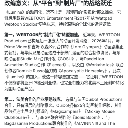
改编意义：从“平台”到“制片厂”的战略跃迁
《Lumine》的动画化，远不止是一部漫画的“影视化”那么简单。它
背后承载着WEBTOON Entertainment自2017年从“Wattpad
Webtoon Studios”更名以来，持续深耕的全球化IP运营逻辑。
第一，WEBTOON的“制片厂化”转型加速。
近年来，WEBTOON
Productions已构建起一张庞大的动画开发网络：2026年1月，与
Prime Video和吉姆·汉森公司合作的《Lore Olympus》动画剧集正
式获批；与华纳兄弟动画达成十部热门漫画的联合制作协议；与东
映动画和Studio Mir合作开发《GOSU》；与DandeLion
Animation Studio合作《Eleceed》；以及由《Workaholics》联合
创作者Dominic Russo操刀的《Apocalyptic Horseplay》。此次
《Lumine》的加入，使这一阵容更加完整——它证明了WEBTOON
不仅能够将亚洲IP输出到全球，也完全有能力将北美本土原创IP转化
为国际动画产品。
第二，法美合作的产业示范效应。
选择与法国OuiDo! Productions
合作，具有深层的战略意义。OuiDo!拥有25年动画制作经验，其作
品包括迪士尼少儿频道的《Magicampers》《Mickey Mouse
Clubhouse+》、与SEGA联合制作的《Sonic Boom》、与
Bagdasarian Productions联合制作的《ALVINNN!!! and The