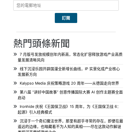
熱門頭條新聞
7 月版号发放规模创年内新高，常态化扩容释放游戏产业高质
量发展清晰风向
线下沉浸乐园开辟国漫全新增长曲线，IP 实景化成产业核心
发展新方向
Kalypso Media 庆祝策略游戏 20 周年——从德国走向世界
第八届 “讲好中国故事” 创意传播国际大赛 AI 创作主题赛全面
启动
Ironhide 庆祝《王国保卫战》15 周年，为《王国保卫战 6：
起源》引入经典模式
沉浸于一个奇幻魔法世界，那里有超乎寻常的存在，即便在最
遥远的边缘，也暗藏着不为人知的真相——尽在这款动作解谜