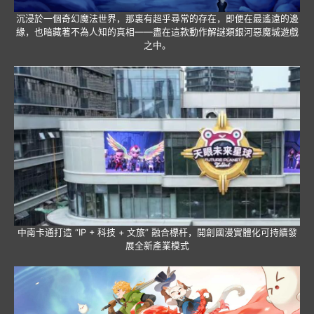
沉浸於一個奇幻魔法世界，那裏有超乎尋常的存在，即便在最遙遠的邊
緣，也暗藏著不為人知的真相——盡在這款動作解謎類銀河惡魔城遊戲
之中。
中南卡通打造 “IP + 科技 + 文旅” 融合標杆，開創國漫實體化可持續發
展全新產業模式