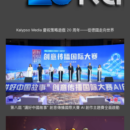
Kalypso Media 慶祝策略遊戲 20 周年——從德國走向世界
第八屆 “講好中國故事” 創意傳播國際大賽 AI 創作主題賽全面啟動