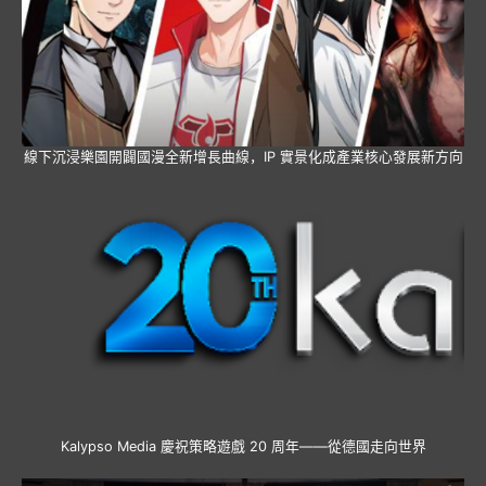
線下沉浸樂園開闢國漫全新增長曲線，IP 實景化成產業核心發展新方向
Kalypso Media 慶祝策略遊戲 20 周年——從德國走向世界