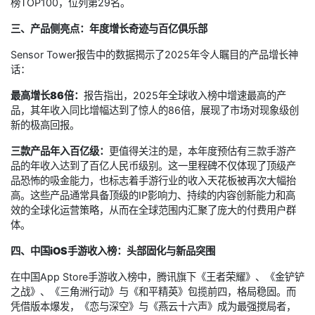
榜TOP100，位列第29名。
三、产品侧亮点：年度增长奇迹与百亿俱乐部
Sensor Tower报告中的数据揭示了2025年令人瞩目的产品增长神
话：
最高增长86倍：
报告指出，2025年全球收入榜中增速最高的产
品，其年收入同比增幅达到了惊人的86倍，展现了市场对现象级创
新的极高回报。
三款产品年入百亿级：
更值得关注的是，本年度预估有三款手游产
品的年收入达到了百亿人民币级别。这一里程碑不仅体现了顶级产
品恐怖的吸金能力，也标志着手游行业的收入天花板被再次大幅抬
高。这些产品通常具备顶级的IP影响力、持续的内容创新能力和高
效的全球化运营策略，从而在全球范围内汇聚了庞大的付费用户群
体。
四、中国iOS手游收入榜：头部固化与新品突围
在中国App Store手游收入榜中，腾讯旗下《王者荣耀》、《金铲铲
之战》、《三角洲行动》与《和平精英》包揽前四，格局稳固。而
凭借版本爆发，《恋与深空》与《燕云十六声》成为最强搅局者，