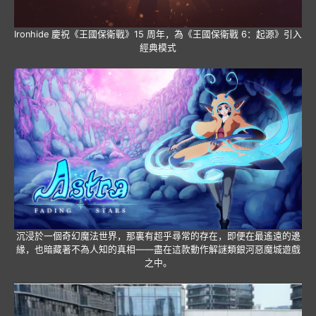
Ironhide 慶祝《王國保衛戰》15 周年，為《王國保衛戰 6：起源》引入
經典模式
沉浸於一個奇幻魔法世界，那裏有超乎尋常的存在，即便在最遙遠的邊
緣，也暗藏著不為人知的真相——盡在這款動作解謎類銀河惡魔城遊戲
之中。