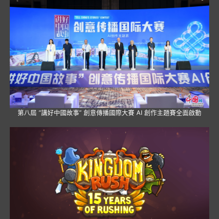
第八屆 “講好中國故事” 創意傳播國際大賽 AI 創作主題賽全面啟動