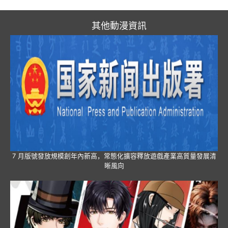
其他動漫資訊
7 月版號發放規模創年內新高，常態化擴容釋放遊戲產業高質量發展清
晰風向