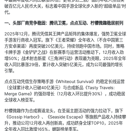
破百亿元人民币大关，标志着中国手游全球化步入新的“超级单品”时
代。
一、头部厂商竞争稳固：腾讯卫冕，点点互动、柠檬微趣稳居前列
2025年12月，腾讯凭借其王牌产品矩阵的集体爆发，强势卫冕全球
手游发行商收入冠军。旗下《王者荣耀》全年收入（不含中国第三
方安卓渠道）再度突破20亿美元，持续领跑中国市场。同时，策略
卡牌手游《金铲铲之战》在新赛季与运营活动推动下，12月收入劲
增50%；战术射击新星《三角洲行动》表现最为亮眼，2025年全年
收入同比暴涨29倍，累计收入突破5亿美元，成为公司最强的增长
引擎。
点点互动凭借生存策略手游《Whiteout Survival》的稳定长线运营
（全球累计收入已破40亿美元）与合成新品《Tasty Travels:
Merge Game》的强劲增长（12月收入环比提升30%），成功稳居
全球收入榜亚军。
柠檬微趣作为合成赛道龙头，在圣诞主题活动的强力拉动下，旗下
《Gossip Harbor》、《Seaside Escape》等旗舰产品收入持续攀
升，推动公司12月收入再创新高，成功跻身全球TOP10，2025年
全年收入同比激增165%，蝉联榜单季军。