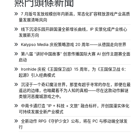
熱門頭條新聞
7 月版号发放规模创年内新高，常态化扩容释放游戏产业高质
量发展清晰风向
线下沉浸乐园开辟国漫全新增长曲线，IP 实景化成产业核心
发展新方向
Kalypso Media 庆祝策略游戏 20 周年——从德国走向世界
第八届 “讲好中国故事” 创意传播国际大赛 AI 创作主题赛全面
启动
Ironhide 庆祝《王国保卫战》15 周年，为《王国保卫战 6：
起源》引入经典模式
沉浸于一个奇幻魔法世界，那里有超乎寻常的存在，即便在最
遥远的边缘，也暗藏着不为人知的真相——尽在这款动作解谜
类银河恶魔城游戏之中。
中南卡通打造 “IP + 科技 + 文旅” 融合标杆，开创国漫实体化
可持续发展全新产业模式
全新动作 RPG《守护少女》公布，将在 PC 与移动端全球发
行