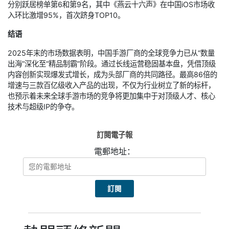
分别跃居榜单第6和第9名，其中《燕云十六声》在中国iOS市场收
入环比激增95%，首次跻身TOP10。
结语
2025年末的市场数据表明，中国手游厂商的全球竞争力已从“数量
出海”深化至“精品制霸”阶段。通过长线运营稳固基本盘，凭借顶级
内容创新实现爆发式增长，成为头部厂商的共同路径。最高86倍的
增速与三款百亿级收入产品的出现，不仅为行业树立了新的标杆，
也预示着未来全球手游市场的竞争将更加集中于对顶级人才、核心
技术与超级IP的争夺。
訂閱電子報
電郵地址：