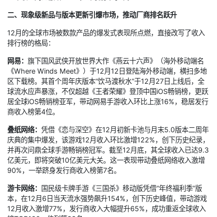
二、现象级新品与版本更新引爆市场，推动厂商排名跃升
12月的全球市场被数款产品的爆发式表现所点燃，直接改写了收入
排行榜的格局：
网易：
旗下国风武侠开放世界大作《燕云十六声》（海外移动端名
《Where Winds Meet》）于12月12日登陆海外移动端，横扫多地
区下载榜。其首个周年庆版本“饮马渡秋水”于12月27日上线后，全
球流水应声暴涨，不仅超越《王者荣耀》登顶中国iOS畅销榜，更跃
居全球iOS畅销榜亚军，带动网易手游收入环比上涨16%，稳居发行
商收入榜第4位。
叠纸网络：
凭借《恋与深空》在12月初新卡池与月末5.0版本二周年
庆典的集中爆发，该游戏12月收入环比激增122%，创下历史纪录，
并再次问鼎全球手游畅销榜冠军。截至12月底，其全球收入已达9.3
亿美元，即将突破10亿美元大关。这一表现带动叠纸网络收入激增
90%，一举跻身发行商收入榜第7名。
游卡网络：
国民级卡牌手游《三国杀》移动版凭借“年终福利季”版
本，在12月6日当天流水强势飙升154%，创下历史峰值，带动游戏
12月收入激增77%，发行商收入大幅提升65%，成功重返全球收入