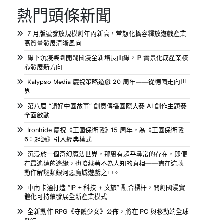
熱門頭條新聞
7 月版號發放規模創年內新高，常態化擴容釋放遊戲產業
高質量發展清晰風向
線下沉浸樂園開闢國漫全新增長曲線，IP 實景化成產業核
心發展新方向
Kalypso Media 慶祝策略遊戲 20 周年——從德國走向世
界
第八屆 “講好中國故事” 創意傳播國際大賽 AI 創作主題賽
全面啟動
Ironhide 慶祝《王國保衛戰》15 周年，為《王國保衛戰
6：起源》引入經典模式
沉浸於一個奇幻魔法世界，那裏有超乎尋常的存在，即便
在最遙遠的邊緣，也暗藏著不為人知的真相——盡在這款
動作解謎類銀河惡魔城遊戲之中。
中南卡通打造 “IP + 科技 + 文旅” 融合標杆，開創國漫實
體化可持續發展全新產業模式
全新動作 RPG《守護少女》公佈，將在 PC 與移動端全球