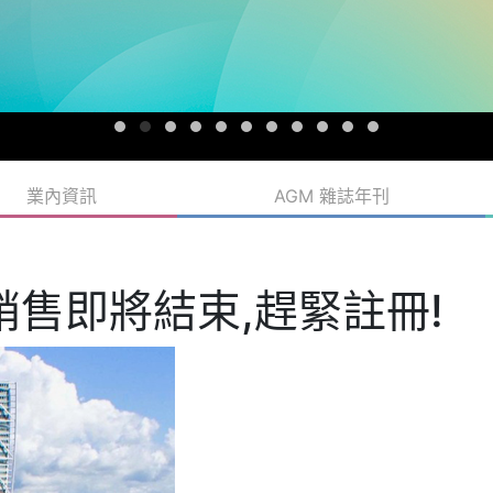
業內資訊
AGM 雜誌年刊
價銷售即將結束,趕緊註冊!