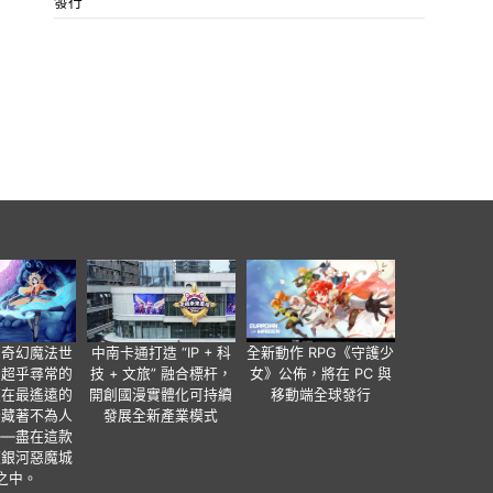
發行
個奇幻魔法世
中南卡通打造 “IP + 科
全新動作 RPG《守護少
有超乎尋常的
技 + 文旅” 融合標杆，
女》公佈，將在 PC 與
便在最遙遠的
開創國漫實體化可持續
移動端全球發行
暗藏著不為人
發展全新產業模式
——盡在這款
類銀河惡魔城
之中。