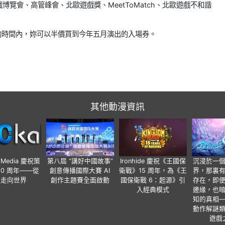
覽會、高管峰會、北歐遊戲獎、MeetToMatch、北歐遊戲不和諧
的時間內，妳可以半價買到今年五月演出的入場券。
其他動漫資訊
o Media 慶祝策
第八屆 “講好中國故事”
Ironhide 慶祝《王國保
沉浸於一
20 周年——從
創意傳播國際大賽 AI
衛戰》15 周年，為《王
界，那裏
國走向世界
創作主題賽全面啟動
國保衛戰 6：起源》引
存在，即
入經典模式
邊緣，也
知的真相
動作解謎
遊戲