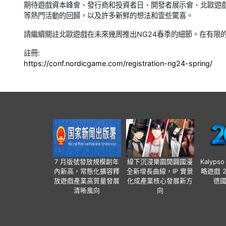
期待遊戲資本峰會、發行商和投資者日、開發者展示會、北歐遊戲博
等熱門活動的回歸，以及許多新鮮的想法和壹些驚喜。
請繼續關註北歐遊戲在未來幾周推出NG24春季的細節。在有限
註冊:
https://conf.nordicgame.com/registration-ng24-spring/
7 月版號發放規模創年
線下沉浸樂園開闢國漫
Kalyps
內新高，常態化擴容釋
全新增長曲線，IP 實景
略遊戲 
放遊戲產業高質量發展
化成產業核心發展新方
德
清晰風向
向