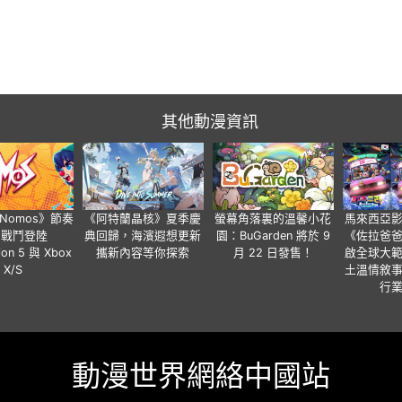
其他動漫資訊
a Nomos》節奏
《阿特蘭晶核》夏季慶
螢幕角落裏的溫馨小花
馬來西亞
步戰鬥登陸
典回歸，海濱遐想更新
園：BuGarden 將於 9
《佐拉爸
tion 5 與 Xbox
攜新內容等你探索
月 22 日發售！
啟全球大
X/S
土溫情敘
行
動漫世界網絡中國站