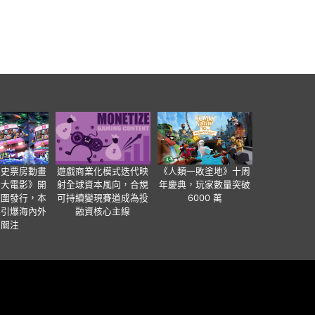
影史票房動畫
遊戲商業化模式迭代映
《人類一敗塗地》十周
爸大電影》開
射全球資本風向，合規
年慶典，玩家數量突破
範圍發行，本
可持續變現賽道成為投
6000 萬
事引爆海內外
融資核心主線
業關注