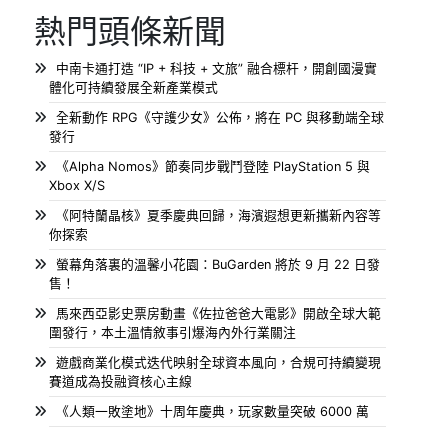
熱門頭條新聞
中南卡通打造 “IP + 科技 + 文旅” 融合標杆，開創國漫實
體化可持續發展全新產業模式
全新動作 RPG《守護少女》公佈，將在 PC 與移動端全球
發行
《Alpha Nomos》節奏同步戰鬥登陸 PlayStation 5 與
Xbox X/S
《阿特蘭晶核》夏季慶典回歸，海濱遐想更新攜新內容等
你探索
螢幕角落裏的溫馨小花園：BuGarden 將於 9 月 22 日發
售！
馬來西亞影史票房動畫《佐拉爸爸大電影》開啟全球大範
圍發行，本土溫情敘事引爆海內外行業關注
遊戲商業化模式迭代映射全球資本風向，合規可持續變現
賽道成為投融資核心主線
《人類一敗塗地》十周年慶典，玩家數量突破 6000 萬