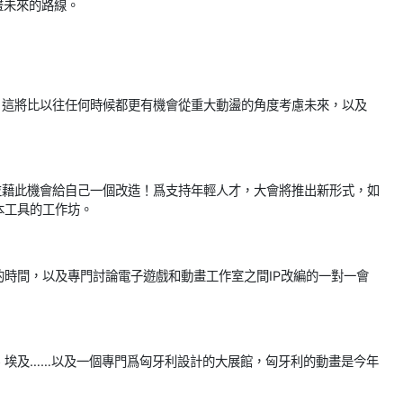
畫未來的路線。
fa會議，這將比以往任何時候都更有機會從重大動盪的角度考慮未來，以及
作用，並藉此機會給自己一個改造！爲支持年輕人才，大會將推出新形式，如
本工具的工作坊。
時間，以及專門討論電子遊戲和動畫工作室之間IP改編的一對一會
、埃及……以及一個專門爲匈牙利設計的大展館，匈牙利的動畫是今年