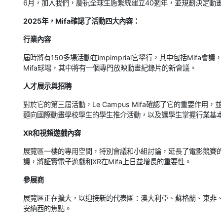
6月，加入我們，慶祝全球生態繫統建立40週年，並規劃決定動
2025年，Mifa確認了活動四大內容：
行業內容
屆時將有150多場活動在impimprial宮舉行，其中包括Mi
Mifa球場，其中將有一個專門放映動畫紀錄片的新會議。
人才展示與招聘
對於它的第三屆活動，Le Campus Mifa確認了它的重要
麵向國際動畫學校學生的學生推介活動，以及讓學生掌握行業基
XR和視頻遊戲內容
展覽區一樓的專用空間，特別會議和小組討論，延長了電影競賽的
議，將証實電子遊戲和XR在Mifa上日益增長的重要性。
參展商
展覽區正在擴大，以迎接新的代表團：澳大利亞、蘇格蘭、東非
安納西的焦點。