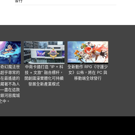
發行
個奇幻魔法世
中南卡通打造 “IP + 科
全新動作 RPG《守護少
有超乎尋常的
技 + 文旅” 融合標杆，
女》公佈，將在 PC 與
便在最遙遠的
開創國漫實體化可持續
移動端全球發行
暗藏著不為人
發展全新產業模式
——盡在這款
類銀河惡魔城
之中。