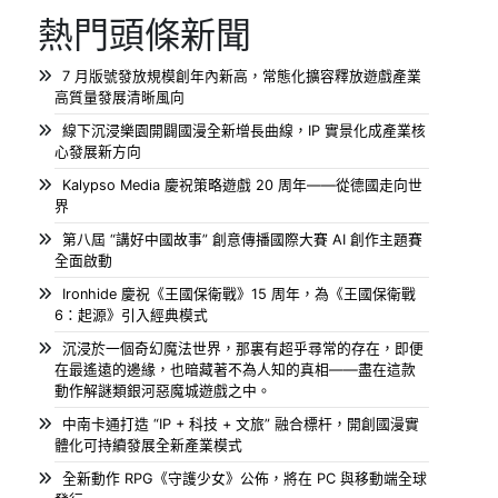
熱門頭條新聞
7 月版號發放規模創年內新高，常態化擴容釋放遊戲產業
高質量發展清晰風向
線下沉浸樂園開闢國漫全新增長曲線，IP 實景化成產業核
心發展新方向
Kalypso Media 慶祝策略遊戲 20 周年——從德國走向世
界
第八屆 “講好中國故事” 創意傳播國際大賽 AI 創作主題賽
全面啟動
Ironhide 慶祝《王國保衛戰》15 周年，為《王國保衛戰
6：起源》引入經典模式
沉浸於一個奇幻魔法世界，那裏有超乎尋常的存在，即便
在最遙遠的邊緣，也暗藏著不為人知的真相——盡在這款
動作解謎類銀河惡魔城遊戲之中。
中南卡通打造 “IP + 科技 + 文旅” 融合標杆，開創國漫實
體化可持續發展全新產業模式
全新動作 RPG《守護少女》公佈，將在 PC 與移動端全球