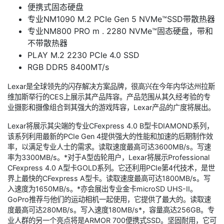
便携式固态硬盘
专业NM1090 M.2 PCIe Gen 5 NVMe™SSD带散热器
专业NM800 PRO m . 2280 NVMe™固态硬盘，带和
不带散热器
PLAY M.2 2230 PCIe 4.0 SSD
RGB DDR5 8400MT/s
Lexar是全球领先的闪存解决方案品牌，很高兴在今年内华达州拉斯
维加斯举行的CES上展示其产品阵容。产品范围从其久经考验的专
业摄影和摄像组合到其强大的游戏阵容，Lexar产品的广度将展出。
Lexar将展示其尖端的专业CFexpress 4.0 B型卡DIAMOND系列，
该系列利用最新的PCIe Gen 4提供强大的性能和加速的后期制作效
率，以满足专业人士的需求。读取速度最高可达3600MB/s。写速
率为3300MB/s。*对于A型齿轮用户，Lexar将展示Professional
CFexpress 4.0 A型卡GOLD系列。它还利用PCIe第4代技术，是世
界上最快的CFexpress A型卡。读取速度最高可达1800MB/s。写
入速度为1650MB/s。*亦会展出专业金卡microSD UHS-II。
GoPro推荐与他们的运动相机一起使用，它提供了最大的。读取速
度最高可达280MB/s。写入速度180MB/s*，容量高达256GB。专
业人群的另一个亮点将是ARMOR 700便携式SSD。坚固耐用，它可