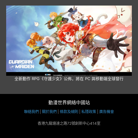
全新動作 RPG《守護少女》公佈，將在 PC 與移動端全球發行
動漫世界網絡中國站
聯絡我們
|
關於我們
|
條款及細則
|
私隱政策
|
廣告機會
香港九龍塘達之路72號創新中心414室