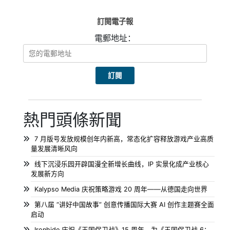
訂閱電子報
電郵地址：
熱門頭條新聞
7 月版号发放规模创年内新高，常态化扩容释放游戏产业高质
量发展清晰风向
线下沉浸乐园开辟国漫全新增长曲线，IP 实景化成产业核心
发展新方向
Kalypso Media 庆祝策略游戏 20 周年——从德国走向世界
第八届 “讲好中国故事” 创意传播国际大赛 AI 创作主题赛全面
启动
Ironhide 庆祝《王国保卫战》15 周年，为《王国保卫战 6：