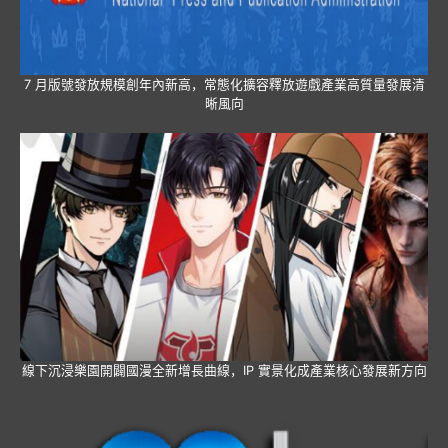
7 月版號發放規模創年內新高，常態化擴容釋放遊戲產業高質量發展清
晰風向
線下沉浸樂園開闢國漫全新增長曲線，IP 實景化成產業核心發展新方向