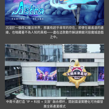
沉浸於一個奇幻魔法世界，那裏有超乎尋常的存在，即便在最遙遠的邊
緣，也暗藏著不為人知的真相——盡在這款動作解謎類銀河惡魔城遊戲
之中。
中南卡通打造 “IP + 科技 + 文旅” 融合標杆，開創國漫實體化可持續發
展全新產業模式