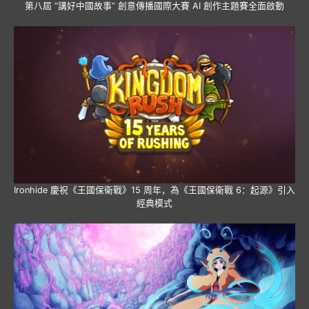
第八屆 “講好中國故事” 創意傳播國際大賽 AI 創作主題賽全面啟動
Ironhide 慶祝《王國保衛戰》15 周年，為《王國保衛戰 6：起源》引入
經典模式