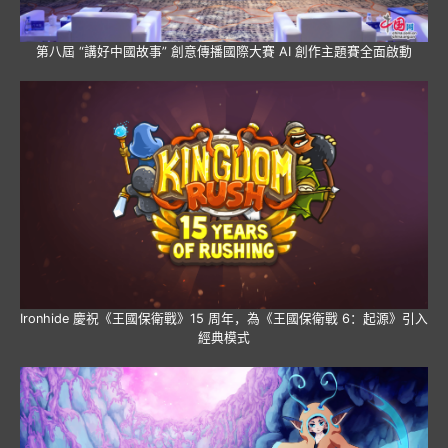
第八屆 “講好中國故事” 創意傳播國際大賽 AI 創作主題賽全面啟動
Ironhide 慶祝《王國保衛戰》15 周年，為《王國保衛戰 6：起源》引入
經典模式