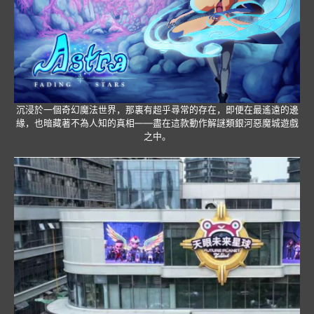
沉浸於一個奇幻魔法世界，那裏有超乎尋常的存在，即便在最遙遠的邊
緣，也暗藏著不為人知的真相——盡在這款動作解謎類銀河惡魔城遊戲
之中。