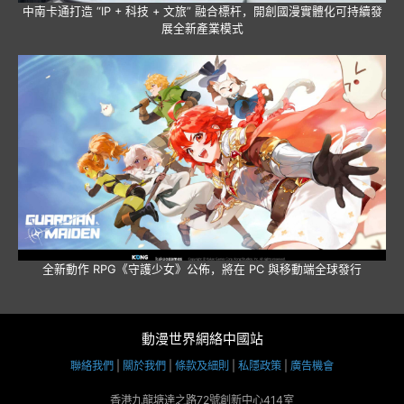
中南卡通打造 “IP + 科技 + 文旅” 融合標杆，開創國漫實體化可持續發
展全新產業模式
全新動作 RPG《守護少女》公佈，將在 PC 與移動端全球發行
動漫世界網絡中國站
聯絡我們
|
關於我們
|
條款及細則
|
私隱政策
|
廣告機會
香港九龍塘達之路72號創新中心414室