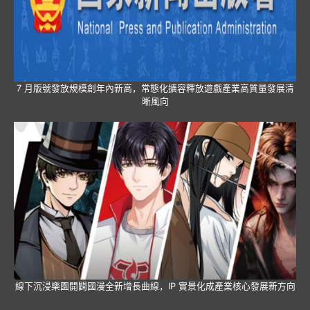
7 月版號發放規模創年內新高，常態化擴容釋放遊戲產業高質量發展清
晰風向
線下沉浸樂園開闢國漫全新增長曲線，IP 實景化成產業核心發展新方向