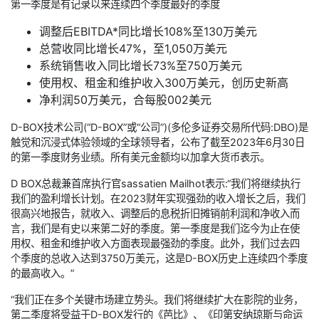
第一季度是有记录以来连续四个季度最好的季度
调整后EBITDA*同比增长108%至130万美元
总营收同比增长47%，至1,050万美元
系统销售收入同比增长73%至750万美元
使用权、租金和维护收入300万美元，创历史新高
净利润50万美元，合每股002美元
D-BOX技术公司(“D-BOX”或“公司”)(多伦多证券交易所代码:DBO)是
触觉和沉浸式体验领域的全球领导者，公布了截至2023年6月30日
的第一季度财务业绩。所有美元金额均以加拿大货币表示。
D BOX总裁兼首席执行官sassatien Mailhot表示:“我们将继续执行
我们的盈利增长计划。在2023财年实现强劲的收入增长之后，我们
很高兴地报告，就收入、调整后的息税折旧摊销前利润和净收入而
言，我们是有史以来第二好的季度。第一季度是我们迄今为止在使
用权、租金和维护收入方面表现最强劲的季度。此外，我们过去四
个季度的总收入达到3750万美元，这是D-BOX历史上连续四个季度
的最高收入。”
“我们正在多个关键市场建立势头。我们将继续扩大在影院的业务，
第二季度将受益于D-BOX发行的《芭比》、《印第安纳琼斯与命运