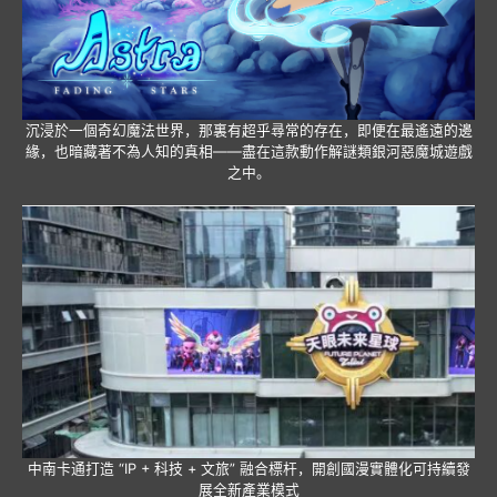
沉浸於一個奇幻魔法世界，那裏有超乎尋常的存在，即便在最遙遠的邊
緣，也暗藏著不為人知的真相——盡在這款動作解謎類銀河惡魔城遊戲
之中。
中南卡通打造 “IP + 科技 + 文旅” 融合標杆，開創國漫實體化可持續發
展全新產業模式