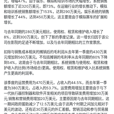
元，增幅47%。由于娱乐、模拟和培训市场的大幅增长，系统销售
额增长了近320万美元，即73%。在运输行业的增长推动下，模拟
和培训系统销售额增长了153%，达到290万美元。娱乐系统的销售
额增长了44%，达到450万美元，这主要是由于模拟赛车的扩展和
增长。
与去年同期的280万美元相比，使用权、租赁和维护收入增长了
8%，达到300万美元，创下了新的季度记录。这一增长归因于该公
司在影院的足迹不断增加，以及与去年同期相比的工作室票房。
扣除与销售成本相关的摊销后的毛利润从去年第一季度的430万美
元增加到560万美元。不包括摊销的毛利率从去年同期的60%下降
到54%，这是由于与去年同期相比，系统销售与使用权、租赁和维
护收入的比例(市场组合)更高。使用权、租赁和维护收入比系统销售
产生更高的利润率。
该季度的运营费用为470万美元，占收入的44.5%，而去年第一季
度为380万美元，占收入的53.7%。运营费用增加主要是由于与下
一代执行器控制器和软件开发相关的项目导致研发费用增加30万美
元;销售和营销费用增加20万美元，主要原因是与去年同期相比，这
一期间政府援助减少了12.5万美元;由于这两个时期之间加元相对于
美元的波动，还有近30万美元的外汇差额。营销活动和参与贸易展