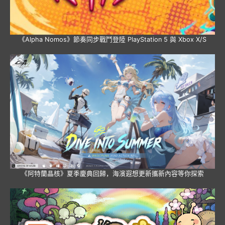
《Alpha Nomos》節奏同步戰鬥登陸 PlayStation 5 與 Xbox X/S
《阿特蘭晶核》夏季慶典回歸，海濱遐想更新攜新內容等你探索