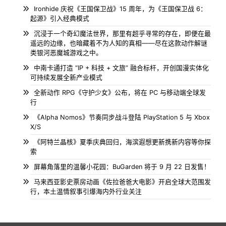
Ironhide 庆祝《王国保卫战》15 周年，为《王国保卫战 6：
起源》引入经典模式
沉浸于一个奇幻魔法世界，那里有超乎寻常的存在，即便在最
遥远的边缘，也暗藏着不为人知的真相——尽在这款动作解谜
类银河恶魔城游戏之中。
中南卡通打造 “IP + 科技 + 文旅” 融合标杆，开创国漫实体化
可持续发展全新产业模式
全新动作 RPG《守护少女》公布，将在 PC 与移动端全球发
行
《Alpha Nomos》节奏同步战斗登陆 PlayStation 5 与 Xbox
X/S
《阿特兰晶核》夏季庆典回归，海滨遐想更新携新内容等你探
索
屏幕角落里的温馨小花园：BuGarden 将于 9 月 22 日发售！
马来西亚影史票房动画《佐拉爸爸大电影》开启全球大范围发
行，本土温情叙事引爆海内外行业关注