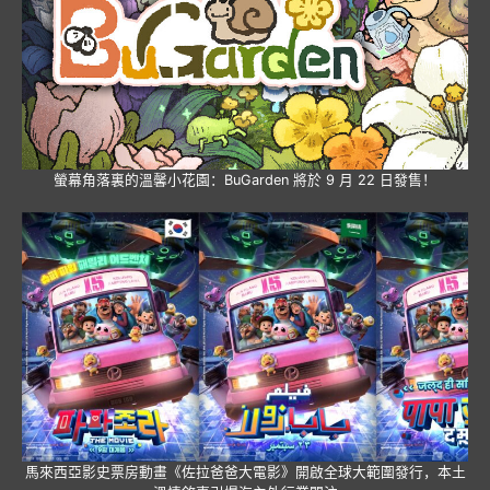
螢幕角落裏的溫馨小花園：BuGarden 將於 9 月 22 日發售！
馬來西亞影史票房動畫《佐拉爸爸大電影》開啟全球大範圍發行，本土