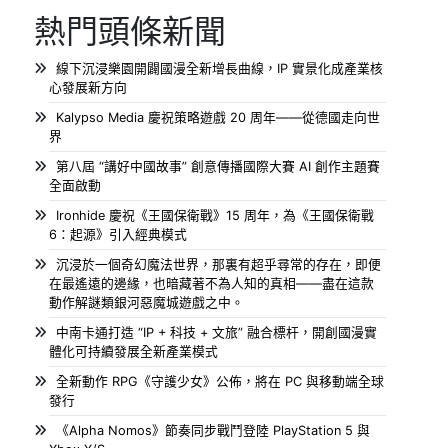
熱門頭條新聞
線下沉浸樂園開闢國漫全新增長曲線，IP 實景化成產業核
心發展新方向
Kalypso Media 慶祝策略遊戲 20 周年——從德國走向世
界
第八屆 “講好中國故事” 創意傳播國際大賽 AI 創作主題賽
全面啟動
Ironhide 慶祝《王國保衛戰》15 周年，為《王國保衛戰
6：起源》引入經典模式
沉浸於一個奇幻魔法世界，那裏有超乎尋常的存在，即便
在最遙遠的邊緣，也暗藏著不為人知的真相——盡在這款
動作解謎類銀河惡魔城遊戲之中。
中南卡通打造 “IP + 科技 + 文旅” 融合標杆，開創國漫實
體化可持續發展全新產業模式
全新動作 RPG《守護少女》公佈，將在 PC 與移動端全球
發行
《Alpha Nomos》節奏同步戰鬥登陸 PlayStation 5 與