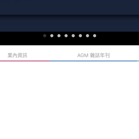
業內資訊
AGM 雜誌年刊