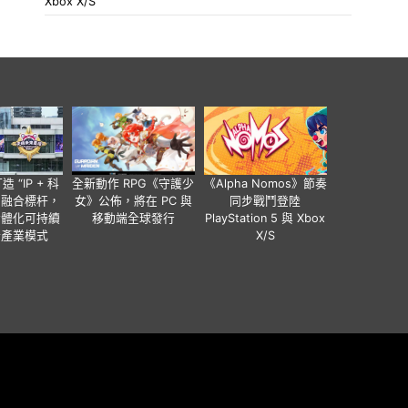
Xbox X/S
 “IP + 科
全新動作 RPG《守護少
《Alpha Nomos》節奏
” 融合標杆，
女》公佈，將在 PC 與
同步戰鬥登陸
實體化可持續
移動端全球發行
PlayStation 5 與 Xbox
新產業模式
X/S