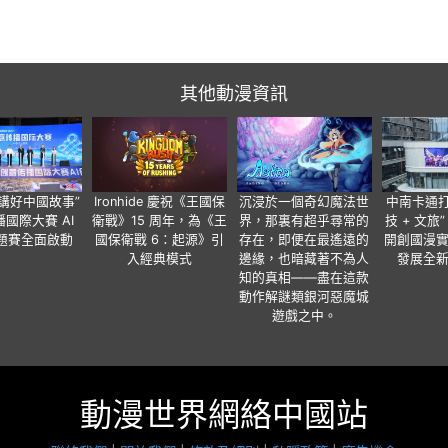
其他動漫資訊
“講好中國故事”
Ironhide 慶祝《王國保
沉浸於一個奇幻魔法世
中南卡通打造
國際大賽 AI
衛戰》15 周年，為《王
界，那裏有超乎尋常的
技 + 文旅
題賽全面啟動
國保衛戰 6：起源》引
存在，即便在最遙遠的
開創國漫
入經典模式
邊緣，也暗藏著不為人
發展全
知的真相——盡在這款
動作解謎類銀河惡魔城
遊戲之中。
動漫世界網絡中國站