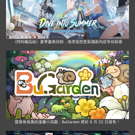
《阿特蘭晶核》夏季慶典回歸，海濱遐想更新攜新內容等你探索
螢幕角落裏的溫馨小花園：BuGarden 將於 9 月 22 日發售！