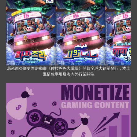
馬來西亞影史票房動畫《佐拉爸爸大電影》開啟全球大範圍發行，本土
溫情敘事引爆海內外行業關注