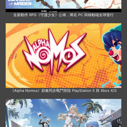
全新動作 RPG《守護少女》公佈，將在 PC 與移動端全球發行
《Alpha Nomos》節奏同步戰鬥登陸 PlayStation 5 與 Xbox X/S