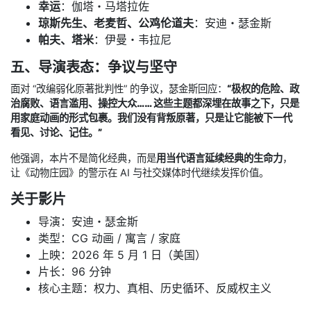
幸运
：伽塔・马塔拉佐
琼斯先生、老麦哲、公鸡伦道夫
：安迪・瑟金斯
帕夫、塔米
：伊曼・韦拉尼
五、导演表态：争议与坚守
面对 “改编弱化原著批判性” 的争议，瑟金斯回应：
“极权的危险、政
治腐败、语言滥用、操控大众…… 这些主题都深埋在故事之下，只是
用家庭动画的形式包裹。我们没有背叛原著，只是让它能被下一代
看见、讨论、记住。”
他强调，本片不是简化经典，而是
用当代语言延续经典的生命力
，
让《动物庄园》的警示在 AI 与社交媒体时代继续发挥价值。
关于影片
导演：安迪・瑟金斯
类型：CG 动画 / 寓言 / 家庭
上映：2026 年 5 月 1 日（美国）
片长：96 分钟
核心主题：权力、真相、历史循环、反威权主义