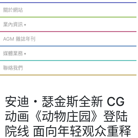
關於網站
業內資訊
AGM 雜誌年刊
媒體業務
聯絡我們
安迪・瑟金斯全新 CG
动画《动物庄园》登陆
院线 面向年轻观众重释