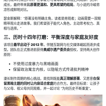
成长，最终带来
比原著更温和、更具希望的结局
，与小说的冷峻悲
凉形成鲜明对比。
瑟金斯解释：“原著没有明确主角，读者是旁观者；动画需要一双眼
睛带观众走进故事。我们希望孩子能代入角色，主动思考权力、真
相与选择。”
三、历时十四年打磨：平衡深度与家庭友好度
该项目
最早启动于 2012 年
，伴随互联网与社交媒体崛起而逐步成
型。团队在正式推进前获得
奥威尔遗产委员会
授权，坚持两大创作
原则：
不使用过度暴力与黑暗画面
保留政治寓言内核，以隐喻方式传递批判精神
漫长制作周期的核心挑战，是找到既能
真正理解原著
、又愿意
在保
留黑暗主题的同时让内容适合家庭
的合作方。最终目标是：让孩子
与父母、祖父母共同观看，并一起讨论 “为何历史不断重复”。