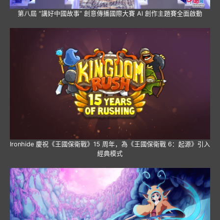
第八屆 “講好中國故事” 創意傳播國際大賽 AI 創作主題賽全面啟動
Ironhide 慶祝《王國保衛戰》15 周年，為《王國保衛戰 6：起源》引入
經典模式