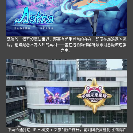
沉浸於一個奇幻魔法世界，那裏有超乎尋常的存在，即便在最遙遠的邊
緣，也暗藏著不為人知的真相——盡在這款動作解謎類銀河惡魔城遊戲
之中。
中南卡通打造 “IP + 科技 + 文旅” 融合標杆，開創國漫實體化可持續發