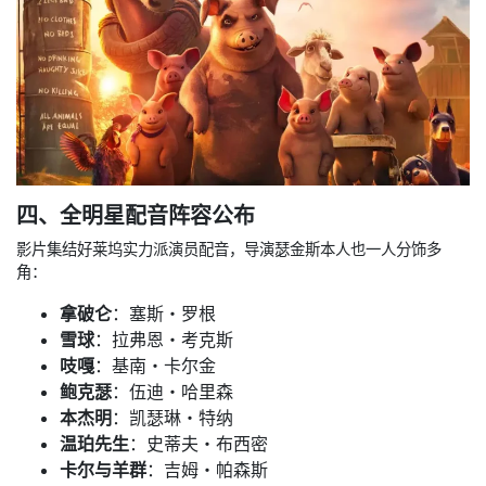
四、全明星配音阵容公布
影片集结好莱坞实力派演员配音，导演瑟金斯本人也一人分饰多
角：
拿破仑
：塞斯・罗根
雪球
：拉弗恩・考克斯
吱嘎
：基南・卡尔金
鲍克瑟
：伍迪・哈里森
本杰明
：凯瑟琳・特纳
温珀先生
：史蒂夫・布西密
卡尔与羊群
：吉姆・帕森斯