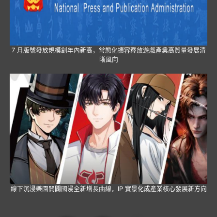
7 月版號發放規模創年內新高，常態化擴容釋放遊戲產業高質量發展清
晰風向
線下沉浸樂園開闢國漫全新增長曲線，IP 實景化成產業核心發展新方向