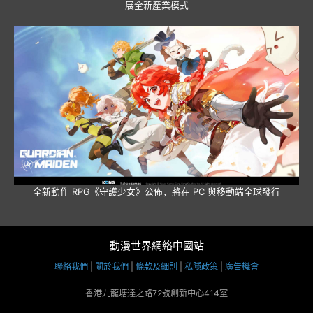
展全新產業模式
全新動作 RPG《守護少女》公佈，將在 PC 與移動端全球發行
動漫世界網絡中國站
聯絡我們
|
關於我們
|
條款及細則
|
私隱政策
|
廣告機會
香港九龍塘達之路72號創新中心414室