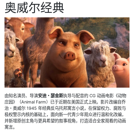
奥威尔经典
由知名演员、导演
安迪・瑟金斯
执导与配音的 CG 动画电影《动物
庄园》（Animal Farm）已于近期在美国正式上映。影片改编自乔
治・奥威尔 1945 年经典反乌托邦寓言小说，在保留权力、腐败与
极权警示内核的基础上，面向新一代青少年观众进行温和化改编，
并新增原创主角与更具希望的叙事视角，打造适合全家观看的动画
寓言。