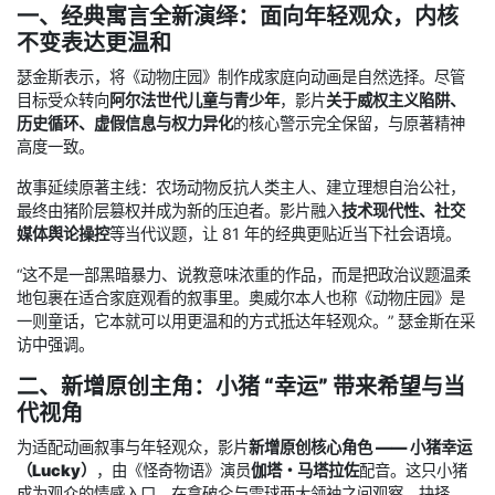
一、经典寓言全新演绎：面向年轻观众，内核
不变表达更温和
瑟金斯表示，将《动物庄园》制作成家庭向动画是自然选择。尽管
目标受众转向
阿尔法世代儿童与青少年
，影片
关于威权主义陷阱、
历史循环、虚假信息与权力异化
的核心警示完全保留，与原著精神
高度一致。
故事延续原著主线：农场动物反抗人类主人、建立理想自治公社，
最终由猪阶层篡权并成为新的压迫者。影片融入
技术现代性、社交
媒体舆论操控
等当代议题，让 81 年的经典更贴近当下社会语境。
“这不是一部黑暗暴力、说教意味浓重的作品，而是把政治议题温柔
地包裹在适合家庭观看的叙事里。奥威尔本人也称《动物庄园》是
一则童话，它本就可以用更温和的方式抵达年轻观众。” 瑟金斯在采
访中强调。
二、新增原创主角：小猪 “幸运” 带来希望与当
代视角
为适配动画叙事与年轻观众，影片
新增原创核心角色 —— 小猪幸运
（Lucky）
，由《怪奇物语》演员
伽塔・马塔拉佐
配音。这只小猪
成为观众的情感入口，在拿破仑与雪球两大领袖之间观察、抉择、