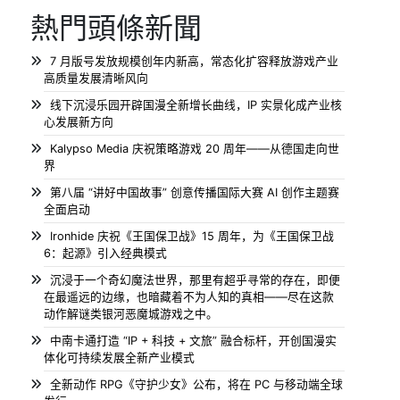
熱門頭條新聞
7 月版号发放规模创年内新高，常态化扩容释放游戏产业
高质量发展清晰风向
线下沉浸乐园开辟国漫全新增长曲线，IP 实景化成产业核
心发展新方向
Kalypso Media 庆祝策略游戏 20 周年——从德国走向世
界
第八届 “讲好中国故事” 创意传播国际大赛 AI 创作主题赛
全面启动
Ironhide 庆祝《王国保卫战》15 周年，为《王国保卫战
6：起源》引入经典模式
沉浸于一个奇幻魔法世界，那里有超乎寻常的存在，即便
在最遥远的边缘，也暗藏着不为人知的真相——尽在这款
动作解谜类银河恶魔城游戏之中。
中南卡通打造 “IP + 科技 + 文旅” 融合标杆，开创国漫实
体化可持续发展全新产业模式
全新动作 RPG《守护少女》公布，将在 PC 与移动端全球