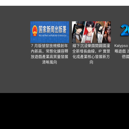
7 月版號發放規模創年
線下沉浸樂園開闢國漫
Kalyps
內新高，常態化擴容釋
全新增長曲線，IP 實景
略遊戲 
放遊戲產業高質量發展
化成產業核心發展新方
德
清晰風向
向