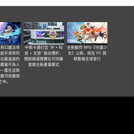
個奇幻魔法世
中南卡通打造 “IP + 科
全新動作 RPG《守護少
有超乎尋常的
技 + 文旅” 融合標杆，
女》公佈，將在 PC 與
便在最遙遠的
開創國漫實體化可持續
移動端全球發行
暗藏著不為人
發展全新產業模式
——盡在這款
類銀河惡魔城
之中。