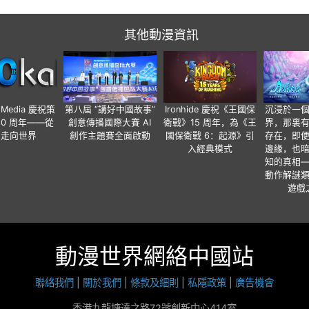
其他動漫資訊
o Media 慶祝策
第八屆 “講好中國故事”
Ironhide 慶祝《王國保
沉浸於一
20 周年——從
創意傳播國際大賽 AI
衛戰》15 周年，為《王
界，那裏
國走向世界
創作主題賽全面啟動
國保衛戰 6：起源》引
存在，即
入經典模式
邊緣，也
知的真相
動作解謎
遊戲
動漫世界網絡中國站
聯絡我們
|
關於我們
|
條款及細則
|
私隱政策
|
廣告機會
香港九龍塘達之路72號創新中心414室