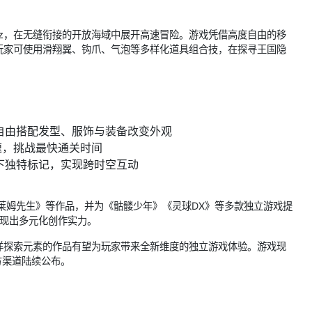
bz，在无缝衔接的开放海域中展开高速冒险。游戏凭借高度自由的移
玩家可使用滑翔翼、钩爪、气泡等多样化道具组合技，在探寻王国隐
自由搭配发型、服饰与装备改变外观
速，挑战最快通关时间
下独特标记，实现跨时空互动
史莱姆先生》等作品，并为《骷髅少年》《灵球DX》等多款独立游戏提
，展现出多元化创作实力。
洋探索元素的作品有望为玩家带来全新维度的独立游戏体验。游戏现
官方渠道陆续公布。