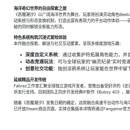
海洋奇幻世界的自由探索之旅
《恶魔潮汐》以广阔海洋世界为舞台，玩家将扮演灵动角色Bee
动系统与形态变换机制，打造出富有表现力的平台动作体验——
秘的同时解锁全新能力形态。
特色系统构筑沉浸式冒险体验
本作融合探索、解谜与社交互动要素，呈现多维度游戏乐趣：
深度自定义系统
：通过收集护符拓展角色能力，并
动态竞速玩法
：可与全球玩家的“幽灵纪录”实时竞
创意社交功能
：独创涂鸦系统让玩家能在世界中留
延续精品开发传统
Fabraz工作室汇聚全球独立游戏开发者，曾推出备受好评的《
供发行支持。目前团队正同步开发经典IP新作《Bubsy 4D》
随着《恶魔潮汐》发售日期的确定，这款融合高速平台动作与海
已开放Steam商店页面，实体合集版本详情将通过Fangamer