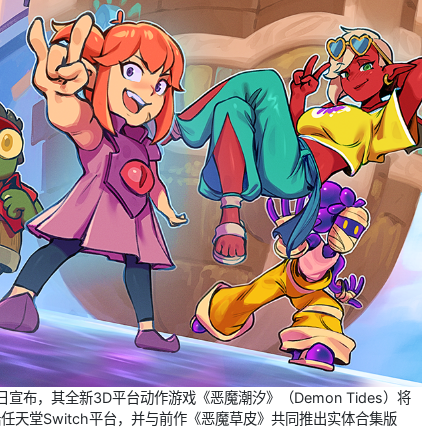
宣布，其全新3D平台动作游戏《恶魔潮汐》（Demon Tides）将
陆任天堂Switch平台，并与前作《恶魔草皮》共同推出实体合集版