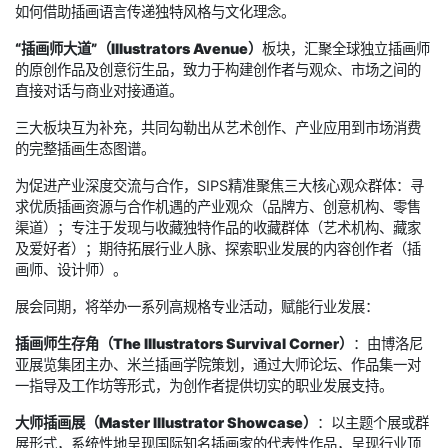
如何借助插画语言传递独特风格与文化理念。
“插画师大道”（Illustrators Avenue）
板块，汇聚全球独立插画师
的原创作品及创意衍生品，致力于构建创作者与观众、市场之间的
直接对话与商业对接通道。
三大板块互为补充，共同勾勒出从艺术创作、产业应用到市场消费
的完整插画生态图谱。
为促进产业深度交流与合作，SIPS精准聚焦三大核心观众群体：寻
求优质插画资源与合作机遇的产业观众（品牌方、创意机构、零售
渠道）；专注于发现与收藏独特作品的收藏群体（艺术机构、藏家
及爱好者）；期待拓展行业人脉、探索职业发展的内容创作者（插
画师、设计师）。
展会同期，将举办一系列高规格专业活动，赋能行业发展：
插画师生存角（The Illustrators Survival Corner）
：由博洛尼
亚展览集团主办、米兰插画学院策划，通过大师论坛、作品集一对
一指导及工作坊等形式，为创作者提供切实的职业发展支持。
大师插画展（Master Illustrator Showcase）
：以主题个展或群
展形式，系统性地呈现国际知名插画家的代表性作品，呈现行业顶