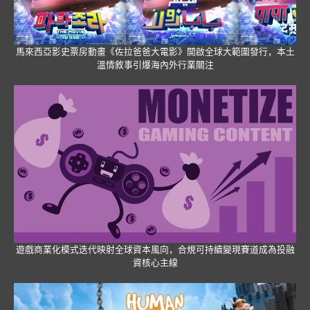
馬來西亞影史票房動畫《佐拉爸爸大電影》開啟全球大範圍發行，本土
溫情敘事引爆海內外行業關注
遊戲商業化模式迭代映射全球資本風向，合規可持續變現賽道成為投融
資核心主線