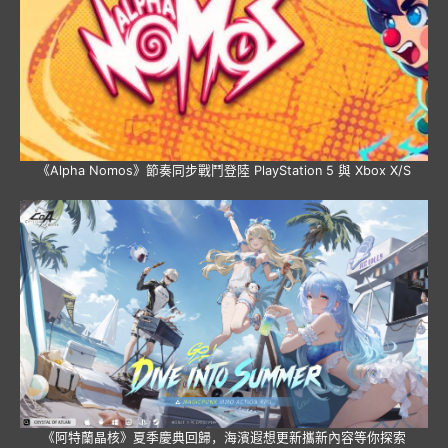
《Alpha Nomos》節奏同步戰鬥登陸 PlayStation 5 與 Xbox X/S
《阿特蘭晶核》夏季慶典回歸，海濱遐想更新攜新內容等你探索