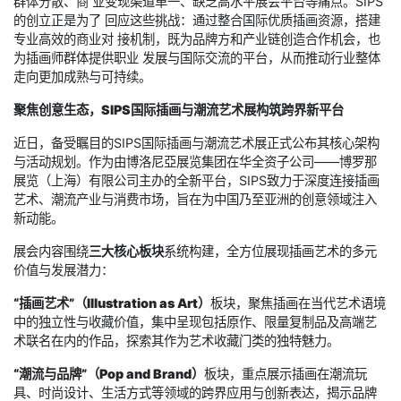
群体分散、商 业变现渠道单一、缺乏高水平展会平台等痛点。SIPS
的创立正是为了 回应这些挑战：通过整合国际优质插画资源，搭建
专业高效的商业对 接机制，既为品牌方和产业链创造合作机会，也
为插画师群体提供职业 发展与国际交流的平台，从而推动行业整体
走向更加成熟与可持续。
聚焦创意生态，SIPS国际插画与潮流艺术展构筑跨界新平台
近日，备受瞩目的SIPS国际插画与潮流艺术展正式公布其核心架构
与活动规划。作为由博洛尼亞展览集团在华全资子公司——博罗那
展览（上海）有限公司主办的全新平台，SIPS致力于深度连接插画
艺术、潮流产业与消费市场，旨在为中国乃至亚洲的创意领域注入
新动能。
展会内容围绕
三大核心板块
系统构建，全方位展现插画艺术的多元
价值与发展潜力：
“插画艺术”（Illustration as Art）
板块，聚焦插画在当代艺术语境
中的独立性与收藏价值，集中呈现包括原作、限量复制品及高端艺
术联名在内的作品，探索其作为艺术收藏门类的独特魅力。
“潮流与品牌”（Pop and Brand）
板块，重点展示插画在潮流玩
具、时尚设计、生活方式等领域的跨界应用与创新表达，揭示品牌