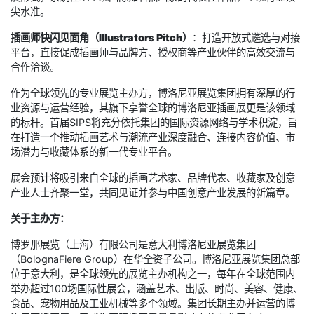
尖水准。
插画师快闪见面角（Illustrators Pitch）
：打造开放式遴选与对接
平台，直接促成插画师与品牌方、授权商等产业伙伴的高效交流与
合作洽谈。
作为全球领先的专业展览主办方，博洛尼亚展览集团拥有深厚的行
业资源与运营经验，其旗下享誉全球的博洛尼亚插画展更是该领域
的标杆。首届SIPS将充分依托集团的国际资源网络与学术积淀，旨
在打造一个推动插画艺术与潮流产业深度融合、连接内容价值、市
场潜力与收藏体系的新一代专业平台。
展会预计将吸引来自全球的插画艺术家、品牌代表、收藏家及创意
产业人士齐聚一堂，共同见证并参与中国创意产业发展的新篇章。
关于主办方：
博罗那展览（上海）有限公司是意大利博洛尼亚展览集团
（BolognaFiere Group）在华全资子公司。博洛尼亚展览集团总部
位于意大利，是全球领先的展览主办机构之一，每年在全球范围内
举办超过100场国际性展会，涵盖艺术、出版、时尚、美容、健康、
食品、宠物用品及工业机械等多个领域。集团长期主办并运营的博