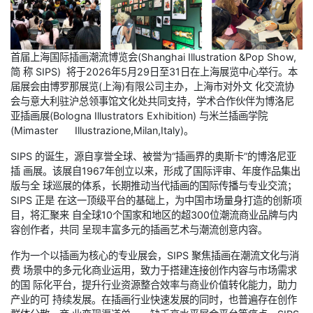
首届上海国际插画潮流博览会(Shanghai Illustration &Pop Show,
简 称 SIPS) 将于2026年5月29日至31日在上海展览中心举行。本
届展会由博罗那展览(上海)有限公司主办，上海市对外文 化交流协
会与意大利驻沪总领事馆文化处共同支持，学术合作伙伴为博洛尼
亚插画展(Bologna Illustrators Exhibition) 与米兰插画学院
(Mimaster Illustrazione,Milan,Italy)。
SIPS 的诞生，源自享誉全球、被誉为“插画界的奥斯卡”的博洛尼亚
插 画展。该展自1967年创立以来，形成了国际评审、年度作品集出
版与全 球巡展的体系，长期推动当代插画的国际传播与专业交流；
SIPS 正是 在这一顶级平台的基础上，为中国市场量身打造的创新项
目，将汇聚来 自全球10个国家和地区的超300位潮流商业品牌与内
容创作者，共同 呈现丰富多元的插画艺术与潮流创意内容。
作为一个以插画为核心的专业展会，SIPS 聚焦插画在潮流文化与消
费 场景中的多元化商业运用，致力于搭建连接创作内容与市场需求
的国 际化平台，提升行业资源整合效率与商业价值转化能力，助力
产业的可 持续发展。在插画行业快速发展的同时，也普遍存在创作