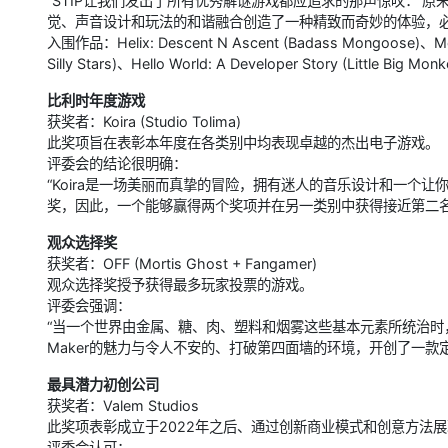
“STIP让我们发出了所有优秀解谜游戏都应追求的那声惊叹：‘
觉、声音设计和玩法的和谐融合创造了一种精致而奇妙的体验，必
入围作品：Helix: Descent N Ascent (Badass Mongoose)、Modu
Silly Stars)、Hello World: A Developer Story (Little Big Monk
比利时年度游戏
获奖者：Koira (Studio Tolima)
此奖项旨在表彰本年度在各类别中均表现卓越的杰出电子游戏。
评委会的结论很明确：
“Koira是一场美丽而真挚的冒险，拥有迷人的音乐设计和一个
奖，因此，一个能够赢得两个奖项并在另一类别中获得接近第二名
观众选择奖
获奖者：OFF (Mortis Ghost + Fangamer)
观众选择奖授予获得最多玩家投票的游戏。
评委会强调：
“当一个世界由金属、糖、肉、塑料和烟雾这些基本元素所统治时
Maker的魅力与令人不安的、打破第四面墙的环境，开创了一款
最具潜力初创公司
获奖者：Valem Studios
此奖项表彰成立于2022年之后、通过创新商业模式和创意方法
评委会认可：