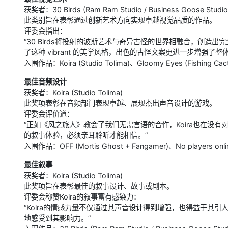
获奖者：30 Birds (Ram Ram Studio / Business Goose Studio
此类别旨在表彰通过创新艺术方向实现卓越视觉品质的作品。
评委会指出：
“30 Birds将投射的波斯艺术与奇异古怪的世界相融合，创
了这种 vibrant 的美学风格，出色的古怪文案更进一步增强了整
入围作品：Koira (Studio Tolima)、Gloomy Eyes (Fishing Cactus
最佳音频设计
获奖者：Koira (Studio Tolima)
此奖项表彰在音频部门表现卓越、展现杰出声音设计的游戏。
评委会评价道：
“正如《风之旅人》教会了我们无需言语的合作，Koira也在没
的叙事体验，必须亲耳聆听才能相信。”
入围作品：OFF (Mortis Ghost + Fangamer)、No players onli
最佳叙事
获奖者：Koira (Studio Tolima)
此奖项旨在表彰最佳的叙事设计、故事或剧本。
评委会称赞Koira的叙事富有感染力：
“Koira的情感力量不仅通过其声音设计得到增强，也得益于其
地感受到其影响力。”