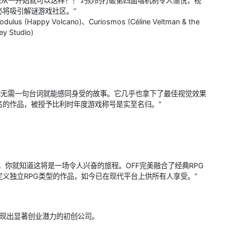
原来从一开始就可以这样？！’巧妙的打破第四面墙机制令人愉悦，视
将吸引解谜游戏社区。”
lus (Happy Volcano)、Curiosmos (Céline Veltman & the
ey Studio)
让你无需一句台词就能感同身受的故事。它几乎也拿下了最佳视觉效果
的作品，被授予比利时年度游戏称号是实至名归。”
，你就知道这将是一场令人兴奋的旅程。OFF完美融合了经典RPG
定义独立RPG类型的作品，如今已在现代平台上供所有人享受。”
展现出显著创业潜力的初创公司。