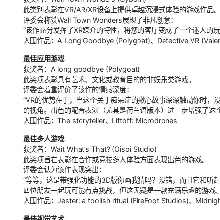
此类别表彰在VR/AR/XR设备上提供卓越沉浸式体验的游戏作品
评委会称赞Wall Town Wonders展现了非凡创意：
“该作充分发挥了XR媒介的特性，将您的客厅变成了一个迷人的
入围作品：A Long Goodbye (Polygoat)、Detective VR (Valem
最佳应用游戏
获奖者：A long goodbye (Polygoat)
此奖项表彰具有艺术、文化或教育目的的非娱乐类游戏。
评委会着重评价了该作的情感深度：
“VR的优势在于，当这个关于痴呆症的揪心故事深深触动你时，
的视角。出色的配音表演（尤其是荷兰语版本）进一步增强了这个
入围作品：The storyteller、Liftoff: Microdrones
最佳多人游戏
获奖者：Wait What’s That? (Oisoi Studio)
此奖项旨在表彰在合作或竞技多人体验方面表现出色的游戏。
评委会认为该作表现突出：
“等等，这是带强化功能的3D版你画我猜吗？没错，而且它和听
四位朋友一起玩可能有点挑战，但这无疑是一款充满乐趣的游戏。
入围作品：Jester: a foolish ritual (FireFoot Studios)、Midni
最佳视觉艺术