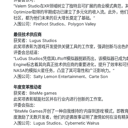
“Valem Studio在XR领域树立了独特且可扩展的商业模式典范，其
Optimizer取得的早期成功已建立了多元化的收入流。此外，他们作
社区，都为他们未来的巨大增长奠定了基础。”
入围公司：Firefoot Studios、Polygon Valley
最佳技术供应商
获奖者：Lugus Studios
此奖项表彰为游戏开发提供关键工具的工作室，强调创新与出色
评委会总结道：
“LuGus Studios凭借其Liftoff模拟器脱颖而出，该模拟器已成为
Engine标志着其向真正技术供应商的重要进化，提升了效率和
NASA的模拟火星任务，凸显了其可靠性和广泛影响力。”
入围公司：Salty Lemon Entertainment、Carte Son
年度变革推动者
获奖者：BiteMe games
此奖项表彰赋能社区并在行业内进行创新的工作室。
评委会指出：
“BiteMe Games开创了一种自我维持的‘内容到游戏’模式
度激励了无数开发者，他们的逆袭故事证明了激情如何在没有精英
入围公司：Lugus Studios、Cybernetic Walrus