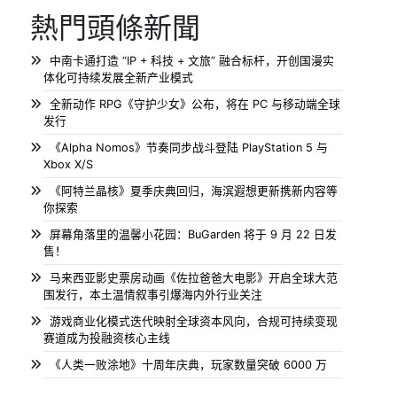
熱門頭條新聞
中南卡通打造 “IP + 科技 + 文旅” 融合标杆，开创国漫实
体化可持续发展全新产业模式
全新动作 RPG《守护少女》公布，将在 PC 与移动端全球
发行
《Alpha Nomos》节奏同步战斗登陆 PlayStation 5 与
Xbox X/S
《阿特兰晶核》夏季庆典回归，海滨遐想更新携新内容等
你探索
屏幕角落里的温馨小花园：BuGarden 将于 9 月 22 日发
售！
马来西亚影史票房动画《佐拉爸爸大电影》开启全球大范
围发行，本土温情叙事引爆海内外行业关注
游戏商业化模式迭代映射全球资本风向，合规可持续变现
赛道成为投融资核心主线
《人类一败涂地》十周年庆典，玩家数量突破 6000 万