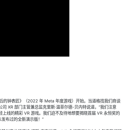
最后的钟表匠》（2022 年 Meta 年度游戏）开始。当道格找我们商谈
司 XR 部门主管兼总监克里斯·温菲尔德-贝内特说道，“我们注意
经上线的精彩 VR 游戏。我们迫不及待地想要揭晓首届 VR 永恒奖的
发布过的全新演示版！”