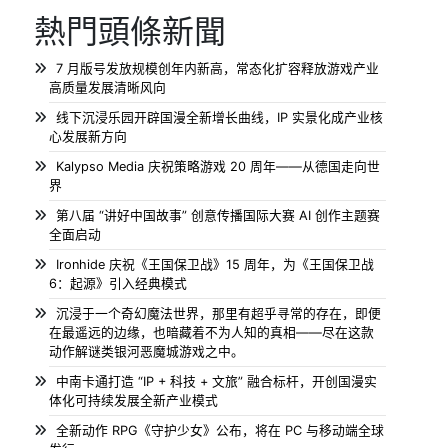
熱門頭條新聞
7 月版号发放规模创年内新高，常态化扩容释放游戏产业
高质量发展清晰风向
线下沉浸乐园开辟国漫全新增长曲线，IP 实景化成产业核
心发展新方向
Kalypso Media 庆祝策略游戏 20 周年——从德国走向世
界
第八届 “讲好中国故事” 创意传播国际大赛 AI 创作主题赛
全面启动
Ironhide 庆祝《王国保卫战》15 周年，为《王国保卫战
6：起源》引入经典模式
沉浸于一个奇幻魔法世界，那里有超乎寻常的存在，即便
在最遥远的边缘，也暗藏着不为人知的真相——尽在这款
动作解谜类银河恶魔城游戏之中。
中南卡通打造 “IP + 科技 + 文旅” 融合标杆，开创国漫实
体化可持续发展全新产业模式
全新动作 RPG《守护少女》公布，将在 PC 与移动端全球