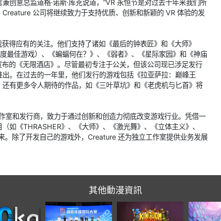
执行官兼创意总监道格·诺斯·库克说道，“VR 永恒节是对过去十年来我们所
eature 公司将继续致力于支持优质、创新和新颖的 VR 体验的发
游戏获得应有的关注。他们支持了诸如《最后的钟表匠》和《大师》
 Pro 年度最佳游戏）、《蝙蝠何在？》、《弱者》、《星际家园》和《神庙
队宣布的《无限酒店》。尽管最初专注于公关，但该公司现已涉足发行
年推出。在过去的一年里，他们发行的游戏包括《拉亚萨拉：巅峰王
，还有更多令人期待的作品，如《三叶草坑》和《老虎机与匕首》将
视频游戏工作室和发行商，致力于通过创新和创造力彻底改变游戏行业。凭借一
（如《THRASHER》、《大师》、《激光舞》、《立体主义》、
来。除了开发自己的游戏外，Creature 还为独立工作室提供业务发展
其他動漫資訊