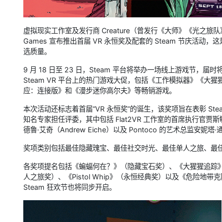
虚拟现实工作室及发行商 Creature（曾发行《大师》《光之旅队》《T
Games 宣布推出首届 VR 永恒奖及配套的 Steam 节庆活动
选质量。
9 月 18 日至 23 日，Steam 平台将举办一场线上游戏节
Steam VR 平台上的热门游戏大促，包括《工作模拟器》《大猩猩
应：连接版》和《漫步迷你高尔夫》等畅销游戏。
本次活动还标志着首届“VR 永恒奖”的诞生，该奖项旨在表彰 S
知名专家担任评委，其中包括 Flat2VR 工作室的首席执行官贾斯敏·乌
德鲁·艾奇（Andrew Eiche）以及 Pontoco 的艺术总监安妮塔·通（
奖项类别包括最佳隐藏瑰宝、最佳社交时光、最佳单人之旅、最
各奖项提名包括《蝙蝠何在？》（隐藏宝石奖）、《大猩猩追踪》
人之旅奖）、《Pistol Whip》（永恒经典奖）以及《危险地带
Steam 狂欢节也将同步开启。