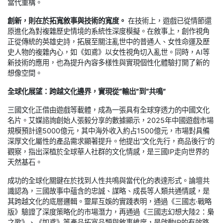
當代重構。
創新，則在於拓寬敘事與技術的寬度。
在技術上，遊戲已從情節還
原進化為對複雜歷史情境的系統性深度模擬。在敘事上，創作視角
正從傳統的英雄史詩，拓展至關注亂世中的普通人、女性命運及歷
史人物的複雜內心，如《如鳶》以女性視角切入亂世。同時，AI等
新技術的應用，也為提升內容多樣性與實現個性化體驗打開了新的
想像空間。
全球化展望：跨越文化邊界，實現從“輸出”到“共鳴”
三國文化正借由遊戲等載體，成為一張具有全球穿透力的中國文化
名片。艾媒諮詢創始人張毅分享的數據顯示，2025年中國遊戲市場
規模預計達5000億元，其中海外收入約占1500億元，市場對具備
深厚文化屬性的產品需求顯著提升。他提出“文化先行，商品後行”的
觀察，指出深植於全球華人社群的文化情感，是三國IP走向世界的
天然基石。
成功的全球化關鍵在於找到人性共鳴與當代化的表達形式。論壇共
識認為，三國故事中蘊含的忠誠、謀略、成長等人類共通情感，是
其跨越文化的底層邏輯。靈犀互娛的實踐表明，通過《三國志·戰略
版》驗證了深度策略化的市場潛力，再通過《三國志幻想大陸2：梟
之歌》、《如鳶》等產品拓寬品類與敘事維度，是啟動IP的有效路