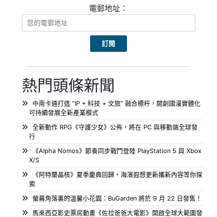
電郵地址：
熱門頭條新聞
中南卡通打造 “IP + 科技 + 文旅” 融合標杆，開創國漫實體化
可持續發展全新產業模式
全新動作 RPG《守護少女》公佈，將在 PC 與移動端全球發
行
《Alpha Nomos》節奏同步戰鬥登陸 PlayStation 5 與 Xbox
X/S
《阿特蘭晶核》夏季慶典回歸，海濱遐想更新攜新內容等你探
索
螢幕角落裏的溫馨小花園：BuGarden 將於 9 月 22 日發售！
馬來西亞影史票房動畫《佐拉爸爸大電影》開啟全球大範圍發