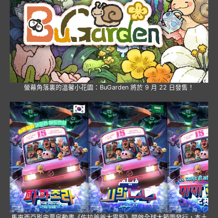
螢幕角落裏的溫馨小花園：BuGarden 將於 9 月 22 日發售！
馬來西亞影史票房動畫《佐拉爸爸大電影》開啟全球大範圍發行，本土