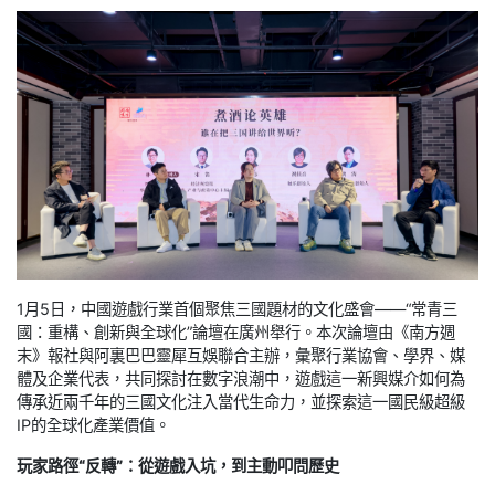
1月5日，中國遊戲行業首個聚焦三國題材的文化盛會——“常青三
國：重構、創新與全球化”論壇在廣州舉行。本次論壇由《南方週
末》報社與阿裏巴巴靈犀互娛聯合主辦，彙聚行業協會、學界、媒
體及企業代表，共同探討在數字浪潮中，遊戲這一新興媒介如何為
傳承近兩千年的三國文化注入當代生命力，並探索這一國民級超級
IP的全球化產業價值。
玩家路徑“反轉”：從遊戲入坑，到主動叩問歷史