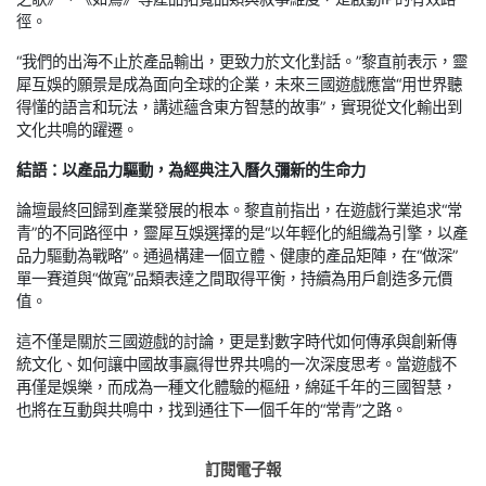
徑。
“我們的出海不止於產品輸出，更致力於文化對話。”黎直前表示，靈
犀互娛的願景是成為面向全球的企業，未來三國遊戲應當“用世界聽
得懂的語言和玩法，講述蘊含東方智慧的故事”，實現從文化輸出到
文化共鳴的躍遷。
結語：以產品力驅動，為經典注入曆久彌新的生命力
論壇最終回歸到產業發展的根本。黎直前指出，在遊戲行業追求“常
青”的不同路徑中，靈犀互娛選擇的是“以年輕化的組織為引擎，以產
品力驅動為戰略”。通過構建一個立體、健康的產品矩陣，在“做深”
單一賽道與“做寬”品類表達之間取得平衡，持續為用戶創造多元價
值。
這不僅是關於三國遊戲的討論，更是對數字時代如何傳承與創新傳
統文化、如何讓中國故事贏得世界共鳴的一次深度思考。當遊戲不
再僅是娛樂，而成為一種文化體驗的樞紐，綿延千年的三國智慧，
也將在互動與共鳴中，找到通往下一個千年的“常青”之路。
訂閱電子報