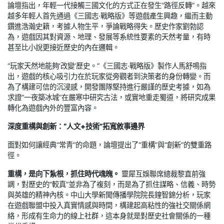
論壇指出，年輕一代接觸三國文化的方式正在發生“路徑反轉”。越來
越多年輕人首先通過《三國志·戰略版》等遊戲產生興趣，繼而主動
鑽進浩瀚史籍，考據人物生平，爭論戰略得失。歷史作家劉勃認
為，遊戲因其對資源、地理、發展等系統性要素的天然考量，有時
甚至比小說更接近歷史的內在邏輯。
“玩家天然地能夠‘改變’歷史。”《三國志·戰略版》製作人馬舒鳴指
出，遊戲的核心吸引力在於玩家從旁觀者到決策者的身份轉變。而
為了構建可信的沉浸感，開發團隊堅持進行嚴謹的歷史考據，如為
求證“一夜築冰城”在嚴寒中研究古法，或實地重走蜀道，將研究成果
轉化為遊戲內外的豐富內容。
深度重構與創新：“人文+技術”拓寬敘事邊界
面對如何讓經典“常青”的命題，論壇提出了“重構”與“創新”的雙重路
徑。
重構，是向下紮根，抓住時代魂魄。
靈犀互娛聯席總裁黎直前強
調，對歷史的“較真”並非為了複刻，而是為了抓住謀略、信義、時勢
與英雄的精神內核。中山大學新聞傳播學院院長鐘智錦分析，玩家
在遊戲聯盟中投入真實情感與時間，構建起高粘性的強社交關係網
絡，形成有生命力的線上社群，這本身就是對歷史社會關係的一種