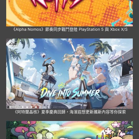
《Alpha Nomos》節奏同步戰鬥登陸 PlayStation 5 與 Xbox X/S
《阿特蘭晶核》夏季慶典回歸，海濱遐想更新攜新內容等你探索