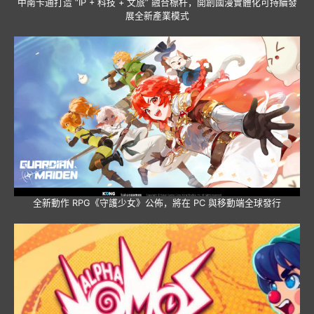
中南卡通打造 “IP + 科技 + 文旅” 融合標杆，開創國漫實體化可持續發
展全新產業模式
全新動作 RPG《守護少女》公佈，將在 PC 與移動端全球發行