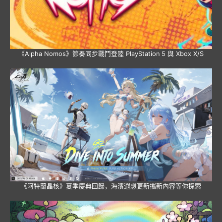
《Alpha Nomos》節奏同步戰鬥登陸 PlayStation 5 與 Xbox X/S
《阿特蘭晶核》夏季慶典回歸，海濱遐想更新攜新內容等你探索