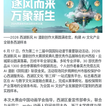
——2026 西湖新风 AI 漫剧创作大赛圆满收官，构建 AI 文化产业
全链条西湖样本
6 月 17 日，作为第二十二届中国国际动漫节重要联动活动，2026
西湖新风 AI 漫剧创作大赛颁奖典礼暨优秀作品展映在杭州西投・云
城犀谷圆满落幕。历经半年全球征集、多轮专业评审，30 部优质作
品从 1300 余份参赛稿件中脱颖而出，个人创作者秦英杰凭借古风
AI 漫剧《阴阳渡》斩获金奖。活动现场同步揭牌杭州市版权保护中
心西湖服务站、西湖区文化 “新三样” 一站式服务平台，标志着西湖
区在 AI 与数字文化深度融合赛道上，完成从赛事孵化、版权保障到
产业落地的全链条布局，为全国 AI 文创产业发展提供可复制的西湖
实践样本。
本次大赛由中国动画学会指导，西湖区委宣传部牵头，联合
与光同尘、wuhu 动画人空间共同主办，浙江大学传媒与国