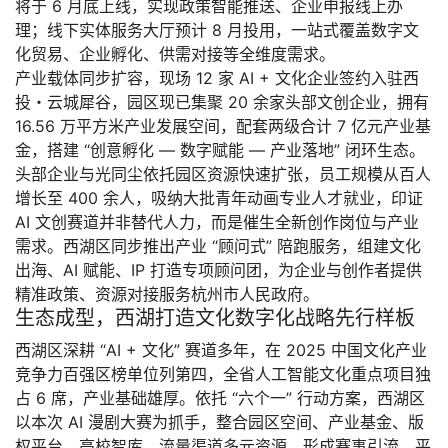
将于 6 月底上线，实现政策智能推送、企业申报线上办
理；线下实体服务大厅预计 8 月投用，一站式覆盖数字文
化贸易、企业孵化、供需对接等全维度需求。
产业载体同步扩容，现场 12 家 AI + 文化企业签约入驻西
投・云城犀谷，园区现已集聚 20 余家头部文创企业，拥有
16.56 万平方米产业发展空间，配套两级合计 7 亿元产业基
金，搭建 “创意孵化 — 数字赋能 — 产业落地” 闭环生态。
头部企业与光同尘依托园区资源快速扩张，员工规模从百人
增长至 400 余人，吸纳大批青年动画专业人才就业，印证
AI 文创赛道并非替代人力，而是催生全新创作岗位与产业
需求。西湖区同步推出产业 “顾问式” 陪跑服务，组建文化
出海、AI 赋能、IP 打造专项顾问团，为企业与创作者提供
精准政策、资源对接服务杭州市人民政府。
生态成型，西湖打造文化数字化战略先行样板
西湖区深耕 “AI + 文化” 赛道多年，在 2025 中国文化产业
竞争力百强区榜单位列第四，全省人工智能文化重点项目独
占 6 席，产业基础雄厚。依托 “六个一” 行动方案，西湖区
以本次 AI 漫剧大赛为抓手，整合园区空间、产业基金、版
权平台、高校智库、流量渠道多元资源，形成赛事引流、平