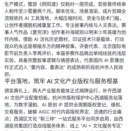
生产模式，整部《阴阳渡》仅耗时一周完成，若依靠传统单
人制作至少需要两个月。脚本优化、场景渲染、成片剪辑全
流程依托 AI 工具落地，大幅压缩时间、资金与技术门槛，
让创作者摆脱机械重复工作，专注故事内核与人文表达。赛
事人气作品《夏完淳》创作者孙海斌则以明末少年英雄为创
作内核，借助 AI 活化历史题材，印证技术只是载体，打动
观众的永远是根植东方的精神叙事。评委代表、北京国际电
影节前负责人李苒评价，本届参赛作品跳出单纯炫技的浅层
实验，具备完整叙事逻辑与情感表达，代表国内 AI 影像创
作正式迈入 “重内容、重表达” 的成熟新阶段杭州市人民政
府。
平台落地，筑牢 AI 文化产业版权与服务根基
颁奖典礼上，两大产业服务载体正式揭牌运行，补齐西湖
AI 文创产业配套短板。杭州市版权保护中心西湖服务站落
地，为数字漫剧、AI 原创 IP 提供全周期版权登记、维权、
交易服务，破解 AIGC 时代内容版权界定、流通的行业痛
点；西湖区文化 “新三样” 一站式服务平台同步启用，由西
湖投资集团打造双线服务体系：线上 “AI + 文化服务专区”