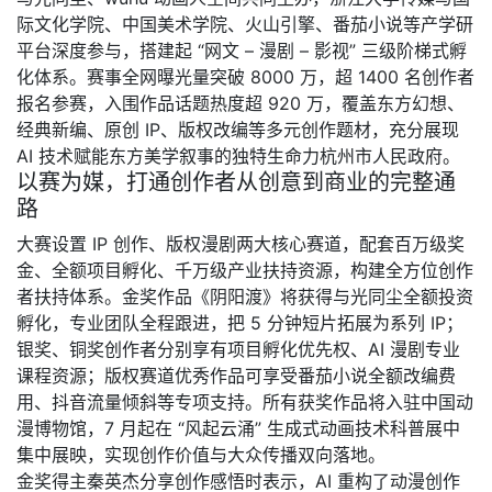
际文化学院、中国美术学院、火山引擎、番茄小说等产学研
平台深度参与，搭建起 “网文 – 漫剧 – 影视” 三级阶梯式孵
化体系。赛事全网曝光量突破 8000 万，超 1400 名创作者
报名参赛，入围作品话题热度超 920 万，覆盖东方幻想、
经典新编、原创 IP、版权改编等多元创作题材，充分展现
AI 技术赋能东方美学叙事的独特生命力杭州市人民政府。
以赛为媒，打通创作者从创意到商业的完整通
路
大赛设置 IP 创作、版权漫剧两大核心赛道，配套百万级奖
金、全额项目孵化、千万级产业扶持资源，构建全方位创作
者扶持体系。金奖作品《阴阳渡》将获得与光同尘全额投资
孵化，专业团队全程跟进，把 5 分钟短片拓展为系列 IP；
银奖、铜奖创作者分别享有项目孵化优先权、AI 漫剧专业
课程资源；版权赛道优秀作品可享受番茄小说全额改编费
用、抖音流量倾斜等专项支持。所有获奖作品将入驻中国动
漫博物馆，7 月起在 “风起云涌” 生成式动画技术科普展中
集中展映，实现创作价值与大众传播双向落地。
金奖得主秦英杰分享创作感悟时表示，AI 重构了动漫创作