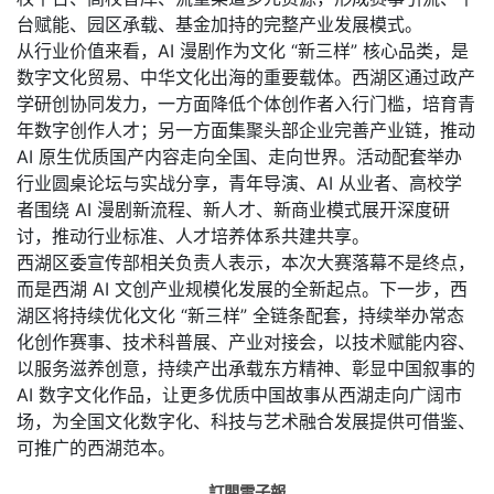
台赋能、园区承载、基金加持的完整产业发展模式。
从行业价值来看，AI 漫剧作为文化 “新三样” 核心品类，是
数字文化贸易、中华文化出海的重要载体。西湖区通过政产
学研创协同发力，一方面降低个体创作者入行门槛，培育青
年数字创作人才；另一方面集聚头部企业完善产业链，推动
AI 原生优质国产内容走向全国、走向世界。活动配套举办
行业圆桌论坛与实战分享，青年导演、AI 从业者、高校学
者围绕 AI 漫剧新流程、新人才、新商业模式展开深度研
讨，推动行业标准、人才培养体系共建共享。
西湖区委宣传部相关负责人表示，本次大赛落幕不是终点，
而是西湖 AI 文创产业规模化发展的全新起点。下一步，西
湖区将持续优化文化 “新三样” 全链条配套，持续举办常态
化创作赛事、技术科普展、产业对接会，以技术赋能内容、
以服务滋养创意，持续产出承载东方精神、彰显中国叙事的
AI 数字文化作品，让更多优质中国故事从西湖走向广阔市
场，为全国文化数字化、科技与艺术融合发展提供可借鉴、
可推广的西湖范本。
訂閱電子報