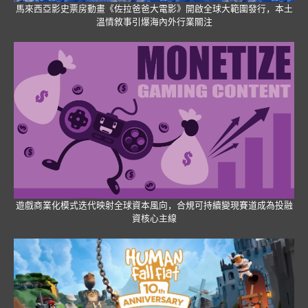
馬來西亞影史票房動畫《佐拉爸爸大電影》開啟全球大範圍發行，本土
溫情敘事引爆海內外行業關注
遊戲商業化模式迭代映射全球資本風向，合規可持續變現賽道成為投融
資核心主線