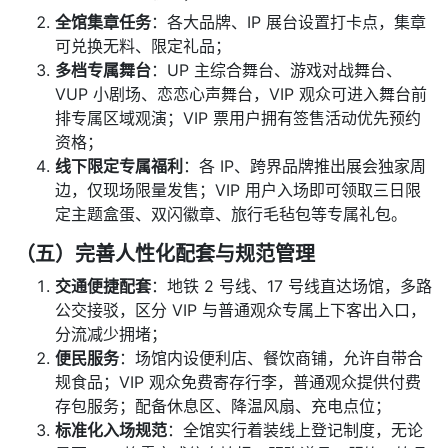
全馆集章任务
：各大品牌、IP 展台设置打卡点，集章
可兑换无料、限定礼品；
多档专属舞台
：UP 主综合舞台、游戏对战舞台、
VUP 小剧场、恋恋心声舞台，VIP 观众可进入舞台前
排专属区域观演；VIP 票用户拥有签售活动优先预约
资格；
线下限定专属福利
：各 IP、跨界品牌推出展会独家周
边，仅现场限量发售；VIP 用户入场即可领取三日限
定主题盒蛋、双闪徽章、旅行毛毡包等专属礼包。
（五）完善人性化配套与规范管理
交通便捷配套
：地铁 2 号线、17 号线直达场馆，多路
公交接驳，区分 VIP 与普通观众专属上下客出入口，
分流减少拥堵；
便民服务
：场馆内设便利店、餐饮商铺，允许自带合
规食品；VIP 观众免费寄存行李，普通观众提供付费
存包服务；配备休息区、降温风扇、充电点位；
标准化入场规范
：全馆实行着装线上登记制度，无论