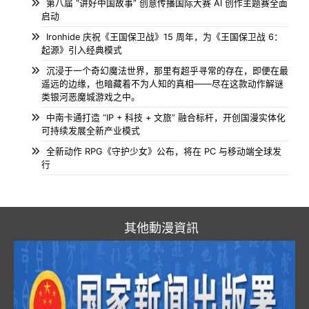
第八届 “讲好中国故事” 创意传播国际大赛 AI 创作主题赛全面
启动
Ironhide 庆祝《王国保卫战》15 周年，为《王国保卫战 6：
起源》引入经典模式
沉浸于一个奇幻魔法世界，那里有超乎寻常的存在，即便在最
遥远的边缘，也暗藏着不为人知的真相——尽在这款动作解谜
类银河恶魔城游戏之中。
中南卡通打造 “IP + 科技 + 文旅” 融合标杆，开创国漫实体化
可持续发展全新产业模式
全新动作 RPG《守护少女》公布，将在 PC 与移动端全球发
行
其他動漫資訊