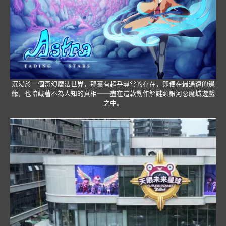
沉浸於一個奇幻魔法世界，那裏有超乎尋常的存在，即便在最遙遠的邊
緣，也暗藏著不為人知的真相——盡在這款動作解謎類銀河惡魔城遊戲
之中。