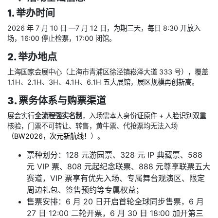
1. 举办时间
2026 年 7 月 10 日 —7 月 12 日，为期三天，每日 8:30 开放入
场，16:00 停止检票，17:00 闭馆。
2. 举办地点
上海国家会展中心（上海市青浦区徐泾镇崧泽大道 333 号），覆盖
1.1H、2.1H、3H、4.1H、6.1H 五大展馆，展区规模再创新高。
3. 票务体系与购票渠道
展会实行
全流程强实名制
，入场需本人身份证原件 + 人脸识别双重
核验，门票不可转让、转售，黄牛票、代抢票均无法入场
（
BW2026，次元新航线！
）。
票种划分：128 元游园票、328 元 IP 典藏票、588
元 VIP 票、808 元起纪念联票、888 元尊享联票五大
赛道，VIP 票享有优先入场、专属舞台观演区、限定
周边礼包、签售预约等专属权益；
售票安排：6 月 20 日开启首轮全球同步售票，6 月
27 日 12:00 二轮开票，6 月 30 日 18:00 加开第三