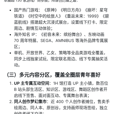
本届超 130 家游戏厂商参展，阵容创历届之最：
国产热门游戏：《原神》《明日方舟》《崩坏：星穹
铁道》《时空中的绘旅人》《重返未来：1999》《碧
蓝航线》搭建超大沉浸式展台，设置线下打卡、限定
周边、剧情互动体验；
海外知名 IP：《初音未来：缤纷舞台》、东映动画
70 周年特展、SEGA、AMNIBUS 等海外品牌专属展
区；
单机、开放世界、乙女、策略等全品类游戏全覆盖，
同步上线独家试玩、限定联名周边、线下专属抽奖活
动。
（三）多元内容分区，覆盖全圈层青年喜好
UP 主专属互动空间
：1H 馆打造 UP 主小镇，数百位
B 站头部生活区、知识区、游戏区、舞蹈区创作者开
启线下签售、面对面互动、专属舞台表演；
同人创作梦幻集市
：近 400 个人创作者摊位，售卖手
绘周边、同人本、原创谷，支持画师现场签绘，独立
创作者线下交流；