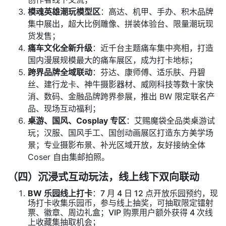
模魂英雄潮玩模型区
：高达、机甲、手办、积木品牌
集中展出，超大比例雕像、拼装体验台、限量潮玩现
货发售；
痛车文化全新升级
：近千台主题痛车集中亮相，打造
国内漫展规模最大的痛车展区，成为打卡地标；
跨界品牌全域联动
：芬达、康师傅、适乐肤、丹碧
丝、建行龙卡、神牛摄影器材、威刚科技等数十家快
消、数码、金融品牌跨界参展，推出 BW 限定联名产
品、现场互动福利；
桌游、国风、Cosplay 专区
：艾赐魔袋全品类桌游试
玩；汉服、国风手工、国创动画展区打造东方美学场
景；专业摄影布景、补光区域开放，友好接纳全体
Coser 自由集邮拍照。
（四）沉浸式互动玩法，线上线下双向联动
BW 乐园线上打卡
：7 月 4 日 12 点开放乐园预约，现
场打卡收集乐园币，参与线上抽奖，可抽取限定镭射
票、徽章、周边礼盒；VIP 购票用户额外获得 4 次线
上收藏集抽取机会；