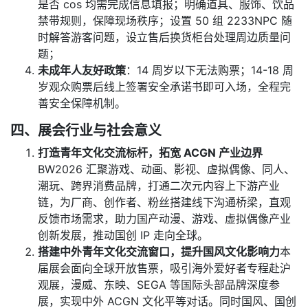
是否 cos 均需完成信息填报；明确道具、服饰、饮品
禁带规则，保障现场秩序；设置 50 组 2233NPC 随
时解答游客问题，设立售后换货柜台处理周边质量问
题；
未成年人友好政策
：14 周岁以下无法购票；14-18 周
岁观众购票后线上签署安全承诺书即可入场，全程完
善安全保障机制。
四、展会行业与社会意义
打造青年文化交流标杆，拓宽 ACGN 产业边界
BW2026 汇聚游戏、动画、影视、虚拟偶像、同人、
潮玩、跨界消费品牌，打通二次元内容上下游产业
链，为厂商、创作者、粉丝搭建线下沟通桥梁，直观
反馈市场需求，助力国产动漫、游戏、虚拟偶像产业
创新发展，推动国创 IP 走向全球。
搭建中外青年文化交流窗口，提升国风文化影响力
本
届展会面向全球开放售票，吸引海外爱好者专程赴沪
观展，漫威、东映、SEGA 等国际头部品牌深度参
展，实现中外 ACGN 文化平等对话。同时国风、国创