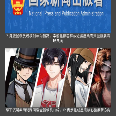
7 月版號發放規模創年內新高，常態化擴容釋放遊戲產業高質量發展清
晰風向
線下沉浸樂園開闢國漫全新增長曲線，IP 實景化成產業核心發展新方向