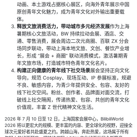
动画、本土游戏占据核心展区，向海外青年展示中国
原创青年文化魅力，成为青年文化对外输出重要载
体。
释放文旅消费活力，带动城市多元经济发展
作为上海
暑期核心文旅活动，BW 持续拉动会展、酒店、交
通、零售消费，展会周边二次元商圈、百联 ZX 分会
场同步联动，带动上海本地文旅、文创、餐饮产业增
长，形成 “展会 + 商圈” 联动消费模式，激活暑期青
年文旅市场，打造城市特色青年文化名片。
构建正向健康的青年线下社交场景
展会坚持正向文化
导向，规范 Cosplay、现场互动、IP 参展标准，规避
不良、敏感内容，为青少年提供安全、包容、友好的
线下社交空间。粉丝、创作者、品牌面对面交流，打
破线上社交隔阂，传递热爱、包容、共创的青年文化
价值观，丰富 Z 世代精神文化生活。
2026 年 7 月 10 日至 12 日，上海国家会展中心，BilibiliWorld
2026 将以更宏大的规模、更丰富的内容、更全球化的视野，迎接全
球次元爱好者共赴盛夏之约。跨越山海，奔赴热爱，这场属于所有