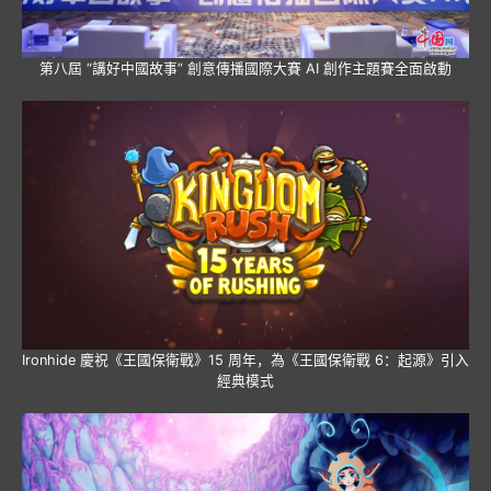
第八屆 “講好中國故事” 創意傳播國際大賽 AI 創作主題賽全面啟動
Ironhide 慶祝《王國保衛戰》15 周年，為《王國保衛戰 6：起源》引入
經典模式