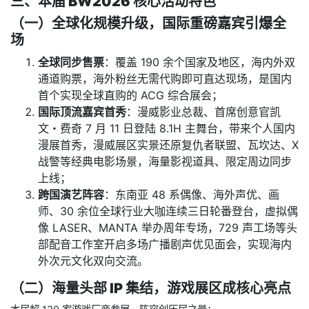
三、本届 BW2026 核心活动特色
（一）全球化规模升级，国际重磅嘉宾引爆全
场
全球同步售票
：覆盖 190 余个国家及地区，海内外双
通道购票，海外粉丝无需代购即可直达现场，是国内
首个实现全球直购的 ACG 综合展会；
国际顶流嘉宾首秀
：漫威影业总裁、首席创意官凯
文・费奇 7 月 11 日登陆 8.1H 主舞台，带来个人国内
漫展首秀，漫威展区实景还原复仇者联盟、瓦坎达、X
战警等经典电影场景，海量影视道具、限定周边同步
上线；
跨国演艺阵容
：东南亚 48 系偶像、海外声优、画
师、30 余位全球行业大咖连续三日轮番登台，虚拟偶
像 LASER、MANTA 举办周年专场，729 声工场等头
部配音工作室开启多场广播剧声优见面会，实现海内
外次元文化双向交流。
（二）海量头部 IP 集结，游戏展区成核心亮点