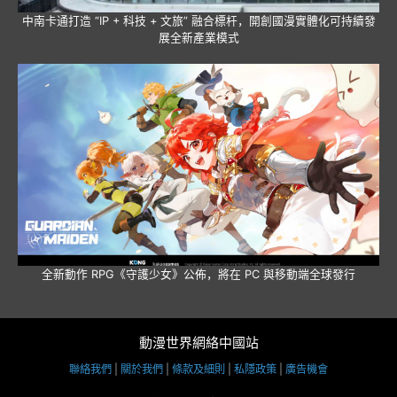
中南卡通打造 “IP + 科技 + 文旅” 融合標杆，開創國漫實體化可持續發
展全新產業模式
全新動作 RPG《守護少女》公佈，將在 PC 與移動端全球發行
動漫世界網絡中國站
聯絡我們
|
關於我們
|
條款及細則
|
私隱政策
|
廣告機會