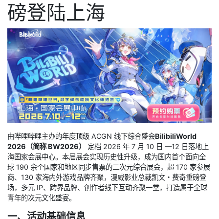
磅登陆上海
由哔哩哔哩主办的年度顶级 ACGN 线下综合盛会
BilibiliWorld
2026（简称 BW2026）
定档 2026 年 7 月 10 日 —12 日落地上
海国家会展中心。本届展会实现历史性升级，成为国内首个面向全
球 190 余个国家和地区同步售票的二次元综合展会，超 170 家参展
商、130 家海内外游戏品牌齐聚，漫威影业总裁凯文・费奇重磅登
场，多元 IP、跨界品牌、创作者线下互动齐聚一堂，打造属于全球
青年的次元文化盛宴。
一、活动基础信息