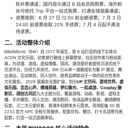
轮补票通道；国内观众通过 B 站会员购购票，海外粉
丝可依托 Trip 平台一站式购票，打通全球观展通道；
退票规则：6 月 27 日 12:00 前全额退票；7 月 3 日
24:00 前退票收取 20% 手续费；7 月 4 日起不再支
持退票。
二、活动整体介绍
BilibiliWorld（BW）自 2017 年诞生，是 B 站打造的线下实体化
ACGN 文化乐园，初衷是打破线上屏幕壁垒，拉近创作者与粉丝距
离，为动漫、游戏、虚拟偶像、国风、潮流爱好者提供沉浸式线下
交流平台。历经九年迭代，BW 已从单一漫展成长为集 IP 展览、舞
台演出、互动体验、同人创作、跨界品牌联动于一体的综合性青年
文化展会。 2026 届展会全面扩容，划分
UP 主空间、游戏世界、虚
拟乐园、恋恋心声、模魂英雄、梦幻集市、一起桌游、Cosplay 摄
影区、国创古风区
九大主题分区，覆盖游戏、动画、影视、虚拟主
播、手办模型、同人文创、潮流数码、快消品牌全赛道，兼顾硬核
玩家、泛二次元爱好者、普通年轻群体多元需求。现场配备 50 组
2233 官方 NPC 全程引导服务，配套存包、餐饮、打卡互动等完善
配套，打造一站式逛展体验。