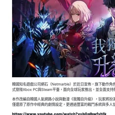
韓國知名遊戲公司網石（Netmarble）於近日宣佈，旗下動作角色扮演新
式登陸Xbox PC與Steam平臺，面向全球玩家推出，並全面支
本作改編自韓國人氣網路小說與動漫《我獨自升級》，玩家將扮演
僅還原了原作中經典的劇情設定，更通過豐富的戰鬥系統與多人
https://www.youtube.com/watch?v=b0qlbwfyh1k