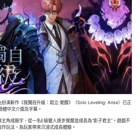
作《我獨自升級：起立·覺醒》（Solo Leveling: Arise）已正
持簡體中文介面及字幕。
主角成振宇，從一名E級獵人逐步覺醒並成長為“影子君主”。遊戲不
協作玩法，為玩家帶來沉浸式成長體驗。