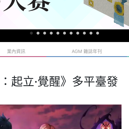
業內資訊
AGM 雜誌年刊
：起立·覺醒》多平臺發