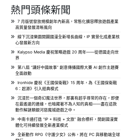
熱門頭條新聞
7 月版號發放規模創年內新高，常態化擴容釋放遊戲產業
高質量發展清晰風向
線下沉浸樂園開闢國漫全新增長曲線，IP 實景化成產業核
心發展新方向
Kalypso Media 慶祝策略遊戲 20 周年——從德國走向世
界
第八屆 “講好中國故事” 創意傳播國際大賽 AI 創作主題賽
全面啟動
Ironhide 慶祝《王國保衛戰》15 周年，為《王國保衛戰
6：起源》引入經典模式
沉浸於一個奇幻魔法世界，那裏有超乎尋常的存在，即便
在最遙遠的邊緣，也暗藏著不為人知的真相——盡在這款
動作解謎類銀河惡魔城遊戲之中。
中南卡通打造 “IP + 科技 + 文旅” 融合標杆，開創國漫實
體化可持續發展全新產業模式
全新動作 RPG《守護少女》公佈，將在 PC 與移動端全球