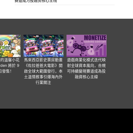
赛道成为投融资核心主线
裏的溫馨小花
馬來西亞影史票房動畫
遊戲商業化模式迭代映
den 將於 9
《佐拉爸爸大電影》開
射全球資本風向，合規
 日發售！
啟全球大範圍發行，本
可持續變現賽道成為投
土溫情敘事引爆海內外
融資核心主線
行業關注