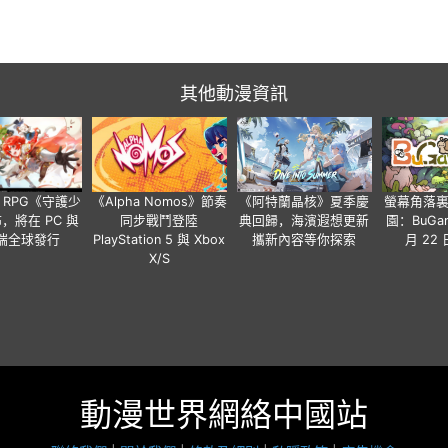
其他動漫資訊
 RPG《守護少
《Alpha Nomos》節奏
《阿特蘭晶核》夏季慶
螢幕角落
，將在 PC 與
同步戰鬥登陸
典回歸，海濱遐想更新
園：BuGar
端全球發行
PlayStation 5 與 Xbox
攜新內容等你探索
月 22
X/S
動漫世界網絡中國站