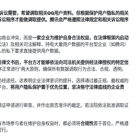
事诉讼需要，希望调取相关QQ用户资料。但根据保护用户隐私的相关
诉讼程序才能做调取提供。腾讯会严格遵照法律规定和相关诉讼程序
的商业冲突，而是
一家企业为维护自身合法权益，在法律框架内启动
讼法》及相关司法解释，持有大量用户数据的平台型企业（如腾讯）
人的私下要求直接提供用户数据。
法律文书后，平台方才能够依法向司法机关提供经法律授权的特定信
程序正常进行”两大原则，确保所有数据调取行为合法、合规、透明。
必经途径。这表明企业法律意识的提升，选择通过最正规、最权威的
平台，
将用户隐私保护置于优先位置，坚决恪守法律底线的企业责
调证申请进行审查，并作出是否准许的裁定。若法院依法批准调取证
有市场参与者在维护自身权益时，都必须将
合规性
置于首位，严格遵
可行。