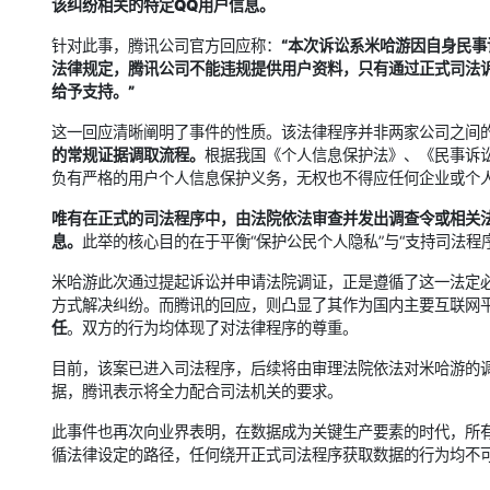
该纠纷相关的特定QQ用户信息。
针对此事，腾讯公司官方回应称：
“本次诉讼系米哈游因自身民
法律规定，腾讯公司不能违规提供用户资料，只有通过正式司法
给予支持。”
这一回应清晰阐明了事件的性质。该法律程序并非两家公司之间
的常规证据调取流程。
根据我国《个人信息保护法》、《民事诉
负有严格的用户个人信息保护义务，无权也不得应任何企业或个
唯有在正式的司法程序中，由法院依法审查并发出调查令或相关
息。
此举的核心目的在于平衡“保护公民个人隐私”与“支持司法
米哈游此次通过提起诉讼并申请法院调证，正是遵循了这一法定
方式解决纠纷。而腾讯的回应，则凸显了其作为国内主要互联网
任
。双方的行为均体现了对法律程序的尊重。
目前，该案已进入司法程序，后续将由审理法院依法对米哈游的
据，腾讯表示将全力配合司法机关的要求。
此事件也再次向业界表明，在数据成为关键生产要素的时代，所
循法律设定的路径，任何绕开正式司法程序获取数据的行为均不