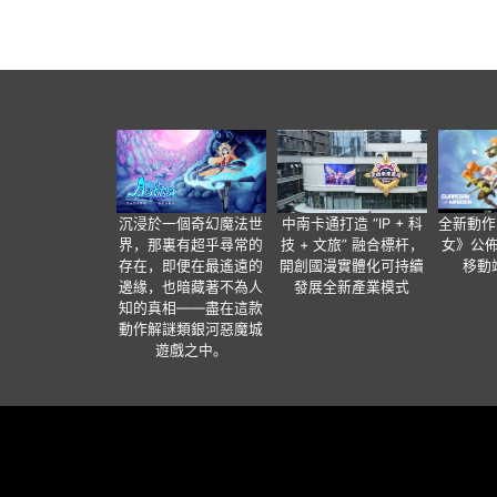
沉浸於一個奇幻魔法世
中南卡通打造 “IP + 科
全新動作
界，那裏有超乎尋常的
技 + 文旅” 融合標杆，
女》公佈
存在，即便在最遙遠的
開創國漫實體化可持續
移動
邊緣，也暗藏著不為人
發展全新產業模式
知的真相——盡在這款
動作解謎類銀河惡魔城
遊戲之中。