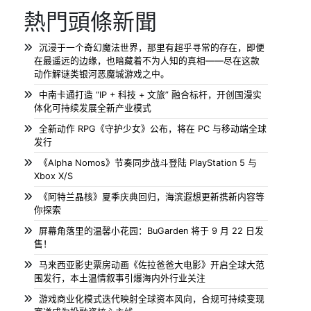
熱門頭條新聞
沉浸于一个奇幻魔法世界，那里有超乎寻常的存在，即便
在最遥远的边缘，也暗藏着不为人知的真相——尽在这款
动作解谜类银河恶魔城游戏之中。
中南卡通打造 “IP + 科技 + 文旅” 融合标杆，开创国漫实
体化可持续发展全新产业模式
全新动作 RPG《守护少女》公布，将在 PC 与移动端全球
发行
《Alpha Nomos》节奏同步战斗登陆 PlayStation 5 与
Xbox X/S
《阿特兰晶核》夏季庆典回归，海滨遐想更新携新内容等
你探索
屏幕角落里的温馨小花园：BuGarden 将于 9 月 22 日发
售！
马来西亚影史票房动画《佐拉爸爸大电影》开启全球大范
围发行，本土温情叙事引爆海内外行业关注
游戏商业化模式迭代映射全球资本风向，合规可持续变现