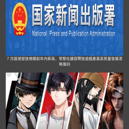
7 月版號發放規模創年內新高，常態化擴容釋放遊戲產業高質量發展清
晰風向