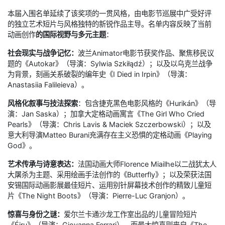
本届入围名单延续了该奖项的一贯风格，由电影节巡展中广受好评
的独立艺术短片与风格独特的新锐作品主导。名单内容反映了当前
动画创作
的国际视野与多元主题
：
社会现实与战争记忆：
波兰Animator电影节获奖作品、聚焦移民议
题的《Autokar》（导演：Sylwia Szkiłądź）；以及以乌克兰战争
为背景，刻画关系破裂的编年史《I Died in Irpin》（导演：
Anastasiia Falileieva）。
风格化叙事与技法探索
：包含捷克黑色电影风格的《Hurikán》（导
演：Jan Saska）；加拿大定格动画寓言《The Girl Who Cried
Pearls》（导演：Chris Lavis & Maciek Szczerbowski）；以及
意大利导演Matteo Burani充满存在主义恐惧的定格动画《Playing
God》。
艺术传承与诗意表达：
法国动画大师Florence Miailhe以二战犹太人
大屠杀为主题、采用绘画手法创作的《Butterfly》；以及荣获法国
安锡国际动画影展最佳短片、运用别针屏幕技术创作的精致儿童短
片《The Night Boots》（导演：Pierre-Luc Granjon）。
惊喜与身份之谜：
爱尔兰卡通沙龙工作室出品的儿童冒险短片
《Éiru》（导演：Giovanna Ferrari）。而最大惊喜则来自《The