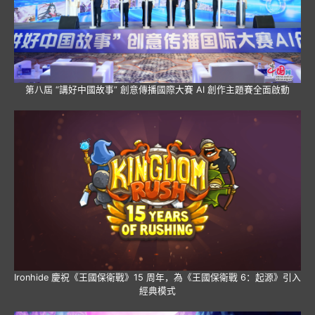
第八屆 “講好中國故事” 創意傳播國際大賽 AI 創作主題賽全面啟動
Ironhide 慶祝《王國保衛戰》15 周年，為《王國保衛戰 6：起源》引入
經典模式