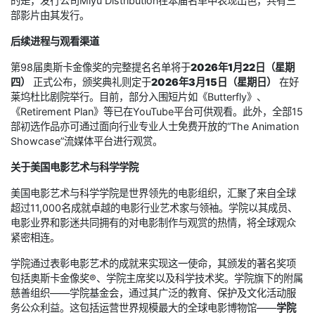
的是，发行公司Miyu Distribution在本届名单中表现出色，共有三
部影片由其发行。
后续进程与观看渠道
第98届奥斯卡金像奖的完整提名名单将于
2026年1月22日（星期
四）
正式公布，颁奖典礼则定于
2026年3月15日（星期日）
在好
莱坞杜比剧院举行。目前，部分入围短片如《Butterfly》、
《Retirement Plan》等已在YouTube平台可供观看。此外，全部15
部初选作品亦可通过面向行业专业人士免费开放的“The Animation
Showcase”流媒体平台进行观赏。
关于美国电影艺术与科学学院
美国电影艺术与科学学院是世界领先的电影组织，汇聚了来自全球
超过11,000名成就卓越的电影行业艺术家与领袖。学院以其成员、
电影业界和影迷共同拥有的对电影制作与观赏的热情，将全球观众
紧密相连。
学院通过表彰电影艺术的成就来实现这一使命，其颁发的著名奖项
包括奥斯卡金像奖®、学院主席奖以及科学技术奖。学院旗下的附属
慈善组织——学院基金会，通过其广泛的教育、保护及文化活动服
务公众利益。这包括运营世界规模最大的全球电影博物馆——
学院