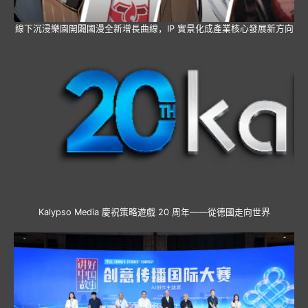
線下沉浸樂園開闢國漫全新增長曲線，IP 實景化成產業核心發展新方向
Kalypso Media 慶祝策略遊戲 20 周年——從德國走向世界