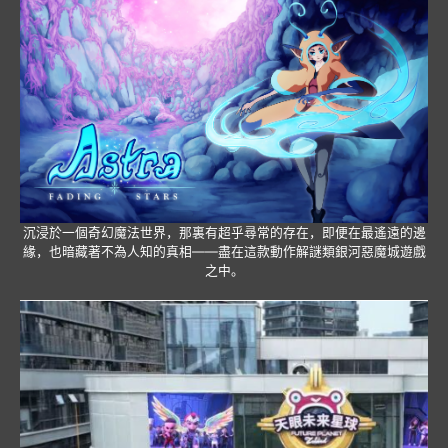
沉浸於一個奇幻魔法世界，那裏有超乎尋常的存在，即便在最遙遠的邊
緣，也暗藏著不為人知的真相——盡在這款動作解謎類銀河惡魔城遊戲
之中。