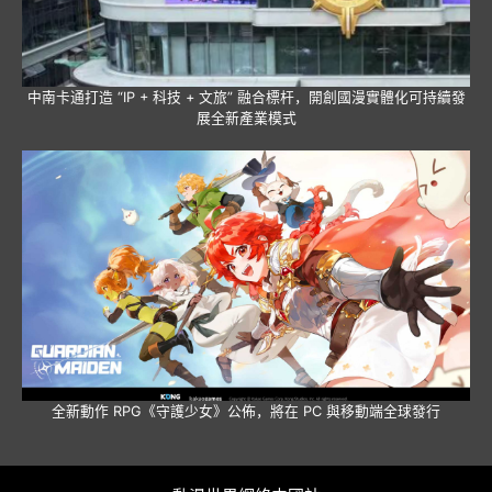
中南卡通打造 “IP + 科技 + 文旅” 融合標杆，開創國漫實體化可持續發
展全新產業模式
全新動作 RPG《守護少女》公佈，將在 PC 與移動端全球發行