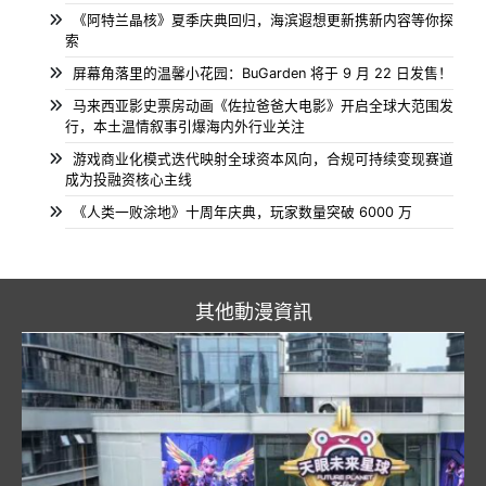
《阿特兰晶核》夏季庆典回归，海滨遐想更新携新内容等你探
索
屏幕角落里的温馨小花园：BuGarden 将于 9 月 22 日发售！
马来西亚影史票房动画《佐拉爸爸大电影》开启全球大范围发
行，本土温情叙事引爆海内外行业关注
游戏商业化模式迭代映射全球资本风向，合规可持续变现赛道
成为投融资核心主线
《人类一败涂地》十周年庆典，玩家数量突破 6000 万
其他動漫資訊