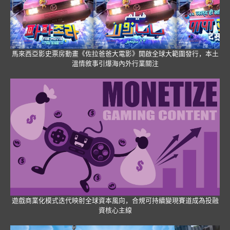
馬來西亞影史票房動畫《佐拉爸爸大電影》開啟全球大範圍發行，本土
溫情敘事引爆海內外行業關注
遊戲商業化模式迭代映射全球資本風向，合規可持續變現賽道成為投融
資核心主線