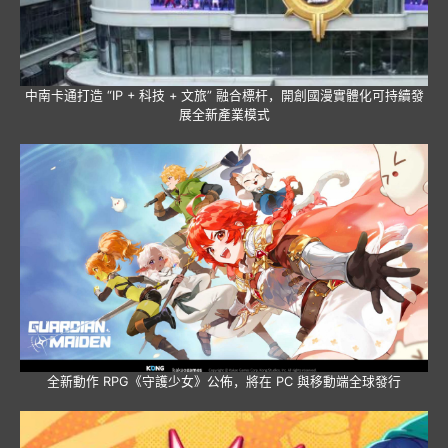
中南卡通打造 “IP + 科技 + 文旅” 融合標杆，開創國漫實體化可持續發
展全新產業模式
全新動作 RPG《守護少女》公佈，將在 PC 與移動端全球發行