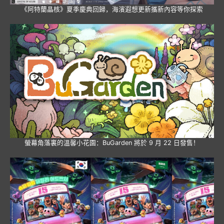
《阿特蘭晶核》夏季慶典回歸，海濱遐想更新攜新內容等你探索
螢幕角落裏的溫馨小花園：BuGarden 將於 9 月 22 日發售！