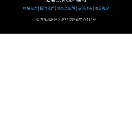
聯絡我們
|
關於我們
|
條款及細則
|
私隱政策
|
廣告機會
香港九龍塘達之路72號創新中心414室