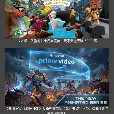
《人類一敗塗地》十周年慶典，玩家數量突破 6000 萬
亞馬遜官宣《戰錘 40K》長篇動畫劇集《死亡守望》立項，豪華主創全
專案深度解析