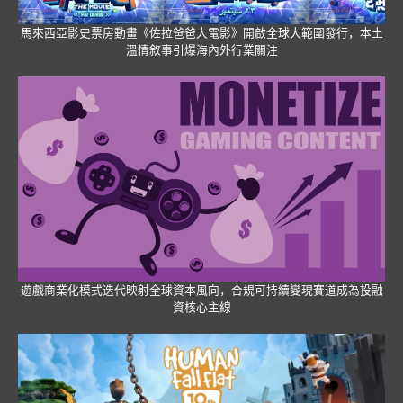
馬來西亞影史票房動畫《佐拉爸爸大電影》開啟全球大範圍發行，本土
溫情敘事引爆海內外行業關注
遊戲商業化模式迭代映射全球資本風向，合規可持續變現賽道成為投融
資核心主線