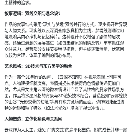
主精神的追求。
叙事逻辑：双线交织与悬念设计
作品的叙事结构采用“现实与梦境”双线并行的方式，逐步揭开世界观
与人物关系。现实线以云深调查家族真相为主线，梦境线则通过幻
境隐喻其内心挣扎与记忆碎片。这种设计不仅增强了剧情的层次
感，还通过悬念的层层递进（如每集结尾的剧情反转）牢牢抓住观
众注意力。尽管部分支线节奏稍显拖沓，但主线逻辑清晰，伏笔回
收较为合理，体现了编剧的精心布局。
艺术风格：3D技术与东方美学的融合
作为一部全3D制作的动画，《云深不知梦》在视觉表现上可圈可
点。人物建模细腻度高，表情捕捉技术使得角色情感传递更加自
然，尤其是女主角云深的微表情设计凸显了其性格的复杂性场景方
面，作品将水墨风格的背景与3D渲染技术结合，营造出如“云雾缭绕
的山谷”“光影交叠的幻境”等具有东方意境的画面。动作戏则通过流
畅的运镜和粒子特效（如法术光效）增强了视觉冲击力。
人物塑造：立体化角色与关系网
云深作为大女主，避免了“爽文式”的扁平化塑造。她的成长并非一蹴