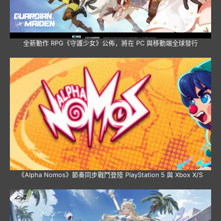
全新動作 RPG《守護少女》公佈，將在 PC 與移動端全球發行
《Alpha Nomos》節奏同步戰鬥登陸 PlayStation 5 與 Xbox X/S