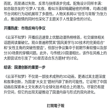
而就，而是通过失败、反思与抉择逐步完成。配角设计同样丰满：
如亦敌亦友的“引梦人”玄夜、看似冷漠却暗藏秘密的师尊，均通过细
节台词和行为动机展现了多面性。人物关系网以“信任与背叛”为张力
点，推动剧情的同时也深化了主题关于人性复杂性的讨论。
开播热度：市场反响与争议
《云深不知梦》开播后迅速登上优酷动漫热榜榜首，社交媒体相关
话题阅读量破亿。观众普遍称赞其“国风美学与3D技术的完美结合”
和“女性主角的突破性塑造”，但部分争议集中于前期节奏较慢以及部
分3D场景的穿模问题。此外，与传统2D国漫相比，该作在风格上的
大胆尝试也引发了“3D是否适合东方题材”的讨论。
结语：国漫创新的重要一步
《云深不知梦》不仅是一部技术成熟的3D动画，更通过其主题深度
和叙事创新，为国漫“大女主”题材开辟了新的可能性。它证明了中国
动画在探索本土文化表达与全球化技术结合上的潜力。尽管仍有提
升空间，但它的出现无疑推动了国漫内容与形式的双向进化。
訂閱電子報