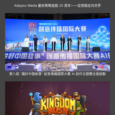
Kalypso Media 慶祝策略遊戲 20 周年——從德國走向世界
第八屆 “講好中國故事” 創意傳播國際大賽 AI 創作主題賽全面啟動