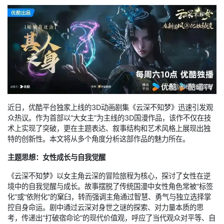
近日，优酷平台独家上线的3D动画剧集《云深不知梦》迅速引发观
众热议。作为首部以“大女主”为主线的3D国漫作品，该作不仅在技
术上实现了突破，更在主题表达、叙事结构和艺术风格上展现出独
特的创新性。本文将从多个角度分析这部作品的魅力所在。
主题思想：女性成长与自我觉醒
《云深不知梦》以女主角云深的冒险旅程为核心，探讨了女性在逆
境中的自我觉醒与成长。故事摆脱了传统国漫中女性角色常被“标签
化”或“依附化”的窠臼，转而强调主角通过智慧、勇气与独立选择掌
控自身命运。剧中通过云深对身世之谜的探索、对力量本质的思
考，传递出“打破宿命论”的现代价值观，呼应了当代观众对平等、自