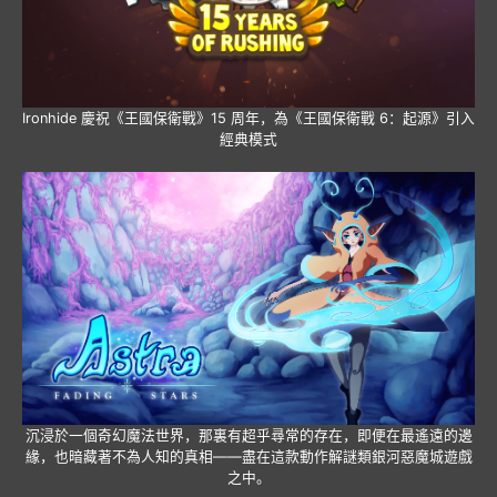
Ironhide 慶祝《王國保衛戰》15 周年，為《王國保衛戰 6：起源》引入
經典模式
沉浸於一個奇幻魔法世界，那裏有超乎尋常的存在，即便在最遙遠的邊
緣，也暗藏著不為人知的真相——盡在這款動作解謎類銀河惡魔城遊戲
之中。