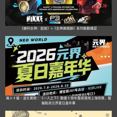
《勝利女神：妮姬》×《女神異聞錄》系列聯動確認
異人十載・道生萬物｜《一人之下》動畫十周年重磅落地上海徐匯，壓
軸點亮元界夏日嘉年華