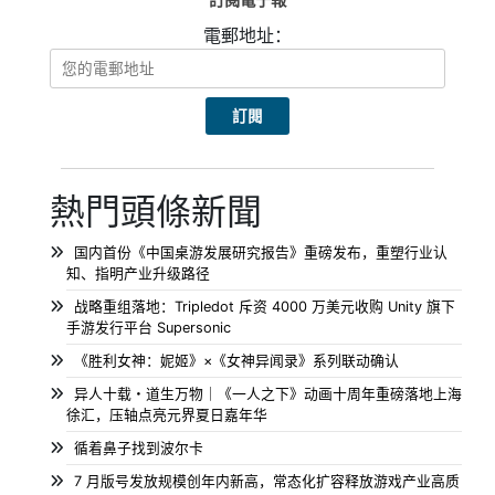
電郵地址：
熱門頭條新聞
国内首份《中国桌游发展研究报告》重磅发布，重塑行业认
知、指明产业升级路径
战略重组落地：Tripledot 斥资 4000 万美元收购 Unity 旗下
手游发行平台 Supersonic
《胜利女神：妮姬》×《女神异闻录》系列联动确认
异人十载・道生万物｜《一人之下》动画十周年重磅落地上海
徐汇，压轴点亮元界夏日嘉年华
循着鼻子找到波尔卡
7 月版号发放规模创年内新高，常态化扩容释放游戏产业高质