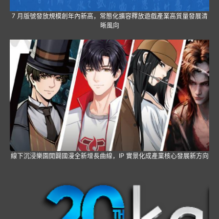
7 月版號發放規模創年內新高，常態化擴容釋放遊戲產業高質量發展清
晰風向
線下沉浸樂園開闢國漫全新增長曲線，IP 實景化成產業核心發展新方向