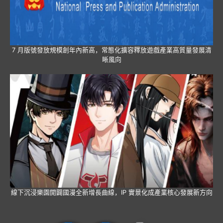
7 月版號發放規模創年內新高，常態化擴容釋放遊戲產業高質量發展清
晰風向
線下沉浸樂園開闢國漫全新增長曲線，IP 實景化成產業核心發展新方向