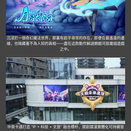
沉浸於一個奇幻魔法世界，那裏有超乎尋常的存在，即便在最遙遠的邊
緣，也暗藏著不為人知的真相——盡在這款動作解謎類銀河惡魔城遊戲
之中。
中南卡通打造 “IP + 科技 + 文旅” 融合標杆，開創國漫實體化可持續發