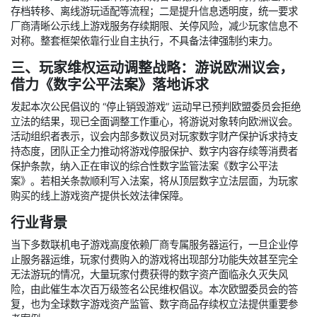
存档转移、离线游玩适配等流程；二是提升信息透明度，统一要求
厂商清晰公示线上游戏服务存续期限、关停风险，减少玩家信息不
对称。整套框架依靠行业自主执行，不具备法律强制约束力。
三、玩家维权运动调整战略：游说欧洲议会，
借力《数字公平法案》落地诉求
发起本次公民倡议的 “停止销毁游戏” 运动早已预判欧盟委员会拒绝
立法的结果，现已全面调整工作重心，将游说对象转向欧洲议会。
活动组织者表示，议会内部多数议员对玩家数字财产保护诉求持支
持态度，团队正全力推动将游戏停服保护、数字内容存续等消费者
保护条款，纳入正在审议的综合性数字监管法案《数字公平法
案》。若相关条款顺利写入法案，将从顶层数字立法层面，为玩家
购买的线上游戏资产提供长效法律保障。
行业背景
当下多数联机电子游戏高度依赖厂商专属服务器运行，一旦企业停
止服务器运维，玩家付费购入的游戏将出现部分功能失效甚至完全
无法游玩的情况，大量玩家付费获得的数字资产面临永久灭失风
险，由此催生本次百万级签名公民维权倡议。本次欧盟委员会的答
复，也为全球数字游戏资产监管、数字商品存续权立法提供重要参