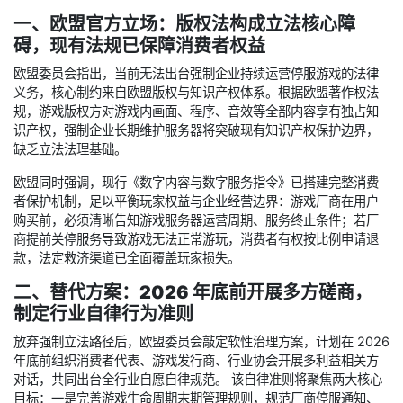
一、欧盟官方立场：版权法构成立法核心障
碍，现有法规已保障消费者权益
欧盟委员会指出，当前无法出台强制企业持续运营停服游戏的法律
义务，核心制约来自欧盟版权与知识产权体系。根据欧盟著作权法
规，游戏版权方对游戏内画面、程序、音效等全部内容享有独占知
识产权，强制企业长期维护服务器将突破现有知识产权保护边界，
缺乏立法法理基础。
欧盟同时强调，现行《数字内容与数字服务指令》已搭建完整消费
者保护机制，足以平衡玩家权益与企业经营边界：游戏厂商在用户
购买前，必须清晰告知游戏服务器运营周期、服务终止条件；若厂
商提前关停服务导致游戏无法正常游玩，消费者有权按比例申请退
款，法定救济渠道已全面覆盖玩家损失。
二、替代方案：2026 年底前开展多方磋商，
制定行业自律行为准则
放弃强制立法路径后，欧盟委员会敲定软性治理方案，计划在 2026
年底前组织消费者代表、游戏发行商、行业协会开展多利益相关方
对话，共同出台全行业自愿自律规范。 该自律准则将聚焦两大核心
目标：一是完善游戏生命周期末期管理规则，规范厂商停服通知、