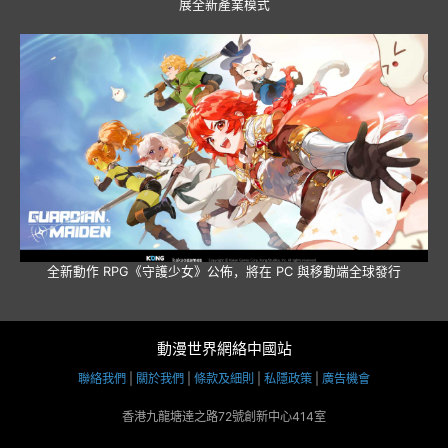
展全新產業模式
全新動作 RPG《守護少女》公佈，將在 PC 與移動端全球發行
動漫世界網絡中國站
聯絡我們
|
關於我們
|
條款及細則
|
私隱政策
|
廣告機會
香港九龍塘達之路72號創新中心414室