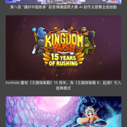
第八屆 “講好中國故事” 創意傳播國際大賽 AI 創作主題賽全面啟動
Ironhide 慶祝《王國保衛戰》15 周年，為《王國保衛戰 6：起源》引入
經典模式