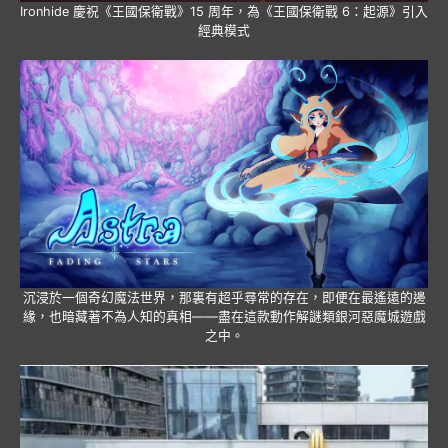
Ironhide 慶祝《王國保衛戰》15 周年，為《王國保衛戰 6：起源》引入
經典模式
沉浸於一個奇幻魔法世界，那裏有超乎尋常的存在，即便在最遙遠的邊
緣，也暗藏著不為人知的真相——盡在這款動作解謎類銀河惡魔城遊戲
之中。