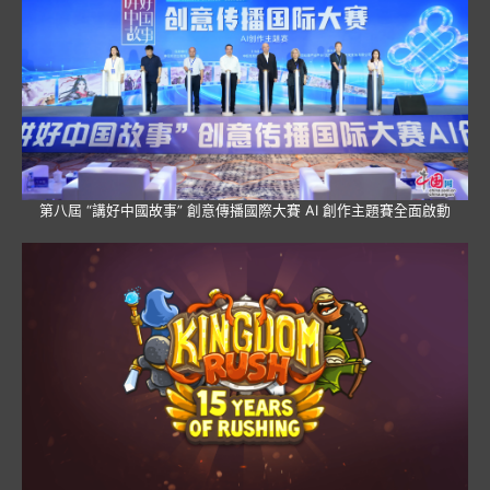
第八屆 “講好中國故事” 創意傳播國際大賽 AI 創作主題賽全面啟動