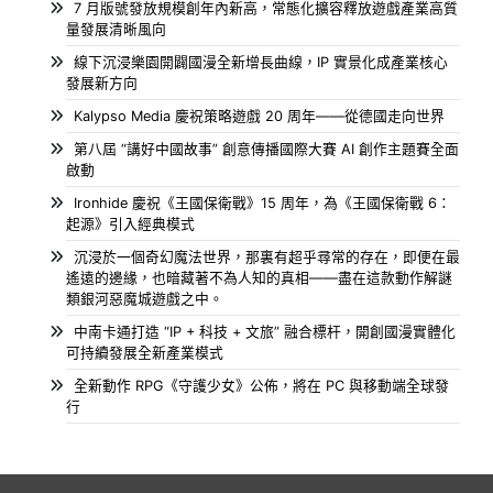
7 月版號發放規模創年內新高，常態化擴容釋放遊戲產業高質
量發展清晰風向
線下沉浸樂園開闢國漫全新增長曲線，IP 實景化成產業核心
發展新方向
Kalypso Media 慶祝策略遊戲 20 周年——從德國走向世界
第八屆 “講好中國故事” 創意傳播國際大賽 AI 創作主題賽全面
啟動
Ironhide 慶祝《王國保衛戰》15 周年，為《王國保衛戰 6：
起源》引入經典模式
沉浸於一個奇幻魔法世界，那裏有超乎尋常的存在，即便在最
遙遠的邊緣，也暗藏著不為人知的真相——盡在這款動作解謎
類銀河惡魔城遊戲之中。
中南卡通打造 “IP + 科技 + 文旅” 融合標杆，開創國漫實體化
可持續發展全新產業模式
全新動作 RPG《守護少女》公佈，將在 PC 與移動端全球發
行