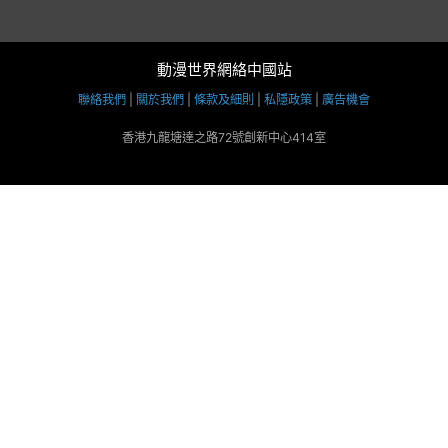
動漫世界網絡中國站
聯絡我們
|
關於我們
|
條款及細則
|
私隱政策
|
廣告機會
香港九龍塘達之路72號創新中心414室