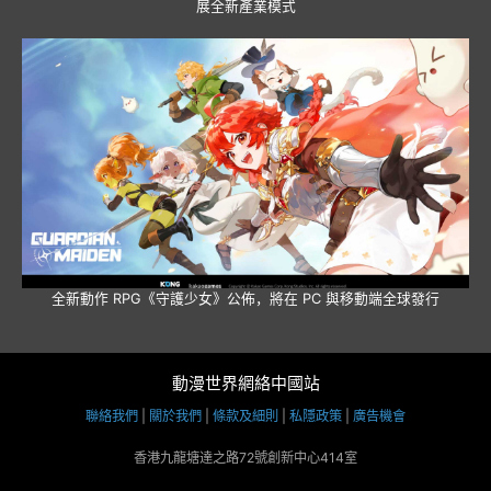
展全新產業模式
全新動作 RPG《守護少女》公佈，將在 PC 與移動端全球發行
動漫世界網絡中國站
聯絡我們
|
關於我們
|
條款及細則
|
私隱政策
|
廣告機會
香港九龍塘達之路72號創新中心414室