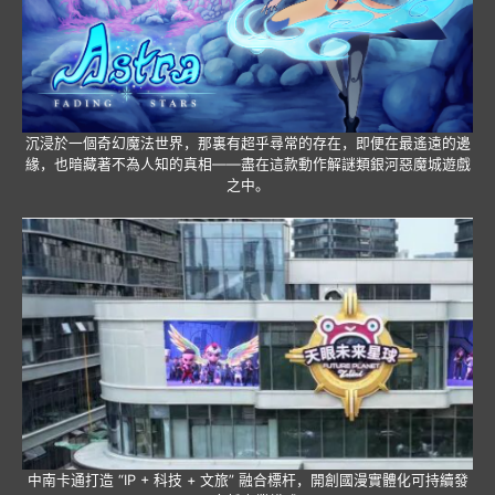
沉浸於一個奇幻魔法世界，那裏有超乎尋常的存在，即便在最遙遠的邊
緣，也暗藏著不為人知的真相——盡在這款動作解謎類銀河惡魔城遊戲
之中。
中南卡通打造 “IP + 科技 + 文旅” 融合標杆，開創國漫實體化可持續發