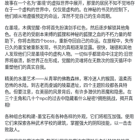
故事在一个名为“墨境”的虚拟世界中展开，那里的居民不知不觉地存
在于一个虚构的世界中，仅仅是虚构的。在神秘的书灵的控制下，
他们顺从地遵循预定的命运，浑然不觉自己的生命周期。
在墨境，木偶觉醒-你将首先扮演剑手红色，然后逐步解锁其他角
色。在古老的受剧本束缚的狐狸和神秘的狐狸之血的不朽力量的帮
助下，你将击败四个boss，重新夺回自己的命运。在旅程中，失传
已久的墨宝被重新发现，书灵的真相逐渐显露。很快，瑞德和其他
人发现他们只是墨境中的虚构人物。一切似乎都是命中注定的:旧世
界将崩溃，新世界正在形成，觉醒的灵魂将在无数次的毁灭循环中
重塑他们的真实自我。
精美的水墨艺术——从青翠的佛教森林，寒冷迷人的猴国，温柔而
恐怖的水陆，到古老而虔诚的陵墓遗址，四个主题阶段都各具特
色。但要注意，在美丽的风景背后，有许多潜伏的恶魔和隐患。在
三个主角和几十个npc的过去中隐藏着什么秘密?拥抱挑战，揭开真
相!
各种组合和构建-墨宝石有各种各样的外观，它们将相互加强。使用
它们来探索各种武术学校的建筑，掌握强大的阴阳技能，以一击击
败敌人。