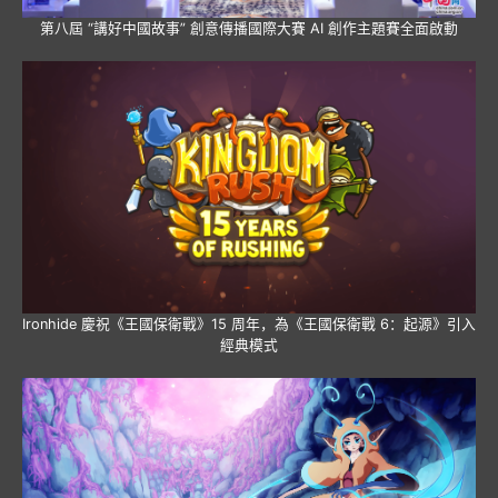
第八屆 “講好中國故事” 創意傳播國際大賽 AI 創作主題賽全面啟動
Ironhide 慶祝《王國保衛戰》15 周年，為《王國保衛戰 6：起源》引入
經典模式