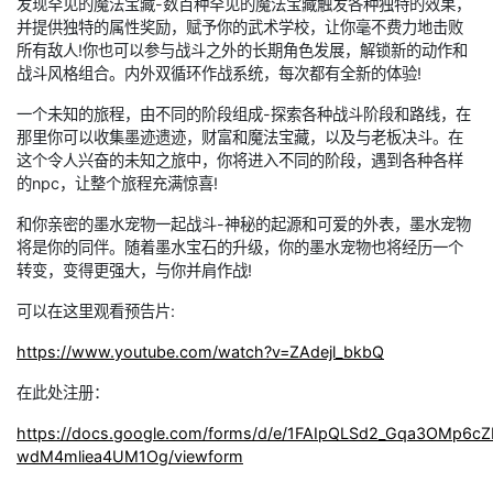
发现罕见的魔法宝藏-数百种罕见的魔法宝藏触发各种独特的效果，
并提供独特的属性奖励，赋予你的武术学校，让你毫不费力地击败
所有敌人!你也可以参与战斗之外的长期角色发展，解锁新的动作和
战斗风格组合。内外双循环作战系统，每次都有全新的体验!
一个未知的旅程，由不同的阶段组成-探索各种战斗阶段和路线，在
那里你可以收集墨迹遗迹，财富和魔法宝藏，以及与老板决斗。在
这个令人兴奋的未知之旅中，你将进入不同的阶段，遇到各种各样
的npc，让整个旅程充满惊喜!
和你亲密的墨水宠物一起战斗-神秘的起源和可爱的外表，墨水宠物
将是你的同伴。随着墨水宝石的升级，你的墨水宠物也将经历一个
转变，变得更强大，与你并肩作战!
可以在这里观看预告片:
https://www.youtube.com/watch?v=ZAdejl_bkbQ
在此处注册：
https://docs.google.com/forms/d/e/1FAIpQLSd2_Gqa3OMp6
wdM4mliea4UM1Og/viewform