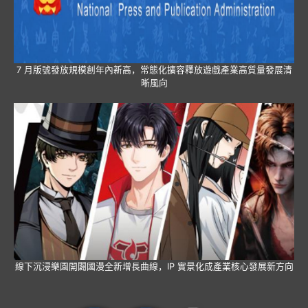
7 月版號發放規模創年內新高，常態化擴容釋放遊戲產業高質量發展清
晰風向
線下沉浸樂園開闢國漫全新增長曲線，IP 實景化成產業核心發展新方向