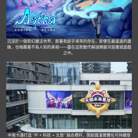
沉浸於一個奇幻魔法世界，那裏有超乎尋常的存在，即便在最遙遠的邊
緣，也暗藏著不為人知的真相——盡在這款動作解謎類銀河惡魔城遊戲
之中。
中南卡通打造 “IP + 科技 + 文旅” 融合標杆，開創國漫實體化可持續發