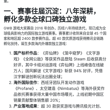
量。
一、赛事往届沉淀：八年深耕，
孵化多款全球口碑独立游戏
GWB 游戏大奖赛自 2016 年创办，历经八年持续迭代，现已成为全
球极具影响力的国际独立游戏赛事。赛事累计收到来自全球 45 个国
家和地区超 2400 款参赛作品，超 40 款优质游戏获得腾讯全链路
孵化扶持，诞生多款海内外爆款独立游戏：
国产标杆作品
：《弈仙牌》《笼中窥梦》《文字游
戏》《全网公敌》等获奖作品登陆 Steam 后收获高分
好评，其中卡组对战游戏《弈仙牌》上线峰值在线破
万人；国风解谜《文字游戏》斩获 94% 好评，凭借
汉字解谜创新玩法出圈全球；
海外国际佳作
：西班牙团队开发动作游戏
《Profane》、太空建造《Nimbatus》等海外获奖作
品依托赛事获得大量中国市场曝光，上线初期中国区
销量贡献整体销售额 20%；
产业落地成果
：超 30 款获奖游戏与腾讯极光计划、