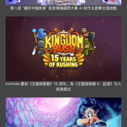
第八屆 “講好中國故事” 創意傳播國際大賽 AI 創作主題賽全面啟動
Ironhide 慶祝《王國保衛戰》15 周年，為《王國保衛戰 6：起源》引入
經典模式