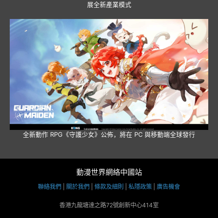
展全新產業模式
全新動作 RPG《守護少女》公佈，將在 PC 與移動端全球發行
動漫世界網絡中國站
聯絡我們
|
關於我們
|
條款及細則
|
私隱政策
|
廣告機會
香港九龍塘達之路72號創新中心414室