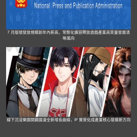
7 月版號發放規模創年內新高，常態化擴容釋放遊戲產業高質量發展清
晰風向
線下沉浸樂園開闢國漫全新增長曲線，IP 實景化成產業核心發展新方向