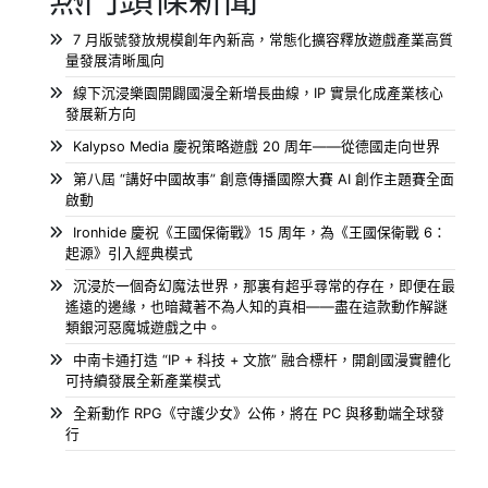
7 月版號發放規模創年內新高，常態化擴容釋放遊戲產業高質
量發展清晰風向
線下沉浸樂園開闢國漫全新增長曲線，IP 實景化成產業核心
發展新方向
Kalypso Media 慶祝策略遊戲 20 周年——從德國走向世界
第八屆 “講好中國故事” 創意傳播國際大賽 AI 創作主題賽全面
啟動
Ironhide 慶祝《王國保衛戰》15 周年，為《王國保衛戰 6：
起源》引入經典模式
沉浸於一個奇幻魔法世界，那裏有超乎尋常的存在，即便在最
遙遠的邊緣，也暗藏著不為人知的真相——盡在這款動作解謎
類銀河惡魔城遊戲之中。
中南卡通打造 “IP + 科技 + 文旅” 融合標杆，開創國漫實體化
可持續發展全新產業模式
全新動作 RPG《守護少女》公佈，將在 PC 與移動端全球發
行