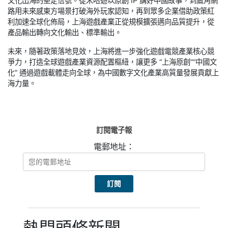
文化出海的堅定信號。從米哈遊以原創 IP 講好中國故事，到鷹角網
路用未來感東方場景打破海外玩家認知，再到眾多企業借助政策紅
利加速全球化佈局，上海遊戲產業正從規模擴張邁向品質提升，從
產品輸出轉向文化輸出、標準輸出。
未來，隨著政策落地見效，上海將進一步強化遊戲電競產業核心競
爭力，打造全球遊戲產業資源配置樞紐，讓更多 “上海原創”“中國文
化” 通過遊戲載體走向全球，為中國數字文化產業高質量發展貢獻上
海力量。
訂閱電子報
電郵地址：
熱門頭條新聞