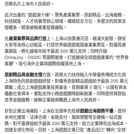
亮眼名片上海市人民政府。
此次出臺的 “遊戲滬十條”，聚焦產業集聚、原創精品、出海服務、
科技賦能、人才培養等核心領域，構建起全方位、多層次的政策支
撐體系，精准破解產業發展痛點。
在
產業集聚與品牌打造
上，上海以徐匯漕河涇、楊浦大創智、靜安
大寧等為核心功能區，打造世界級遊戲電競產業集聚區，對優質產
業園區、孵化器每年給予最高 500 萬元支持；同時升級
ChinaJoy、CIGDC 等國際展會，打造鏈接全球遊戲產業的 “世界會
客廳”，吸引海外企業與國際組織落地上海。
原創精品與金融支撐
方面，政策大力扶持融入中華優秀傳統文化與
上海特色的原創遊戲研發，對優秀原創精品遊戲給予最高 200 萬元
獎勵；成立上海遊戲產業投資基金，首期募資 5 億元，以國有資本
撬動社會資本，重點支持小微遊戲團隊創新創業，同時提供貸款貼
息等金融服務，破解企業融資難題上海市人民政府。
針對企業出海痛點，上海在全國率先搭建
遊戲出海服務平臺
，提供
本地化運營、法律合規、金融支付、風險預警等全鏈條一站式服
務，對平臺建設給予最高 200 萬元支持，助力企業降低出海成本，
加速全球化佈局。目前，上海遊戲企業已從 “產品出口” 轉向 “全球