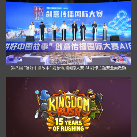
第八屆 “講好中國故事” 創意傳播國際大賽 AI 創作主題賽全面啟動