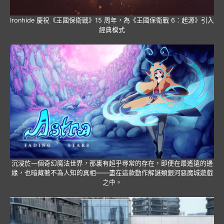
Ironhide 慶祝《王國保衛戰》15 周年，為《王國保衛戰 6：起源》引入
經典模式
沉浸於一個奇幻魔法世界，那裏有超乎尋常的存在，即便在最遙遠的邊
緣，也暗藏著不為人知的真相——盡在這款動作解謎類銀河惡魔城遊戲
之中。