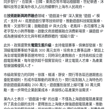
同步發行”，在歐美、日韓、東南亞等市場站穩腳跟，世紀華通、沐
瞳科技等企業海外收入占比持續攀升上海市人民政府。
在
技術創新與跨界融合
領域，“遊戲滬十條” 深入實施 “遊戲 +” 模
式，支持 AI、底層遊戲引擎等技術研發，推動遊戲科技賦能醫療、
教育、文旅等行業；鼓勵遊戲 IP 與大白兔、老鳳祥、杏花樓等上海
老字型大小跨界聯動，啟動文商旅體展融合消費新場景，讓遊戲 IP
成為連接城市文化與年輕消費群體的 “超級介面”。
此外，政策還聚焦
電競生態升級
，支持電競賽事、俱樂部發展，對
頂級電競賽事給予最高 300 萬元支持，培育本土賽事品牌，鞏固上
海全球電競賽事首選地地位；同時深化產教融合，支持高校設立遊
戲電競專業，每年提供超千個實習崗位，建立電競人才庫，為產業
發展儲備優質人才。
市級政策發力的同時，徐匯、楊浦、靜安、閔行等各區迅速跟進出
臺配套細則，形成市區聯動的政策合力。閔行區對融入上海特色的
原創遊戲最高補貼 200 萬元，遊戲獲批版號上線可獲 30 萬元獎
勵，進一步降低企業創業成本，承接核心區產業外溢需求。
業內人士表示，“遊戲滬十條” 的出臺，不僅為上海遊戲電競產業提
供了真金白銀的支持，更釋放出上海做大做強遊戲電競產業、推動