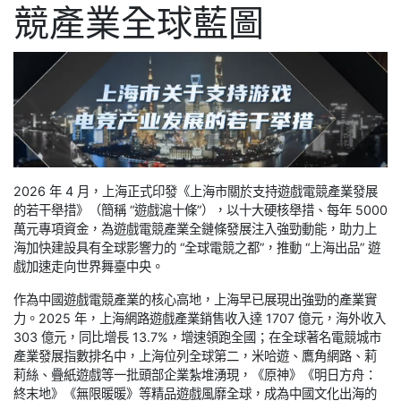
競產業全球藍圖
2026 年 4 月，上海正式印發《上海市關於支持遊戲電競產業發展
的若干舉措》（簡稱 “遊戲滬十條”），以十大硬核舉措、每年 5000
萬元專項資金，為遊戲電競產業全鏈條發展注入強勁動能，助力上
海加快建設具有全球影響力的 “全球電競之都”，推動 “上海出品” 遊
戲加速走向世界舞臺中央。
作為中國遊戲電競產業的核心高地，上海早已展現出強勁的產業實
力。2025 年，上海網路遊戲產業銷售收入達 1707 億元，海外收入
303 億元，同比增長 13.7%，增速領跑全國；在全球著名電競城市
產業發展指數排名中，上海位列全球第二，米哈遊、鷹角網路、莉
莉絲、疊紙遊戲等一批頭部企業紮堆湧現，《原神》《明日方舟：
終末地》《無限暖暖》等精品遊戲風靡全球，成為中國文化出海的