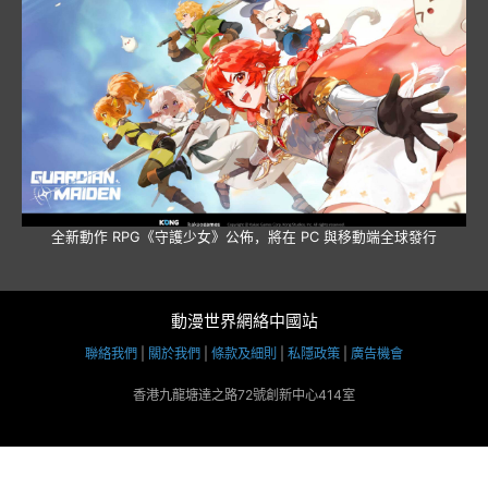
全新動作 RPG《守護少女》公佈，將在 PC 與移動端全球發行
動漫世界網絡中國站
聯絡我們
|
關於我們
|
條款及細則
|
私隱政策
|
廣告機會
香港九龍塘達之路72號創新中心414室