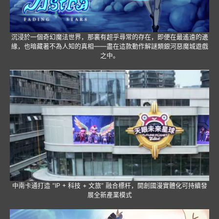
沉浸於一個奇幻魔法世界，那裏有超乎尋常的存在，即便在最遙遠的邊
緣，也暗藏著不為人知的真相——盡在這款動作解謎類銀河惡魔城遊戲
之中。
中南卡通打造 “IP + 科技 + 文旅” 融合標杆，開創國漫實體化可持續發
展全新產業模式