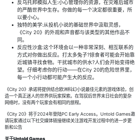
反乌托邦模拟人生:小心管理你的资源，在灾难后城市
的严酷世界中生存。你做的每一个决定都很重要，所
以要小心。
独特的美学:从投机小说的基础世界中汲取灵感，
《City 20》的外观和声音都与该类型的其他作品不
同。
反应性沙盒:这个环境会以一种非常深刻、相互联系的
方式对你做出反应。打太多兔子?掠食者可能会开始靠
近城镇寻找食物。干扰城市的供水?人们会开始变得绝
望。仔细考虑你的行动——在City 20的危险世界里，
每一个小行动都可能产生大的反应。
《City 20》承诺将提供结合欧洲科幻小说最佳元素的游戏体验，创
造一个真正迷人的世界供玩家探索。在驾驭后世界末日社会的复杂
网络时，没有两个玩家会有相同的旅程。
《City 20》将于2024年登陆PC Early Access。Untold Games邀
请玩家通过以下社交媒体链接继续关注游戏开发过程中的进一步更
新和公告
关于Untold Games