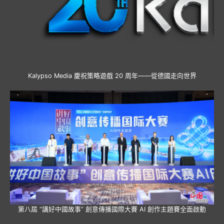
Kalypso Media 慶祝策略遊戲 20 周年——從德國走向世界
第八屆 “講好中國故事” 創意傳播國際大賽 AI 創作主題賽全面啟動