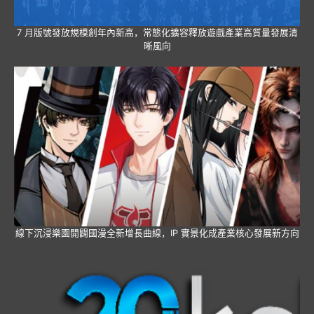
7 月版號發放規模創年內新高，常態化擴容釋放遊戲產業高質量發展清
晰風向
線下沉浸樂園開闢國漫全新增長曲線，IP 實景化成產業核心發展新方向