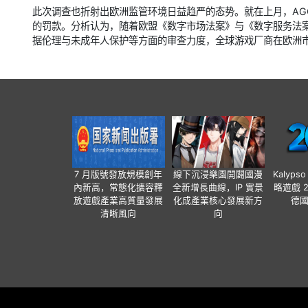
此次调查也折射出欧洲监管环境日益趋严的态势。就在上月，AG
的罚款。分析认为，随着欧盟《数字市场法案》与《数字服务法
据伦理与未成年人保护等方面的审查力度，全球游戏厂商在欧洲
7 月版號發放規模創年
線下沉浸樂園開闢國漫
Kalyps
內新高，常態化擴容釋
全新增長曲線，IP 實景
略遊戲 
放遊戲產業高質量發展
化成產業核心發展新方
德
清晰風向
向