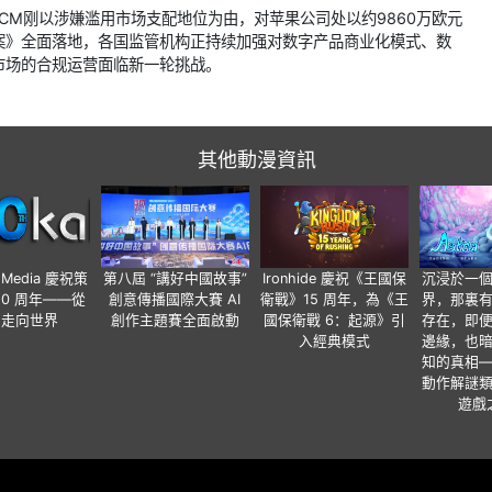
CM刚以涉嫌滥用市场支配地位为由，对苹果公司处以约9860万欧元
案》全面落地，各国监管机构正持续加强对数字产品商业化模式、数
市场的合规运营面临新一轮挑战。
其他動漫資訊
o Media 慶祝策
第八屆 “講好中國故事”
Ironhide 慶祝《王國保
沉浸於一
20 周年——從
創意傳播國際大賽 AI
衛戰》15 周年，為《王
界，那裏
國走向世界
創作主題賽全面啟動
國保衛戰 6：起源》引
存在，即
入經典模式
邊緣，也
知的真相
動作解謎
遊戲