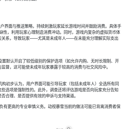
：
用户界面与推送策略，持续刺激玩家延长游戏时间并鼓励消费。具体手
的稀缺性，利用玩家心理制造消费冲动。同时，游戏内复杂的虚拟货币体
应关系，导致玩家——尤其是未成年人——在未能充分理解实际支出
设置默认开启了较低级别的保护选项（如允许内购、无时长限制、开
与监督，这可能使未成年玩家暴露于较高的消费与社交风险中。
机构初步认为，用户界面可能引导玩家（包括未成年人）全选所有同
这些选项是强制性的。此外，调查还将评估游戏是否向玩家充分告知
是否合理、是否提供有效的申诉与支持渠道。
业负有更高的专业审慎义务。动视暴雪当前的做法可能已背离消费者保