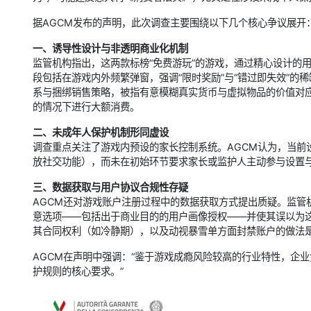
据AGCM发布的声明，此次调查主要围绕以下几个核心争议展开
一、诱导性设计与非透明商业化机制
监管机构指出，这两款标榜“免费游玩”的游戏，通过精心设计的
段包括在游戏内外频繁弹窗，强调“限时奖励”与“错过即失效”
系与捆绑销售策略，被指有意模糊真实货币与虚拟物品的价值对
的情况下进行大额消费。
二、未成年人保护机制形同虚设
调查重点关注了游戏内预设的家长控制系统。AGCM认为，当前
放社交功能），而未在初始环节要求家长或监护人主动参与设置
三、数据获取与用户协议合规性存疑
AGCM还对游戏账户注册过程中的数据获取方式提出质疑。监管
意选项——包括出于商业目的的用户画像授权——并使其误以为
其合同权利（如冷静期），以及动视暴雪单方面封禁账户的做法
AGCM在声明中强调：“鉴于游戏成瘾风险较高的行业特性，企
护规则的核心要求。”