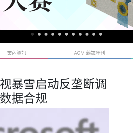
業內資訊
AGM 雜誌年刊
视暴雪启动反垄断调
数据合规