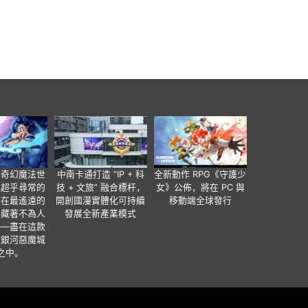
個奇幻魔法世
中南卡通打造 “IP + 科
全新動作 RPG《守護少
有超乎尋常的
技 + 文旅” 融合標杆，
女》公佈，將在 PC 與
便在最遙遠的
開創國漫實體化可持續
移動端全球發行
暗藏著不為人
發展全新產業模式
——盡在這款
類銀河惡魔城
之中。