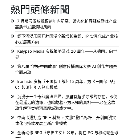
熱門頭條新聞
7 月版号发放规模创年内新高，常态化扩容释放游戏产业
高质量发展清晰风向
线下沉浸乐园开辟国漫全新增长曲线，IP 实景化成产业核
心发展新方向
Kalypso Media 庆祝策略游戏 20 周年——从德国走向世
界
第八届 “讲好中国故事” 创意传播国际大赛 AI 创作主题赛
全面启动
Ironhide 庆祝《王国保卫战》15 周年，为《王国保卫战
6：起源》引入经典模式
沉浸于一个奇幻魔法世界，那里有超乎寻常的存在，即便
在最遥远的边缘，也暗藏着不为人知的真相——尽在这款
动作解谜类银河恶魔城游戏之中。
中南卡通打造 “IP + 科技 + 文旅” 融合标杆，开创国漫实
体化可持续发展全新产业模式
全新动作 RPG《守护少女》公布，将在 PC 与移动端全球