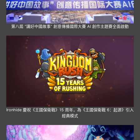
第八屆 “講好中國故事” 創意傳播國際大賽 AI 創作主題賽全面啟動
Ironhide 慶祝《王國保衛戰》15 周年，為《王國保衛戰 6：起源》引入
經典模式