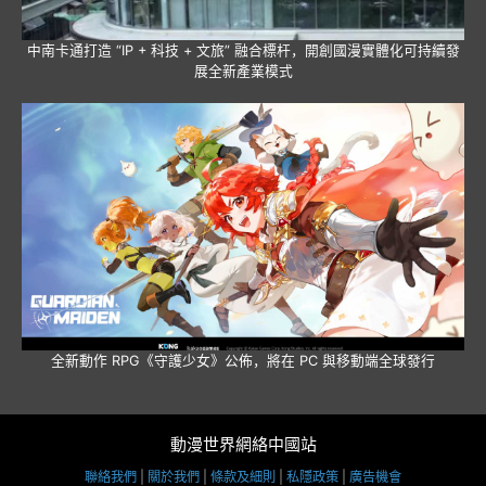
中南卡通打造 “IP + 科技 + 文旅” 融合標杆，開創國漫實體化可持續發
展全新產業模式
全新動作 RPG《守護少女》公佈，將在 PC 與移動端全球發行
動漫世界網絡中國站
聯絡我們
|
關於我們
|
條款及細則
|
私隱政策
|
廣告機會