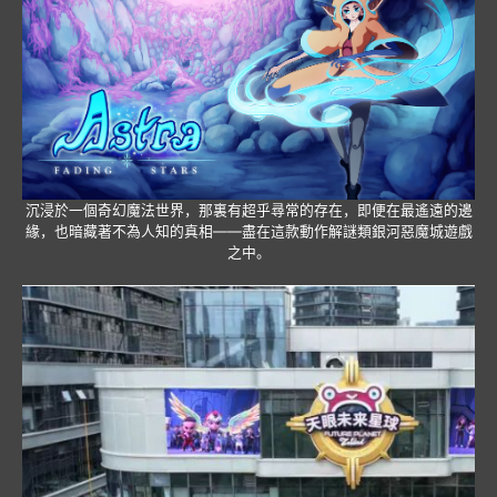
沉浸於一個奇幻魔法世界，那裏有超乎尋常的存在，即便在最遙遠的邊
緣，也暗藏著不為人知的真相——盡在這款動作解謎類銀河惡魔城遊戲
之中。