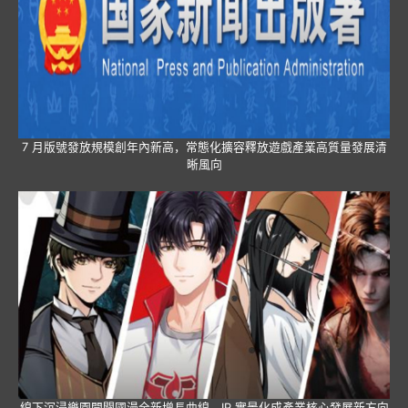
7 月版號發放規模創年內新高，常態化擴容釋放遊戲產業高質量發展清
晰風向
線下沉浸樂園開闢國漫全新增長曲線，IP 實景化成產業核心發展新方向