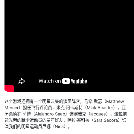
这个游戏还拥有一个明星云集的演员阵容，马修·默瑟（Matthew
Mercer）担任飞行评论员，米克·阿卡斯特（Mick Acaster），亚
历桑德罗·萨博（Alejandro Saab）饰演雅克（jacques），这位前
途光明的跳伞运动员的童年好友，萨拉·塞科拉（Sara Secora）饰
演我们的明星运动员尼娜（Nina）。