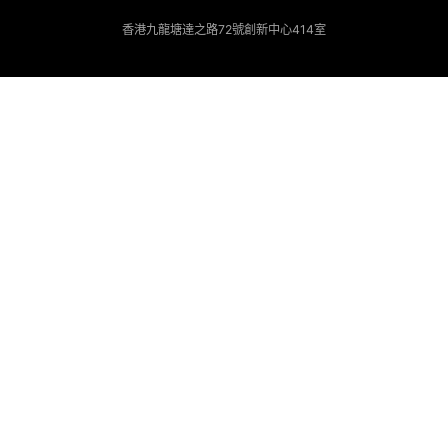
香港九龍塘達之路72號創新中心414室