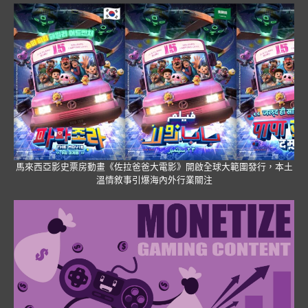
馬來西亞影史票房動畫《佐拉爸爸大電影》開啟全球大範圍發行，本土
溫情敘事引爆海內外行業關注