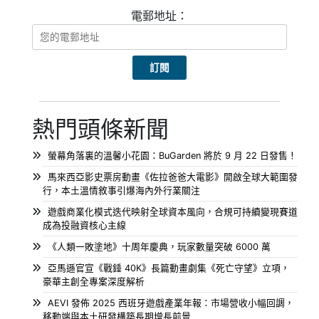
電郵地址：
熱門頭條新聞
螢幕角落裏的溫馨小花園：BuGarden 將於 9 月 22 日發售！
馬來西亞影史票房動畫《佐拉爸爸大電影》開啟全球大範圍發
行，本土溫情敘事引爆海內外行業關注
遊戲商業化模式迭代映射全球資本風向，合規可持續變現賽道
成為投融資核心主線
《人類一敗塗地》十周年慶典，玩家數量突破 6000 萬
亞馬遜官宣《戰錘 40K》長篇動畫劇集《死亡守望》立項，
豪華主創全專案深度解析
AEVI 發佈 2025 西班牙遊戲產業年報：市場營收小幅回調，
移動端與本土研發構築長期增長前景