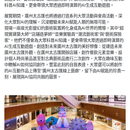
科普AI知識，更會帶領大眾透過即時演算的AI生成互動遊戲。
展覽期間，廣州太古匯也將通過打造系列大眾活動與會員活動，深
化大眾對AI的理解，沉浸體驗未來AI賦能人類的無限可能。
現場一座座光影變幻的藝術裝置將化身成為AI世界的嚮導，其中“超
現實建築大師”“店鋪造夢師”“音樂實驗員”“潮流藝術家”與“藝術探險
家”，他們不僅會為大眾科普AI知識，更會帶領大眾透過即時演算的
AI生成互動遊戲，創造對未來廣州太古匯的美好想像：從建造未來
廣州太古匯外觀、在廣州太古匯開辦店鋪、創作餐飲元素音樂、設
計個人時尚單品甚至對古典藝術品進行二次創作，大眾在趣味互動
中瞭解AI如何協同創作，豐富此刻的自我表達。大眾還可以將創作
的AI互動作品上傳至“廣州太古匯線上藝廊”，留下由AI賦能的珍貴一
刻，展現與AI協同共融的圖景。