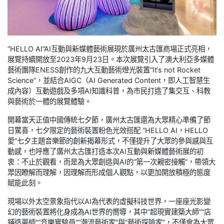
“HELLO AI”AI互動與新媒體藝術展現於廣州太古匯商場正式亮相，
展覽持續開放至2023年9月23日。本次展覽引入了澳大利亞多媒體
藝術團隊ENESS創作的九大互動藝術燈光裝置“It‘s not Rocket
Science”，並結合AIGC（AI Generated Content，即人工智慧生
成內容）互動遊戲及多項AI知識科普，為市民打造了集交互、科教
與藝術於一體的展覽體驗。
開幕當天正值中國傳統七夕節，廣州太古匯還為大眾精心準備了節
日驚喜，七夕限定的藝術裝置粉色光效搭配 “HELLO AI，HELLO
愛”七夕主題音樂節的創新揭幕形式，不僅提升了大眾的參與感與互
動感，也呼應了廣州太古匯打造本次AI互動與新媒體藝術展的初
衷：不止於觀看，而是為大眾創造與AI的”第一次親密接觸”，帶領大
眾因瞭解而理解，因理解而形成個人觀點，以更加開放積極的態度
賦能此刻。
現場以外太空景象指代以AI為代表的虛擬科技世界，一座座光影變
幻的藝術裝置將化身成為AI世界的嚮導，其中“超現實建築大師”“店
鋪造夢師”“音樂實驗員”“潮流藝術家”與“藝術探險家”，不僅會為大眾