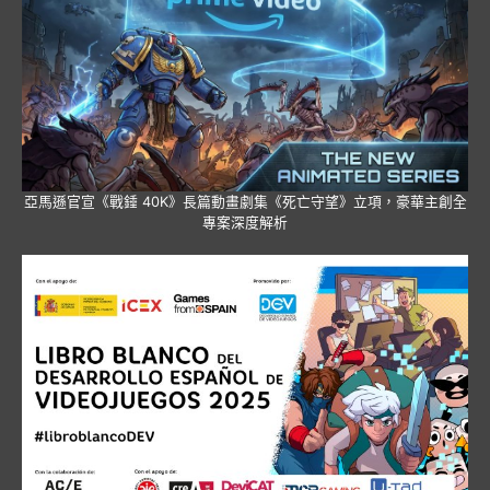
亞馬遜官宣《戰錘 40K》長篇動畫劇集《死亡守望》立項，豪華主創全
專案深度解析