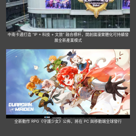
中南卡通打造 “IP + 科技 + 文旅” 融合標杆，開創國漫實體化可持續發
展全新產業模式
全新動作 RPG《守護少女》公佈，將在 PC 與移動端全球發行