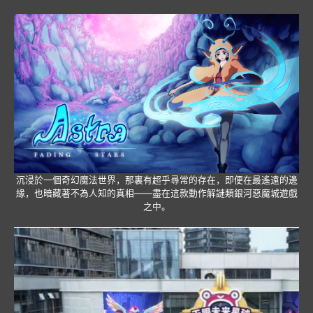
沉浸於一個奇幻魔法世界，那裏有超乎尋常的存在，即便在最遙遠的邊
緣，也暗藏著不為人知的真相——盡在這款動作解謎類銀河惡魔城遊戲
之中。