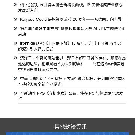
线下沉浸乐园开辟国漫全新增长曲线，IP 实景化成产业核心
发展新方向
Kalypso Media 庆祝策略游戏 20 周年——从德国走向世界
第八届 “讲好中国故事” 创意传播国际大赛 AI 创作主题赛全面
启动
Ironhide 庆祝《王国保卫战》15 周年，为《王国保卫战 6：
起源》引入经典模式
沉浸于一个奇幻魔法世界，那里有超乎寻常的存在，即便在最
遥远的边缘，也暗藏着不为人知的真相——尽在这款动作解谜
类银河恶魔城游戏之中。
中南卡通打造 “IP + 科技 + 文旅” 融合标杆，开创国漫实体化
可持续发展全新产业模式
全新动作 RPG《守护少女》公布，将在 PC 与移动端全球发
行
其他動漫資訊