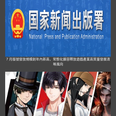
7 月版號發放規模創年內新高，常態化擴容釋放遊戲產業高質量發展清
晰風向