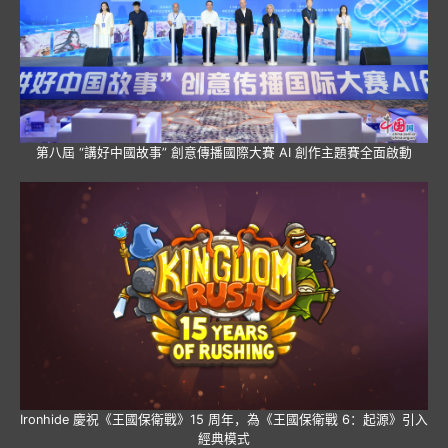
第八屆 “講好中國故事” 創意傳播國際大賽 AI 創作主題賽全面啟動
Ironhide 慶祝《王國保衛戰》15 周年，為《王國保衛戰 6：起源》引入
經典模式