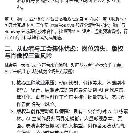
洛杉矶等影视核心城市将率先形成新型人才就业生
态。
奈飞、狮门、亚马逊等平台已落地落地深度 AI 布局：奈飞收购本・
阿弗莱克旗下 AI 工作室 InterPositive 加速全流程智能化；狮门与
Runway 达成深度技术合作，批量落地 AI 短片、虚拟预演管线，行
业 AI 商业化落地节奏持续提速。
二、从业者与工会集体忧虑：岗位流失、版权
与肖像权三重风险
峰会另一大核心对立声音来自编剧、动画从业者与各大创作工会，
AI 带来的生存威胁成为全场焦点议题：
核心工种就业承压
：动画绘制、分镜美术、基础剧本
撰写、配音、后期合成等岗位最先受到 AI 替代冲击，
标准化、重复性创作工作可由模型批量完成，基层创
作者面临失业风险。
版权与创作劳动难以保障
：现有工会合约对 AI 训练素
材、AI 生成作品归属界定模糊，大量影视剧本、原
画、表演素材被抓取训练大模型，创作者无法获得相
应报酬，劳动成果被无偿复用。