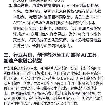
演员肖像、声纹权益隐患突出
：AI 可复刻演员外貌、
音色、表演神态，制片方若未经授权扫描存储艺人数
字形象，可无限制复用至不同剧集，演员工会 SAG-
AFTRA 持续推动立法限制此类无授权数字化采集。
业内对比全球市场指出，新加坡、部分亚洲国家版权
法规对 AI 商用训练包容度更高，海外 AI 创作企业约
束更少，好莱坞受工会条款束缚，技术落地速度落后
海外竞品，长期将流失内容竞争力。
三、行业共识：创作者必须主动掌握 AI 工具，
加速产教融合转型
本次峰会众多行业专家、资深制片人达成统一警示：若好莱坞创作
者群体抗拒、回避人工智能工具，美国影视产业将被国际内容市场
拉开差距。 行业嘉宾阿尔比・赫特（Albie Hecht）在圆桌论坛中重
点呼吁编剧、美术、导演主动学习 AIGC 工作流，将 AI 视作创意辅
助工具而非竞争对手，主动掌握技术话语权，避免被行业迭代淘
汰。 同时峰会提出产业解决方案，推动影视院校更新课程体系，增
设 AI 影视创作、数字版权合规、虚拟制片专业方向，打通产学研培
育复合型创作人才，平衡技术发展与人类创作价值。