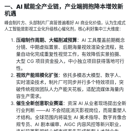
一、AI 赋能全产业链，产业端拥抱降本增效新
机遇
峰会制片方、头部制片厂高管普遍看好 AI 商业化价值，认为生成式
人工智能是影视工业化升级核心催化剂，核心利好集中三大维度：
压缩制作周期、大幅削减预算
：AI 工具覆盖前期概念
分镜、中期虚拟置景、后期海量视效渲染全流程，批
量自动化完成重复性视觉工作，有效降低实景拍摄、
大型 CG 项目资金投入，中小独立项目获得落地可行
性。
视效产能规模化扩张
：依托多模态大模型、数字人、
实时渲染技术，制片厂可同步并行多个特效项目，突
破传统视效团队人力产能天花板，适配流媒体海量内
容生产需求。
催生全新创意职业赛道
：资深 AI 从业者现场提出全新
行业判断 ——AI 不会彻底消灭影视岗位，而是重塑人
才结构。全球范围内将诞生 AI 美术指导、数字肖像合
规专员、AI 剧本编审、AIGC 内容风控等新兴职业，