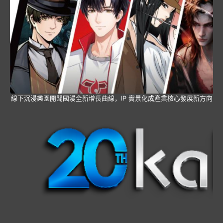
線下沉浸樂園開闢國漫全新增長曲線，IP 實景化成產業核心發展新方向