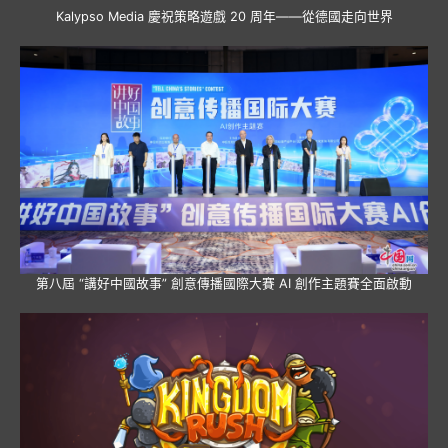
Kalypso Media 慶祝策略遊戲 20 周年——從德國走向世界
第八屆 “講好中國故事” 創意傳播國際大賽 AI 創作主題賽全面啟動