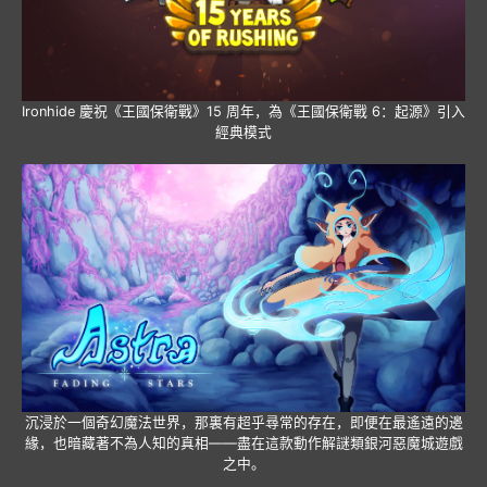
Ironhide 慶祝《王國保衛戰》15 周年，為《王國保衛戰 6：起源》引入
經典模式
沉浸於一個奇幻魔法世界，那裏有超乎尋常的存在，即便在最遙遠的邊
緣，也暗藏著不為人知的真相——盡在這款動作解謎類銀河惡魔城遊戲
之中。