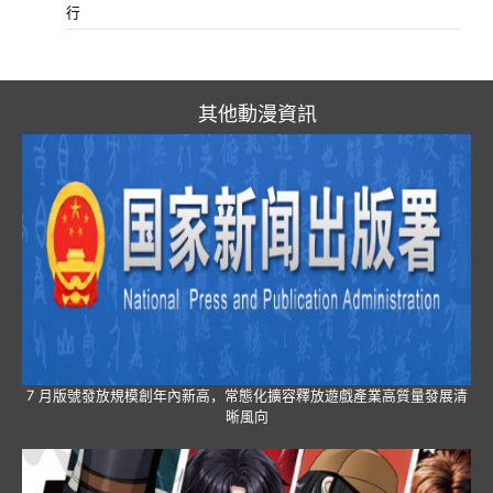
行
其他動漫資訊
7 月版號發放規模創年內新高，常態化擴容釋放遊戲產業高質量發展清
晰風向