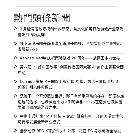
熱門頭條新聞
7 月版号发放规模创年内新高，常态化扩容释放游戏产业高质
量发展清晰风向
线下沉浸乐园开辟国漫全新增长曲线，IP 实景化成产业核心
发展新方向
Kalypso Media 庆祝策略游戏 20 周年——从德国走向世界
第八届 “讲好中国故事” 创意传播国际大赛 AI 创作主题赛全面
启动
Ironhide 庆祝《王国保卫战》15 周年，为《王国保卫战 6：
起源》引入经典模式
沉浸于一个奇幻魔法世界，那里有超乎寻常的存在，即便在最
遥远的边缘，也暗藏着不为人知的真相——尽在这款动作解谜
类银河恶魔城游戏之中。
中南卡通打造 “IP + 科技 + 文旅” 融合标杆，开创国漫实体化
可持续发展全新产业模式
全新动作 RPG《守护少女》公布，将在 PC 与移动端全球发